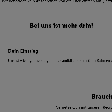
Datenschutzbestimmu
Wir benötigen kein Anschreiben von dir. Klick einfach auf „Jetz
Verwendungszwecke ode
und Funktionen im Ra
Gewährleistung der Si
Bei uns ist mehr drin!
Anzeige von Werbung u
Verknüpfung verschiede
Messung des Erfolgs 
Technologie für digita
Dein Einstieg
Verwendung genauer
oder Zugriff auf I
Uns ist wichtig, dass du gut im #teamlidl ankommst! Im Rahmen dei
von Zielgruppen d
reduzierter Daten
zur Auswahl person
Liste der Partn
Brauch
Vernetze dich mit unseren Recru