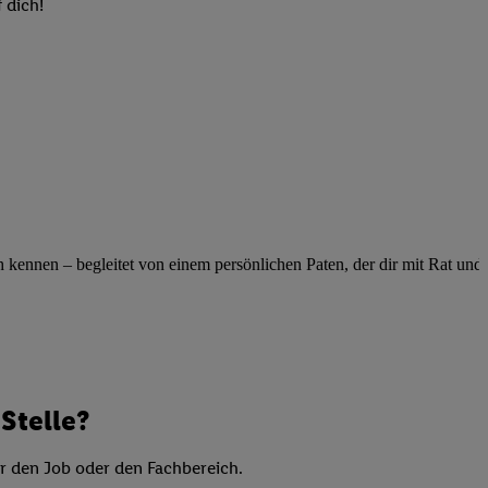
elne
 dich!
ig benannten Zwecke
g, Bereitstellung und
dlichen Quellen,
telter Informationen,
-basierten Utiq-
 Speichern von
ngebote. Analyse
ennen – begleitet von einem persönlichen Paten, der dir mit Rat und Ta
ellen. Verwendung
ung von Profilen
Stelle?
er den Job oder den Fachbereich.