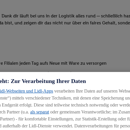
Dank dir läuft bei uns in der Logistik alles rund ─ schließlich h
 bist, und zeigen dir das nicht nur über ein faires Gehalt, sonde
e Filialen jeden Tag aufs Neue mit Ware zu versorgen
erem Frischebereich (bis zu 0 °C) um die Kommissionierung der
eht: Zur Verarbeitung Ihrer Daten
lichen Haltbarkeit und Beschaffenheit transportsicher zusammen 
Lidl-Webseiten und Lidl-Apps
verarbeiten Ihre Daten auf unseren Webs
ste“) mittels verschiedener Techniken, mit denen eine Speicherung und
 Endgerät erfolgt. Diese sind teilweise technisch notwendig oder werde
ch Partner (u.a.
als separat
oder gemeinsam Verantwortliche; im Zus
Partner) - für komfortable Einstellungen, zur Statistik-Erstellung oder fü
 außerhalb der Lidl-Dienste verwendet. Datenverarbeitungen für perso