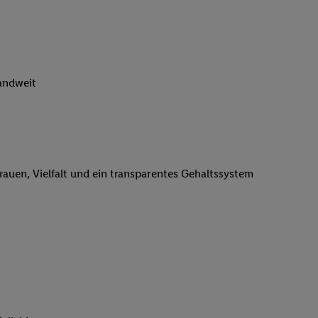
n genannten Partner
 verarbeitet.
er
, die Utiq-
b die Technologie für
er, der anhand der IP-
landweit
Utiq erstellt. Wir
ungsverhalten in den
sten wiedererkannt
pielen können. Sie
ten erläuterten
trauen, Vielfalt und ein transparentes Gehaltssystem
rtal von Utiq
logie für digitales
re Informationen
sen. Durch einen
en unter Einbindung
nd zu Ihrem Recht,