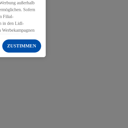
 Werbung außerhalb
iger
ermöglichen. Sofern
 Filial-
 in den Lidl-
on Werbekampagnen
 anderen Diensten
ZUSTIMMEN
ng der Lidl-Dienste,
er Geschlecht -
g einschließlich dem
von Zielgruppen
erarbeitungen auch
on Angeboten sowie
ich in Ihr
ail-Adresse von uns
 um daraus eine
 sogleich
zu erkennen und