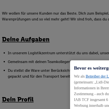
Wir wollen für unsere Kunden nur das Beste. Dich zum Beispiel. 
Warenprüfungen und so viel mehr geht! Wir sind froh, dass du da
Deine Aufgaben
In unserem Logistikzentrum unterstützt du uns dabei, unser
Gemeinsam mit deinen Teamkollegen kümmerst du dich in uns
Bevor es weiterg
Du stellst die Ware unter Berücksichtigung der unterschied
gepackt und für den Transport bereit sind
Wir als
Betreiber der 
(gemeinsam: „Lidl-Dien
Informationen in Ihrem
Zustimmung - auch dur
Dein Profil
IAB TCF insgesamt
6
Werbung innerhalb und