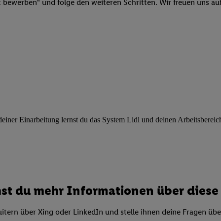
ngen
.
Die Impressen finden Sie hier.
Unter „Anpassen“ können Sie einz
t bewerben“ und folge den weiteren Schritten. Wir freuen uns auf
r Partner zulassen; das gilt auch für die nachfolgend schlagwortart
hmen des Einsatzes des IAB TCF für Werbung und Erfolgsmessung:
cherheit, Verhinderung und Aufdeckung von Betrug und Fehlerbehebun
nd Inhalten, Abgleichung und Kombination von Daten aus unterschie
ner Endgeräte, Identifikation von Geräten anhand automatisch übermit
von Werbekampagnen durch TTD und Nutzung der Telekommunikations
les Marketing, sowie:
 Standortdaten. Erstellung von Profilen für personalisierte Werbung.
nformationen auf einem Endgerät. Entwicklung und Verbesserung der A
ner Einarbeitung lernst du das System Lidl und deinen Arbeitsbereich k
urch Statistiken oder Kombinationen von Daten aus verschiedenen Qu
 zur Auswahl von Werbeanzeigen. Messung der Werbeleistung. Verwend
alisierter Werbung.
er (Lieferanten)
st du mehr Informationen über diese 
itern über Xing oder LinkedIn und stelle ihnen deine Fragen üb