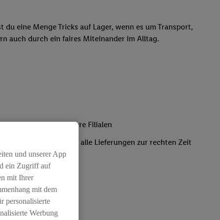
ast du eine Menge Tricks auf Lager, wenn es um Transport,
rn auch durch ein faires Miteinander im Alltag.
 Frischeware für unsere Filialen
und sorgst dafür, dass alle Lieferungen zur rechten Zeit
eiten und unserer App
 ein Zugriff auf
n mit Ihrer
ammenhang mit dem
r personalisierte
nalisierte Werbung