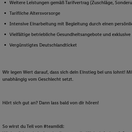
Weitere Leistungen gemäß Tarifvertrag (Zuschläge, Sonderur
Ihnen personalisierte
auch Ihre in einen Ha
Tarifliche Altersvorsorge
Zudem erlauben Sie u
Intensive Einarbeitung mit Begleitung durch einen persönl
Technologie in den Lid
Sie verfügbar ist. Wenn
Vielfältige betriebliche Gesundheitsangebote und exklusiv
Adresse und einer Kun
Vergünstigtes Deutschlandticket
werden diese Kennung 
Lidl-Diensten zu erfas
werden, die von Dritte
können Ihre Einwilligu
Wir legen Wert darauf, dass sich dein Einstieg bei uns lohnt! M
Möglichkeit, Ihre Einw
unabhängig vom Geschlecht setzt.
(„consenthub“)
oder üb
Marketing“ am unteren 
finden Sie in den
Date
Hört sich gut an? Dann lass bald von dir hören!
Durch einen Klick auf
Klick auf „Zustimmen“
sämtlicher genannten P
Ihre Einwilligung jede
So wirst du Teil von #teamlidl: