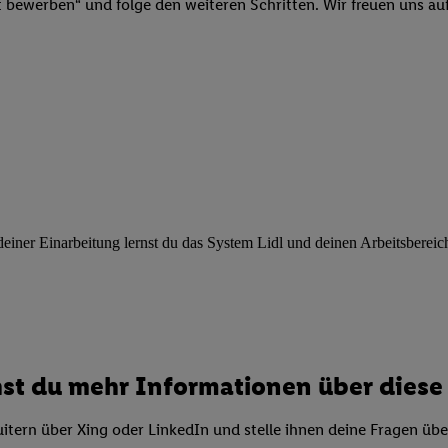
ngen
.
Die Impressen finden Sie hier.
Unter „Anpassen“ können Sie einz
t bewerben“ und folge den weiteren Schritten. Wir freuen uns auf
r Partner zulassen; das gilt auch für die nachfolgend schlagwortart
hmen des Einsatzes des IAB TCF für Werbung und Erfolgsmessung:
cherheit, Verhinderung und Aufdeckung von Betrug und Fehlerbehebun
nd Inhalten, Abgleichung und Kombination von Daten aus unterschie
ner Endgeräte, Identifikation von Geräten anhand automatisch übermit
von Werbekampagnen durch TTD und Nutzung der Telekommunikations
les Marketing, sowie:
 Standortdaten. Erstellung von Profilen für personalisierte Werbung.
nformationen auf einem Endgerät. Entwicklung und Verbesserung der A
ner Einarbeitung lernst du das System Lidl und deinen Arbeitsbereich k
urch Statistiken oder Kombinationen von Daten aus verschiedenen Qu
 zur Auswahl von Werbeanzeigen. Messung der Werbeleistung. Verwend
alisierter Werbung.
er (Lieferanten)
st du mehr Informationen über diese 
itern über Xing oder LinkedIn und stelle ihnen deine Fragen üb