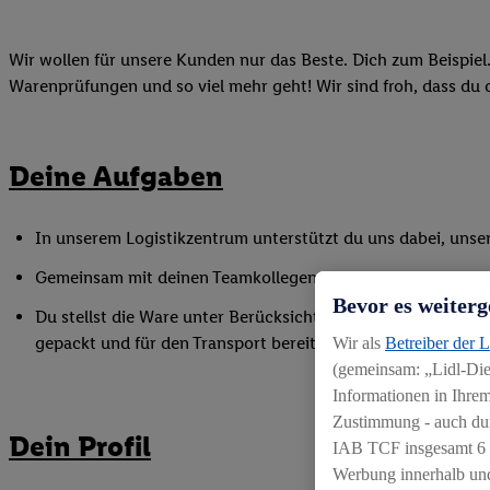
Wir wollen für unsere Kunden nur das Beste. Dich zum Beispiel. 
Warenprüfungen und so viel mehr geht! Wir sind froh, dass du da
Deine Aufgaben
In unserem Logistikzentrum unterstützt du uns dabei, unser
Gemeinsam mit deinen Teamkollegen kümmerst du dich in uns
Bevor es weiterg
Du stellst die Ware unter Berücksichtigung der unterschied
gepackt und für den Transport bereit sind
Wir als
Betreiber der 
(gemeinsam: „Lidl-Dien
Informationen in Ihrem
Zustimmung - auch dur
Dein Profil
IAB TCF insgesamt
6
Werbung innerhalb und