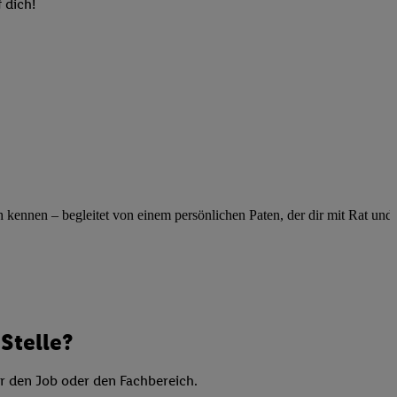
elne
 dich!
ig benannten Zwecke
g, Bereitstellung und
dlichen Quellen,
telter Informationen,
-basierten Utiq-
 Speichern von
ngebote. Analyse
ennen – begleitet von einem persönlichen Paten, der dir mit Rat und Ta
ellen. Verwendung
ung von Profilen
Stelle?
er den Job oder den Fachbereich.