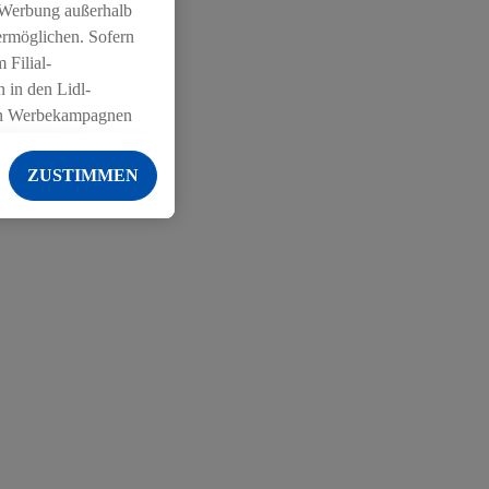
 Werbung außerhalb
iger
ermöglichen. Sofern
 Filial-
 in den Lidl-
on Werbekampagnen
 anderen Diensten
ZUSTIMMEN
ng der Lidl-Dienste,
er Geschlecht -
g einschließlich dem
von Zielgruppen
erarbeitungen auch
on Angeboten sowie
ich in Ihr
ail-Adresse von uns
 um daraus eine
 sogleich
zu erkennen und