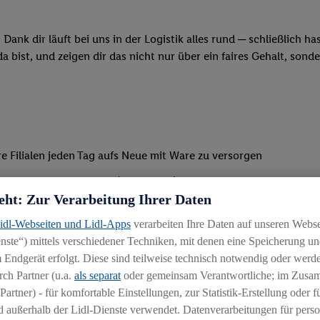
Dank dir läuft bei uns in der Logistik alles rund ─ schließlich h
 bist, und zeigen dir das nicht nur über ein faires Gehalt, sonde
e Filialen jeden Tag aufs Neue mit Ware zu versorgen
erem Frischebereich (bis zu 0 °C) um die Kommissionierung der
eht: Zur Verarbeitung Ihrer Daten
lichen Haltbarkeit und Beschaffenheit transportsicher zusammen 
Lidl-Webseiten und Lidl-Apps
verarbeiten Ihre Daten auf unseren Webs
ste“) mittels verschiedener Techniken, mit denen eine Speicherung und
 Endgerät erfolgt. Diese sind teilweise technisch notwendig oder werde
ch Partner (u.a.
als separat
oder gemeinsam Verantwortliche; im Zus
Partner) - für komfortable Einstellungen, zur Statistik-Erstellung oder fü
 außerhalb der Lidl-Dienste verwendet. Datenverarbeitungen für perso