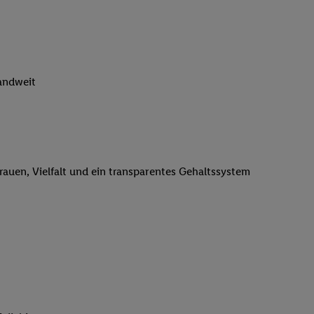
n genannten Partner
 verarbeitet.
er
, die Utiq-
b die Technologie für
er, der anhand der IP-
landweit
Utiq erstellt. Wir
ungsverhalten in den
sten wiedererkannt
pielen können. Sie
ten erläuterten
trauen, Vielfalt und ein transparentes Gehaltssystem
rtal von Utiq
logie für digitales
re Informationen
sen. Durch einen
en unter Einbindung
nd zu Ihrem Recht,