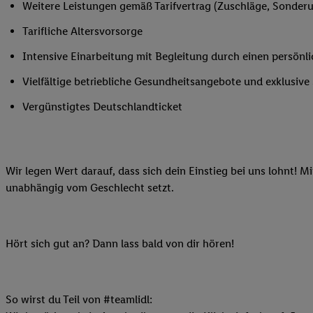
Weitere Leistungen gemäß Tarifvertrag (Zuschläge, Sonderur
Ihnen personalisierte
auch Ihre in einen Ha
Tarifliche Altersvorsorge
Zudem erlauben Sie u
Intensive Einarbeitung mit Begleitung durch einen persönl
Technologie in den Lid
Sie verfügbar ist. Wenn
Vielfältige betriebliche Gesundheitsangebote und exklusiv
Adresse und einer Kun
Vergünstigtes Deutschlandticket
werden diese Kennung 
Lidl-Diensten zu erfas
werden, die von Dritte
können Ihre Einwilligu
Wir legen Wert darauf, dass sich dein Einstieg bei uns lohnt! M
Möglichkeit, Ihre Einw
unabhängig vom Geschlecht setzt.
(„consenthub“)
oder üb
Marketing“ am unteren 
finden Sie in den
Date
Hört sich gut an? Dann lass bald von dir hören!
Durch einen Klick auf
Klick auf „Zustimmen“
sämtlicher genannten P
Ihre Einwilligung jede
So wirst du Teil von #teamlidl: