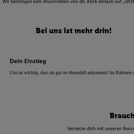
Datenschutzbestimmu
Wir benötigen kein Anschreiben von dir. Klick einfach auf „Jetz
Verwendungszwecke ode
und Funktionen im Ra
Gewährleistung der Si
Bei uns ist mehr drin!
Anzeige von Werbung u
Verknüpfung verschiede
Messung des Erfolgs 
Technologie für digita
Dein Einstieg
Verwendung genauer
oder Zugriff auf I
Uns ist wichtig, dass du gut im #teamlidl ankommst! Im Rahmen dei
von Zielgruppen d
reduzierter Daten
zur Auswahl person
Liste der Partn
Brauch
Vernetze dich mit unseren Recru