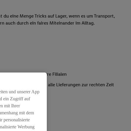
ast du eine Menge Tricks auf Lager, wenn es um Transport,
rn auch durch ein faires Miteinander im Alltag.
 Frischeware für unsere Filialen
und sorgst dafür, dass alle Lieferungen zur rechten Zeit
eiten und unserer App
 ein Zugriff auf
n mit Ihrer
ammenhang mit dem
r personalisierte
nalisierte Werbung