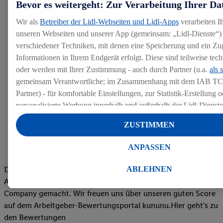
Bevor es weitergeht: Zur Verarbeitung Ihrer Da
Wir als
Betreiber der Lidl-Webseiten und Lidl-Apps
verarbeiten I
unseren Webseiten und unserer App (gemeinsam: „Lidl-Dienste“) 
verschiedener Techniken, mit denen eine Speicherung und ein Zug
Informationen in Ihrem Endgerät erfolgt. Diese sind teilweise te
oder werden mit Ihrer Zustimmung - auch durch Partner (u.a.
als 
gemeinsam Verantwortliche; im Zusammenhang mit dem IAB TC
Partner) - für komfortable Einstellungen, zur Statistik-Erstellung o
personalisierte Werbung innerhalb und außerhalb der Lidl-Dienst
Datenverarbeitungen für personalisierte Werbung werden durchge
ZUSTIMMEN
Werbung auszusteuern und um Dritten die Ausspielung von Werb
Lidl-Dienste über die Ihnen und Ihren Haushaltsangehörigen zug
ANPASSEN
Endgeräte zu ermöglichen. Sofern Sie Teilnehmer des Lidl Plus-
werden für diese Zwecke auch Daten aus Ihrem Filial-Kaufverhalte
ABLEHNEN
Die Bewertungen von aktuellen und ehemaligen Mitarbeitern,
Zudem werden einem der o.g. Partner Daten über Ihr Kaufverhalte
Azubis und externen Bewerbern haben uns zu einer Top
Diensten zur Verfügung gestellt, damit dieser als
eigenständig Ver
Company gemacht. Wir freuen uns über unseren guten Score
Erfolg von Werbekampagnen seiner Auftraggeber messen kann.
auf dem Arbeitgeber-Bewertungsportal kununu.Hier geht's zu
Die Erstellung personalisierter Werbung basiert auf der Generier
den Bewertungen