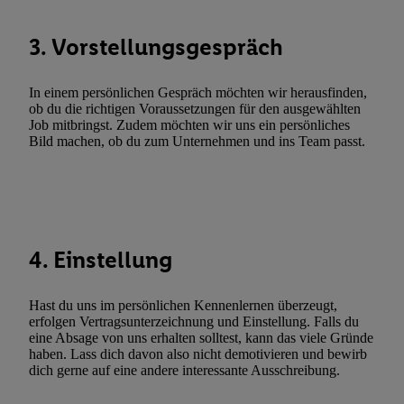
Entwicklung und Verbesserung der Angebote. Analyse von Zie
Statistiken oder Kombinationen von Daten aus verschiedenen Q
3. Vorstellungsgespräch
Verwendung reduzierter Daten zur Auswahl von Werbeanzeige
Werbeleistung. Verwendung von Profilen zur Auswahl personali
In einem persönlichen Gespräch möchten wir herausfinden,
Werbung.
ob du die richtigen Voraussetzungen für den ausgewählten
Job mitbringst. Zudem möchten wir uns ein persönliches
Liste der Partner (Lieferanten)
Bild machen, ob du zum Unternehmen und ins Team passt.
4. Einstellung
Hast du uns im persönlichen Kennenlernen überzeugt,
erfolgen Vertragsunterzeichnung und Einstellung. Falls du
eine Absage von uns erhalten solltest, kann das viele Gründe
haben. Lass dich davon also nicht demotivieren und bewirb
dich gerne auf eine andere interessante Ausschreibung.