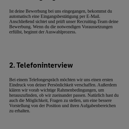
Techniken zulassen. Durch einen Klick auf „Zustimmen“ stimmen 
Ist deine Bewerbung bei uns eingegangen, bekommst du
Verarbeitungen zu sämtlichen vorgenannten Zwecken unter Einbi
automatisch eine Eingangsbestätigung per E-Mail.
genannten Partner zu. Weitere Informationen, auch zur Speicherd
Anschließend sichtet und prüft unser Recruiting-Team deine
und zu Ihrem Recht, Ihre Einwilligung jederzeit mit Wirkung für 
Bewerbung. Wenn du die notwendigen Voraussetzungen
erfüllst, beginnt der Auswahlprozess.
widerrufen, finden Sie in unseren
Datenschutzbestimmungen
.
Die
Sie hier.
Unter „Anpassen“ können Sie einzelne Verwendungszwe
zulassen; das gilt auch für die nachfolgend schlagwortartig bena
Funktionen im Rahmen des Einsatzes des IAB TCF für Werbung
Erfolgsmessung:
2. Telefoninterview
Gewährleistung der Sicherheit, Verhinderung und Aufdeckung v
Fehlerbehebung, Bereitstellung und Anzeige von Werbung und In
Bei einem Telefongespräch möchten wir uns einen ersten
Abgleichung und Kombination von Daten aus unterschiedlichen 
Eindruck von deiner Persönlichkeit verschaffen. Außerdem
Verknüpfung verschiedener Endgeräte, Identifikation von Geräte
klären wir vorab wichtige Rahmenbedingungen, um
herauszufinden, ob wir zueinander passen. Natürlich hast du
automatisch übermittelter Informationen, Messung des Erfolgs vo
auch die Möglichkeit, Fragen zu stellen, um eine bessere
Werbekampagnen durch TTD und Nutzung der Telekommunikatio
Vorstellung von der Position und ihren Aufgabenbereichen
Utiq-Technologie für digitales Marketing, sowie:
zu erhalten.
Verwendung genauer Standortdaten. Erstellung von Profilen für 
Werbung. Speichern von oder Zugriff auf Informationen auf ei