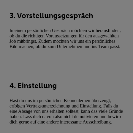
Verwendung reduzierter Daten zur Auswahl von Werbeanzeige
3. Vorstellungsgespräch
Werbeleistung. Verwendung von Profilen zur Auswahl personali
Werbung.
In einem persönlichen Gespräch möchten wir herausfinden,
Liste der Partner (Lieferanten)
ob du die richtigen Voraussetzungen für den ausgewählten
Job mitbringst. Zudem möchten wir uns ein persönliches
Bild machen, ob du zum Unternehmen und ins Team passt.
4. Einstellung
Hast du uns im persönlichen Kennenlernen überzeugt,
erfolgen Vertragsunterzeichnung und Einstellung. Falls du
eine Absage von uns erhalten solltest, kann das viele Gründe
haben. Lass dich davon also nicht demotivieren und bewirb
dich gerne auf eine andere interessante Ausschreibung.