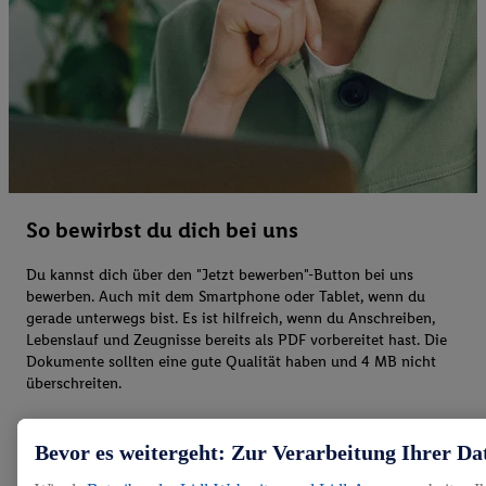
So bewirbst du dich bei uns
Du kannst dich über den "Jetzt bewerben"-Button bei uns
bewerben. Auch mit dem Smartphone oder Tablet, wenn du
gerade unterwegs bist. Es ist hilfreich, wenn du Anschreiben,
Lebenslauf und Zeugnisse bereits als PDF vorbereitet hast. Die
Dokumente sollten eine gute Qualität haben und 4 MB nicht
überschreiten.
Bevor es weitergeht: Zur Verarbeitung Ihrer Da