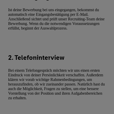
Verarbeitungen zu sämtlichen vorgenannten Zwecken unter Einbi
genannten Partner zu. Weitere Informationen, auch zur Speicherd
Ist deine Bewerbung bei uns eingegangen, bekommst du
und zu Ihrem Recht, Ihre Einwilligung jederzeit mit Wirkung für 
automatisch eine Eingangsbestätigung per E-Mail.
Anschließend sichtet und prüft unser Recruiting-Team deine
widerrufen, finden Sie in unseren
Datenschutzbestimmungen
.
Die
Bewerbung. Wenn du die notwendigen Voraussetzungen
Sie hier.
Unter „Anpassen“ können Sie einzelne Verwendungszwe
erfüllst, beginnt der Auswahlprozess.
zulassen; das gilt auch für die nachfolgend schlagwortartig bena
Funktionen im Rahmen des Einsatzes des IAB TCF für Werbung
Erfolgsmessung:
Gewährleistung der Sicherheit, Verhinderung und Aufdeckung v
2. Telefoninterview
Fehlerbehebung, Bereitstellung und Anzeige von Werbung und In
Abgleichung und Kombination von Daten aus unterschiedlichen 
Verknüpfung verschiedener Endgeräte, Identifikation von Geräte
Bei einem Telefongespräch möchten wir uns einen ersten
automatisch übermittelter Informationen, Messung des Erfolgs vo
Eindruck von deiner Persönlichkeit verschaffen. Außerdem
klären wir vorab wichtige Rahmenbedingungen, um
Werbekampagnen durch TTD und Nutzung der Telekommunikatio
herauszufinden, ob wir zueinander passen. Natürlich hast du
Utiq-Technologie für digitales Marketing, sowie:
auch die Möglichkeit, Fragen zu stellen, um eine bessere
Vorstellung von der Position und ihren Aufgabenbereichen
Verwendung genauer Standortdaten. Erstellung von Profilen für 
zu erhalten.
Werbung. Speichern von oder Zugriff auf Informationen auf ei
Entwicklung und Verbesserung der Angebote. Analyse von Zie
Statistiken oder Kombinationen von Daten aus verschiedenen Q