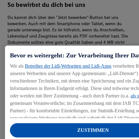
So bewirbst du dich bei uns
Du kannst dich über den "Jetzt bewerben"-Button bei uns
bewerben. Auch mit dem Smartphone oder Tablet, wenn du
gerade unterwegs bist. Es ist hilfreich, wenn du Anschreiben,
Lebenslauf und Zeugnisse bereits als PDF vorbereitet hast. Die
Dokumente sollten eine gute Qualität haben und 4 MB nicht
überschreiten.
Bevor es weitergeht: Zur Verarbeitung Ihrer Da
Wir als
Betreiber der Lidl-Webseiten und Lidl-Apps
verarbeiten I
unseren Webseiten und unserer App (gemeinsam: „Lidl-Dienste“) 
verschiedener Techniken, mit denen eine Speicherung und ein Zug
Informationen in Ihrem Endgerät erfolgt. Diese sind teilweise te
oder werden mit Ihrer Zustimmung - auch durch Partner (u.a.
als 
gemeinsam Verantwortliche; im Zusammenhang mit dem IAB TC
Partner) - für komfortable Einstellungen, zur Statistik-Erstellung o
personalisierte Werbung innerhalb und außerhalb der Lidl-Dienst
Datenverarbeitungen für personalisierte Werbung werden durchge
ZUSTIMMEN
Werbung auszusteuern und um Dritten die Ausspielung von Werb