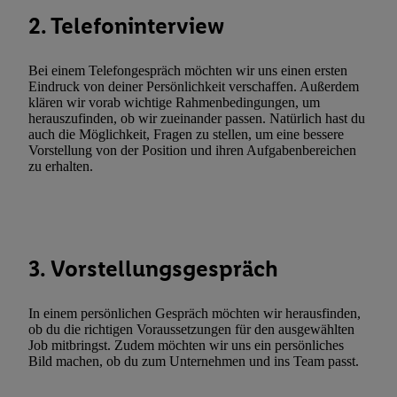
Abgleichung und Kombination von Daten aus unterschiedlichen 
2. Telefoninterview
Verknüpfung verschiedener Endgeräte, Identifikation von Geräte
automatisch übermittelter Informationen, Messung des Erfolgs vo
Werbekampagnen durch TTD und Nutzung der Telekommunikatio
Bei einem Telefongespräch möchten wir uns einen ersten
Eindruck von deiner Persönlichkeit verschaffen. Außerdem
Utiq-Technologie für digitales Marketing, sowie:
klären wir vorab wichtige Rahmenbedingungen, um
herauszufinden, ob wir zueinander passen. Natürlich hast du
Verwendung genauer Standortdaten. Erstellung von Profilen für 
auch die Möglichkeit, Fragen zu stellen, um eine bessere
Werbung. Speichern von oder Zugriff auf Informationen auf ei
Vorstellung von der Position und ihren Aufgabenbereichen
Entwicklung und Verbesserung der Angebote. Analyse von Zie
zu erhalten.
Statistiken oder Kombinationen von Daten aus verschiedenen Q
Verwendung reduzierter Daten zur Auswahl von Werbeanzeige
Werbeleistung. Verwendung von Profilen zur Auswahl personali
Werbung.
3. Vorstellungsgespräch
Liste der Partner (Lieferanten)
In einem persönlichen Gespräch möchten wir herausfinden,
ob du die richtigen Voraussetzungen für den ausgewählten
Job mitbringst. Zudem möchten wir uns ein persönliches
Bild machen, ob du zum Unternehmen und ins Team passt.