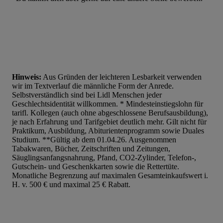
Werbung. Speichern von oder Zugriff auf Informationen auf ei
Entwicklung und Verbesserung der Angebote. Analyse von Zie
Statistiken oder Kombinationen von Daten aus verschiedenen Q
Verwendung reduzierter Daten zur Auswahl von Werbeanzeige
Werbeleistung. Verwendung von Profilen zur Auswahl personali
Werbung.
Hinweis:
Aus Gründen der leichteren Lesbarkeit verwenden
Liste der Partner (Lieferanten)
wir im Textverlauf die männliche Form der Anrede.
Selbstverständlich sind bei Lidl Menschen jeder
Geschlechtsidentität willkommen. * Mindesteinstiegslohn für
tarifl. Kollegen (auch ohne abgeschlossene Berufsausbildung),
je nach Erfahrung und Tarifgebiet deutlich mehr. Gilt nicht für
Praktikum, Ausbildung, Abiturientenprogramm sowie Duales
Studium. **Gültig ab dem 01.04.26. Ausgenommen
Tabakwaren, Bücher, Zeitschriften und Zeitungen,
Säuglingsanfangsnahrung, Pfand, CO2-Zylinder, Telefon-,
Gutschein- und Geschenkkarten sowie die Rettertüte.
Monatliche Begrenzung auf maximalen Gesamteinkaufswert i.
H. v. 500 € und maximal 25 € Rabatt.