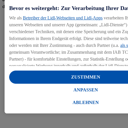
den Bewertungen
Bevor es weitergeht: Zur Verarbeitung Ihrer Da
Wir als
Betreiber der Lidl-Webseiten und Lidl-Apps
verarbeiten I
unseren Webseiten und unserer App (gemeinsam: „Lidl-Dienste“) 
verschiedener Techniken, mit denen eine Speicherung und ein Zug
Informationen in Ihrem Endgerät erfolgt. Diese sind teilweise te
oder werden mit Ihrer Zustimmung - auch durch Partner (u.a.
als 
gemeinsam Verantwortliche; im Zusammenhang mit dem IAB TC
Partner) - für komfortable Einstellungen, zur Statistik-Erstellung o
personalisierte Werbung innerhalb und außerhalb der Lidl-Dienst
Datenverarbeitungen für personalisierte Werbung werden durchge
ZUSTIMMEN
Werbung auszusteuern und um Dritten die Ausspielung von Werb
Lidl-Dienste über die Ihnen und Ihren Haushaltsangehörigen zug
ANPASSEN
Endgeräte zu ermöglichen. Sofern Sie Teilnehmer des Lidl Plus-
werden für diese Zwecke auch Daten aus Ihrem Filial-Kaufverhalte
ABLEHNEN
Zudem werden einem der o.g. Partner Daten über Ihr Kaufverhalte
Diensten zur Verfügung gestellt, damit dieser als
eigenständig Ver
Erfolg von Werbekampagnen seiner Auftraggeber messen kann.
Die Erstellung personalisierter Werbung basiert auf der Generier