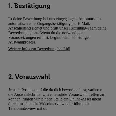
genannten Partner auch Ihre in einen Hashwert umgewandelte E-
1. Bestätigung
gemeinsamer Verantwortlichkeit verarbeitet.
Zudem erlauben Sie uns, der Utiq SA/NV („Utiq“) und
Ist deine Bewerbung bei uns eingegangen, bekommst du
Ihrem
Telekommunikationsnetzbetreiber
, die Utiq-Technologie in
automatisch eine Eingangsbestätigung per E-Mail.
einzusetzen. Utiq prüft zunächst anhand Ihrer IP-Adresse, ob die 
Anschließend sichtet und prüft unser Recruiting-Team deine
Sie verfügbar ist. Wenn das der Fall ist, gibt Utiq Ihre IP-Adresse
Bewerbung genau. Wenn du die notwendigen
Voraussetzungen erfüllst, beginnt ein mehrstufiger
Netzbetreiber weiter, der anhand der IP-Adresse und einer Kund
Auswahlprozess.
wie z.B. Ihrer Mobilfunknummer, eine Kennung für Utiq erstellt.
Weitere Infos zur Bewerbung bei Lidl
Kennung verwenden, um Sie wiederzuerkennen und Erkenntnisse
Nutzungsverhalten in den Lidl-Diensten zu erfassen. Insbesonder
mittels dieser Technologie auch auf Diensten wiedererkannt werd
Dritten betrieben werden, damit wir Ihnen dort personalisierte W
2. Vorauswahl
können. Sie können Ihre Einwilligung speziell zur Nutzung der U
zusätzlich zur weiter unten erläuterten Möglichkeit, Ihre Einwilli
widerrufen - jederzeit auch über
das Datenschutzportal von Utiq
Je nach Position, auf die du dich beworben hast, variieren
die Auswahlschritte. Um eine solide Vorauswahl treffen zu
(„consenthub“)
oder über „Anpassen“/„Nutzung der Telekommunik
können, führen wir je nach Stelle ein Online-Assessment
Utiq-Technologie für digitales Marketing“ am unteren Ende diese
durch, machen ein Videointerview oder führen ein
(nur für die Lidl-Dienste) widerrufen. Weitere Informationen finde
Telefoninterview mit dir.
den
Datenschutzbestimmungen von Utiq
.