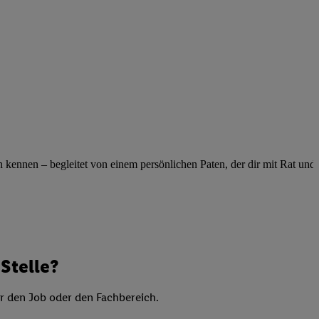
elne
ig benannten Zwecke
g, Bereitstellung und
dlichen Quellen,
telter Informationen,
-basierten Utiq-
 Speichern von
ngebote. Analyse
ennen – begleitet von einem persönlichen Paten, der dir mit Rat und Ta
ellen. Verwendung
ung von Profilen
Stelle?
er den Job oder den Fachbereich.