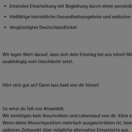
Ihnen personalisierte
Intensive Einarbeitung mit Begleitung durch einen persönl
auch Ihre in einen Ha
Vielfältige betriebliche Gesundheitsangebote und exklusiv
Zudem erlauben Sie u
Technologie in den Lid
Vergünstigtes Deutschlandticket
Sie verfügbar ist. Wenn
Adresse und einer Kun
werden diese Kennung 
Wir legen Wert darauf, dass sich dein Einstieg bei uns lohnt! M
Lidl-Diensten zu erfas
unabhängig vom Geschlecht setzt.
werden, die von Dritte
können Ihre Einwilligu
Möglichkeit, Ihre Einw
(„consenthub“)
oder üb
Hört sich gut an? Dann lass bald von dir hören!
Marketing“ am unteren 
finden Sie in den
Date
Durch einen Klick auf
So wirst du Teil von #teamlidl:
Klick auf „Zustimmen“
Wir benötigen kein Anschreiben und Lebenslauf von dir. Klick e
sämtlicher genannten P
Wenn deine Wunschposition mehrfach ausgeschrieben ist, bewir
Ihre Einwilligung jede
späteren Zeitpunkt über mögliche alternative Einsatzorte aus.