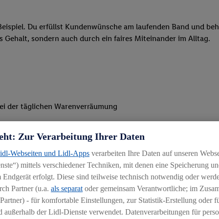
eispiel. Du erfüllst Kundenwünsche am laufenden Band und behäl
res Gehalt, sondern auch durch ein faires Miteinander im Alltag.
 bei der täglichen Warenverräumung
 Befüllen unserer Regale und Theken
eht: Zur Verarbeitung Ihrer Daten
n gepflegtes Filialbild und ein gelungenes Einkaufserlebnis für
Lidl-Webseiten und Lidl-Apps
verarbeiten Ihre Daten auf unseren Webs
ste“) mittels verschiedener Techniken, mit denen eine Speicherung und
 Endgerät erfolgt. Diese sind teilweise technisch notwendig oder werde
ch Partner (u.a.
als separat
oder gemeinsam Verantwortliche; im Zus
Partner) - für komfortable Einstellungen, zur Statistik-Erstellung oder fü
 außerhalb der Lidl-Dienste verwendet. Datenverarbeitungen für perso
uereinsteiger