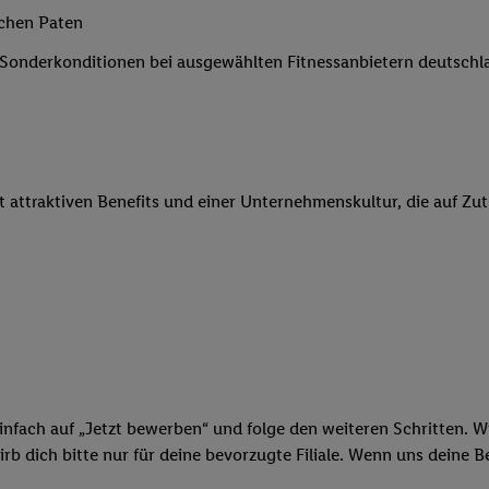
 Werbung auszuspielen. Hierzu wird von uns und einem der anderen obe
ichen Paten
shwert umgewandelte E-Mail-Adresse in gemeinsamer Verantwortlichkeit
e Sonderkonditionen bei ausgewählten Fitnessanbietern deutsch
ns, der Utiq SA/NV („Utiq“) und Ihrem
Telekommunikationsnetzbetreib
l-Diensten einzusetzen. Utiq prüft zunächst anhand Ihrer IP-Adresse, o
 das der Fall ist, gibt Utiq Ihre IP-Adresse an Ihren Netzbetreiber weit
denkonto-Referenz, wie z.B. Ihrer Mobilfunknummer, eine Kennung für 
verwenden, um Sie wiederzuerkennen und Erkenntnisse über Ihr Nutz
it attraktiven Benefits und einer Unternehmenskultur, die auf Zu
sen. Insbesondere können Sie mittels dieser Technologie auch auf Dien
n betrieben werden, damit wir Ihnen dort personalisierte Werbung auss
ng speziell zur Nutzung der Utiq-Technologie - zusätzlich zur weiter un
illigung generell zu widerrufen - jederzeit auch über
das Datenschutzpo
er „Anpassen“/„Nutzung der Telekommunikations-basierten Utiq-Techno
Ende dieser Einwilligung (nur für die Lidl-Dienste) widerrufen. Weite
nschutzbestimmungen von Utiq
.
 „Ablehnen“ können Sie nur den Einsatz notwendiger Techniken zulas
 stimmen Sie allen Verarbeitungen zu sämtlichen vorgenannten Zweck
infach auf „Jetzt bewerben“ und folge den weiteren Schritten. Wi
artner zu. Weitere Informationen, auch zur Speicherdauer der Daten u
b dich bitte nur für deine bevorzugte Filiale. Wenn uns deine 
rzeit mit Wirkung für die Zukunft zu widerrufen, finden Sie in unseren