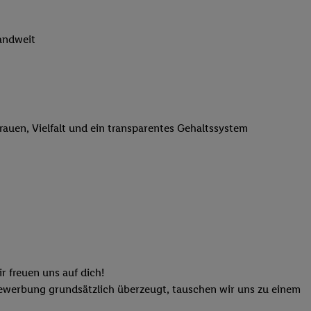
n genannten Partner
 verarbeitet.
landweit
er
, die Utiq-
b die Technologie für
er, der anhand der IP-
Utiq erstellt. Wir
ungsverhalten in den
trauen, Vielfalt und ein transparentes Gehaltssystem
sten wiedererkannt
pielen können. Sie
ten erläuterten
rtal von Utiq
logie für digitales
re Informationen
sen. Durch einen
en unter Einbindung
r freuen uns auf dich!
nd zu Ihrem Recht,
Bewerbung grundsätzlich überzeugt, tauschen wir uns zu einem