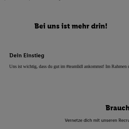
Datenschutzbestimmu
Verwendungszwecke ode
und Funktionen im Ra
Gewährleistung der Si
Bei uns ist mehr drin!
Anzeige von Werbung u
Verknüpfung verschiede
Messung des Erfolgs 
Technologie für digita
Dein Einstieg
Verwendung genauer
oder Zugriff auf I
Uns ist wichtig, dass du gut im #teamlidl ankommst! Im Rahmen dei
von Zielgruppen d
reduzierter Daten
zur Auswahl person
Liste der Partn
Brauch
Vernetze dich mit unseren Recru