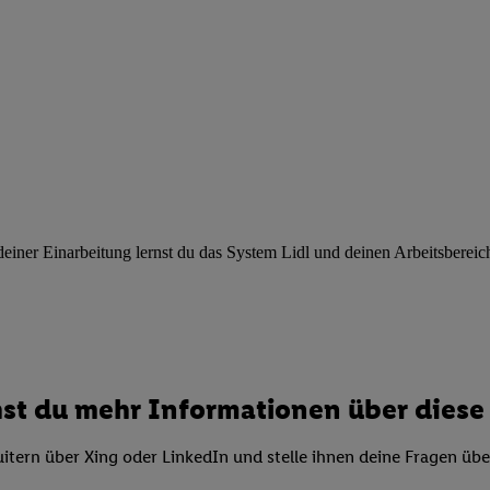
ngen
.
Die Impressen finden Sie hier.
Unter „Anpassen“ können Sie einz
r Partner zulassen; das gilt auch für die nachfolgend schlagwortart
hmen des Einsatzes des IAB TCF für Werbung und Erfolgsmessung:
cherheit, Verhinderung und Aufdeckung von Betrug und Fehlerbehebun
nd Inhalten, Abgleichung und Kombination von Daten aus unterschie
ner Endgeräte, Identifikation von Geräten anhand automatisch übermit
von Werbekampagnen durch TTD und Nutzung der Telekommunikations
les Marketing, sowie:
 Standortdaten. Erstellung von Profilen für personalisierte Werbung.
nformationen auf einem Endgerät. Entwicklung und Verbesserung der A
ner Einarbeitung lernst du das System Lidl und deinen Arbeitsbereich k
urch Statistiken oder Kombinationen von Daten aus verschiedenen Qu
 zur Auswahl von Werbeanzeigen. Messung der Werbeleistung. Verwend
alisierter Werbung.
er (Lieferanten)
st du mehr Informationen über diese 
itern über Xing oder LinkedIn und stelle ihnen deine Fragen üb