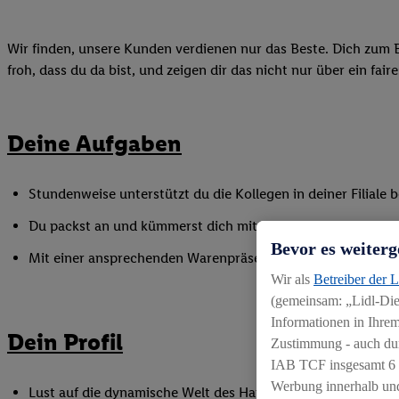
Wir finden, unsere Kunden verdienen nur das Beste. Dich zum B
froh, dass du da bist, und zeigen dir das nicht nur über ein fai
Deine Aufgaben
Stundenweise unterstützt du die Kollegen in deiner Filiale
Du packst an und kümmerst dich mit vollem Einsatz um das
Bevor es weiterg
Mit einer ansprechenden Warenpräsentation sorgst du für ei
Wir als
Betreiber der 
(gemeinsam: „Lidl-Dien
Informationen in Ihrem
Dein Profil
Zustimmung - auch dur
IAB TCF insgesamt
6
Werbung innerhalb und
Lust auf die dynamische Welt des Handels, gerne auch als Q