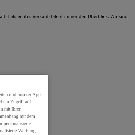
tst als echtes Verkaufstalent immer den Überblick. Wir sind
 unsere Kunden
eiten und unserer App
 ein Zugriff auf
n mit Ihrer
ammenhang mit dem
r personalisierte
nalisierte Werbung