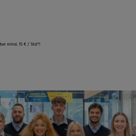
er mind. 15 € / Std.*!