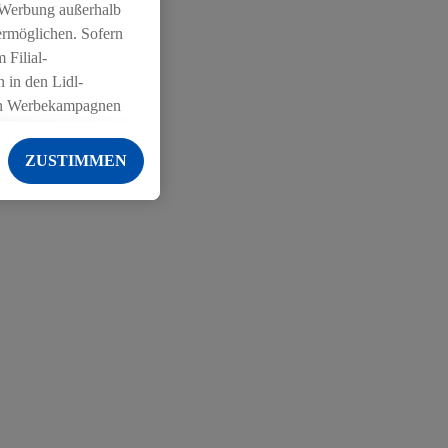
 Werbung außerhalb
ermöglichen. Sofern
 Filial-
 in den Lidl-
on Werbekampagnen
 anderen Diensten
ZUSTIMMEN
ng der Lidl-Dienste,
er Geschlecht -
g einschließlich dem
von Zielgruppen
erarbeitungen auch
on Angeboten sowie
ich in Ihr
ail-Adresse von uns
 um daraus eine
 sogleich
zu erkennen und