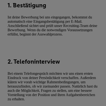
Kennung verwenden, um Sie wiederzuerkennen und Erkenntnisse
1. Bestätigung
Nutzungsverhalten in den Lidl-Diensten zu erfassen. Insbesonder
mittels dieser Technologie auch auf Diensten wiedererkannt werd
Ist deine Bewerbung bei uns eingegangen, bekommst du
Dritten betrieben werden, damit wir Ihnen dort personalisierte W
automatisch eine Eingangsbestätigung per E-Mail.
können. Sie können Ihre Einwilligung speziell zur Nutzung der U
Anschließend sichtet und prüft unser Recruiting-Team deine
Bewerbung. Wenn du die notwendigen Voraussetzungen
zusätzlich zur weiter unten erläuterten Möglichkeit, Ihre Einwilli
erfüllst, beginnt der Auswahlprozess.
widerrufen - jederzeit auch über
das Datenschutzportal von Utiq
(„consenthub“)
oder über „Anpassen“/„Nutzung der Telekommunik
Utiq-Technologie für digitales Marketing“ am unteren Ende diese
(nur für die Lidl-Dienste) widerrufen. Weitere Informationen finde
den
Datenschutzbestimmungen von Utiq
.
2. Telefoninterview
Durch einen Klick auf „Ablehnen“ können Sie nur den Einsatz n
Techniken zulassen. Durch einen Klick auf „Zustimmen“ stimmen 
Bei einem Telefongespräch möchten wir uns einen ersten
Verarbeitungen zu sämtlichen vorgenannten Zwecken unter Einbi
Eindruck von deiner Persönlichkeit verschaffen. Außerdem
genannten Partner zu. Weitere Informationen, auch zur Speicherd
klären wir vorab wichtige Rahmenbedingungen, um
herauszufinden, ob wir zueinander passen. Natürlich hast du
und zu Ihrem Recht, Ihre Einwilligung jederzeit mit Wirkung für 
auch die Möglichkeit, Fragen zu stellen, um eine bessere
widerrufen, finden Sie in unseren
Datenschutzbestimmungen
.
Die
Vorstellung von der Position und ihren Aufgabenbereichen
Sie hier.
Unter „Anpassen“ können Sie einzelne Verwendungszwe
zu erhalten.
zulassen; das gilt auch für die nachfolgend schlagwortartig bena