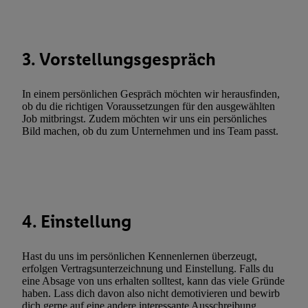
Funktionen im Rahmen des Einsatzes des IAB TCF für Werbung
Erfolgsmessung:
Gewährleistung der Sicherheit, Verhinderung und Aufdeckung v
3. Vorstellungsgespräch
Fehlerbehebung, Bereitstellung und Anzeige von Werbung und In
Abgleichung und Kombination von Daten aus unterschiedlichen 
In einem persönlichen Gespräch möchten wir herausfinden,
Verknüpfung verschiedener Endgeräte, Identifikation von Geräte
ob du die richtigen Voraussetzungen für den ausgewählten
automatisch übermittelter Informationen, Messung des Erfolgs vo
Job mitbringst. Zudem möchten wir uns ein persönliches
Werbekampagnen durch TTD und Nutzung der Telekommunikatio
Bild machen, ob du zum Unternehmen und ins Team passt.
Utiq-Technologie für digitales Marketing, sowie:
Verwendung genauer Standortdaten. Erstellung von Profilen für 
Werbung. Speichern von oder Zugriff auf Informationen auf ei
Entwicklung und Verbesserung der Angebote. Analyse von Zie
4. Einstellung
Statistiken oder Kombinationen von Daten aus verschiedenen Q
Verwendung reduzierter Daten zur Auswahl von Werbeanzeige
Werbeleistung. Verwendung von Profilen zur Auswahl personali
Hast du uns im persönlichen Kennenlernen überzeugt,
Werbung.
erfolgen Vertragsunterzeichnung und Einstellung. Falls du
eine Absage von uns erhalten solltest, kann das viele Gründe
Liste der Partner (Lieferanten)
haben. Lass dich davon also nicht demotivieren und bewirb
dich gerne auf eine andere interessante Ausschreibung.