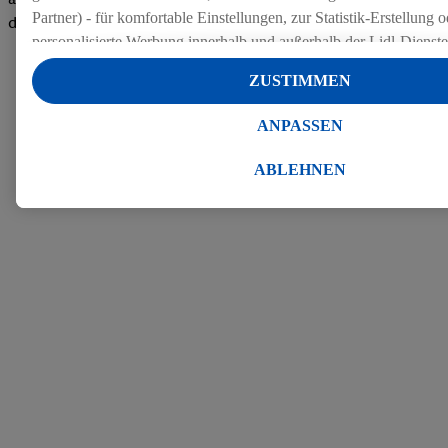
Partner) - für komfortable Einstellungen, zur Statistik-Erstellung o
den Bewertungen
personalisierte Werbung innerhalb und außerhalb der Lidl-Dienst
Datenverarbeitungen für personalisierte Werbung werden durchge
ZUSTIMMEN
Werbung auszusteuern und um Dritten die Ausspielung von Werb
Lidl-Dienste über die Ihnen und Ihren Haushaltsangehörigen zug
ANPASSEN
Endgeräte zu ermöglichen. Sofern Sie Teilnehmer des Lidl Plus-
werden für diese Zwecke auch Daten aus Ihrem Filial-Kaufverhalte
ABLEHNEN
Zudem werden einem der o.g. Partner Daten über Ihr Kaufverhalte
Diensten zur Verfügung gestellt, damit dieser als
eigenständig Ver
Erfolg von Werbekampagnen seiner Auftraggeber messen kann.
Die Erstellung personalisierter Werbung basiert auf der Generier
Daten von anderen Diensten angereicherten Profilen. Dies umfasst
Zusammenführung von Daten (z.B. über Ihre Nutzung der Lidl-Di
Kaufverhalten in den Lidl-Diensten, Informationen aus Ihrem Ku
Alter oder Geschlecht - sowie Ihre genauen Standortdaten) auch 
Endgeräte und Lidl-Dienste hinweg einschließlich dem Speichern
dem Zugriff auf Informationen auf Ihren Endgeräten zur Erstellu
Zielgruppen (sogenannten Segmenten). Im Zusammenhang mit d