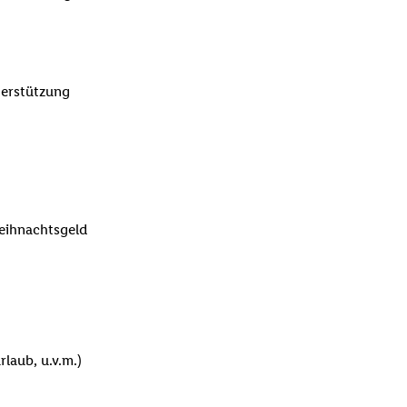
nterstützung
eihnachtsgeld
laub, u.v.m.)