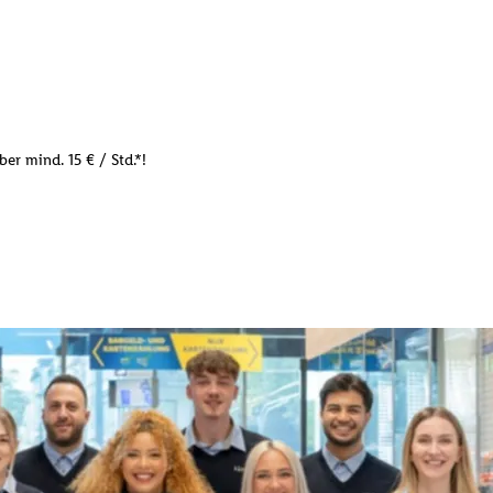
er mind. 15 € / Std.*!