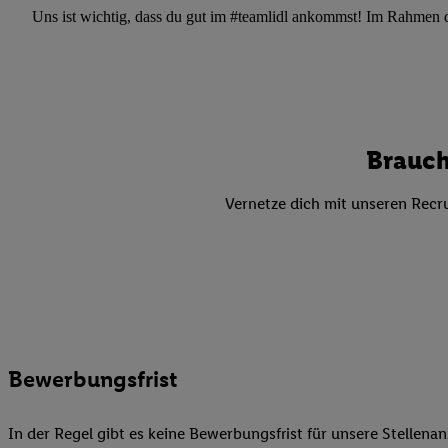
Datenschutzbestimmu
Uns ist wichtig, dass du gut im #teamlidl ankommst! Im Rahmen dei
Verwendungszwecke ode
und Funktionen im Ra
Gewährleistung der Si
Anzeige von Werbung u
Verknüpfung verschiede
Messung des Erfolgs 
Brauch
Technologie für digita
Vernetze dich mit unseren Recru
Verwendung genauer
oder Zugriff auf I
von Zielgruppen d
reduzierter Daten
zur Auswahl person
Liste der Partn
Bewerbungsfrist
In der Regel gibt es keine Bewerbungsfrist für unsere Stellenan