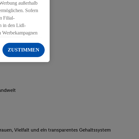
 Werbung außerhalb
ermöglichen. Sofern
 Filial-
 in den Lidl-
on Werbekampagnen
 anderen Diensten
ZUSTIMMEN
ng der Lidl-Dienste,
er Geschlecht -
g einschließlich dem
von Zielgruppen
erarbeitungen auch
landweit
on Angeboten sowie
ich in Ihr
ail-Adresse von uns
 um daraus eine
trauen, Vielfalt und ein transparentes Gehaltssystem
 sogleich
zu erkennen und