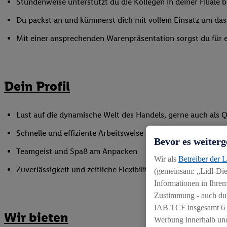
Stundenweise unterstützt du die Kollegen in deiner Filiale
Du packst an und kümmerst dich mit vollem Einsatz um das
Mit einer ansprechenden Warenpräsentation sorgst du für ei
Dein Profil
Lust auf die dynamische Welt des Handels, gerne auch als Q
Schnelle und effiziente Arbeitsweise
Bevor es weiterg
Teamgeist und Spaß am Anpacken
Wir als
Betreiber der 
Zuverlässigkeit und zeitliche Flexibilität zur punktuellen 
(gemeinsam: „Lidl-Dien
Informationen in Ihrem
Zustimmung - auch dur
IAB TCF insgesamt
6
Wir bieten
Werbung innerhalb und