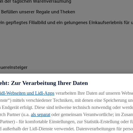
 bei der täglichen Warenverräumung
 Befüllen unserer Regale und Theken
n gepflegtes Filialbild und ein gelungenes Einkaufserlebnis für
uereinsteiger
eht: Zur Verarbeitung Ihrer Daten
Lidl-Webseiten und Lidl-Apps
verarbeiten Ihre Daten auf unseren Webs
Unterstützung v. a. in den Morgen- oder Abendstunden
ste“) mittels verschiedener Techniken, mit denen eine Speicherung und
 Endgerät erfolgt. Diese sind teilweise technisch notwendig oder werde
ch Partner (u.a.
als separat
oder gemeinsam Verantwortliche; im Zus
Partner) - für komfortable Einstellungen, zur Statistik-Erstellung oder fü
 außerhalb der Lidl-Dienste verwendet. Datenverarbeitungen für perso