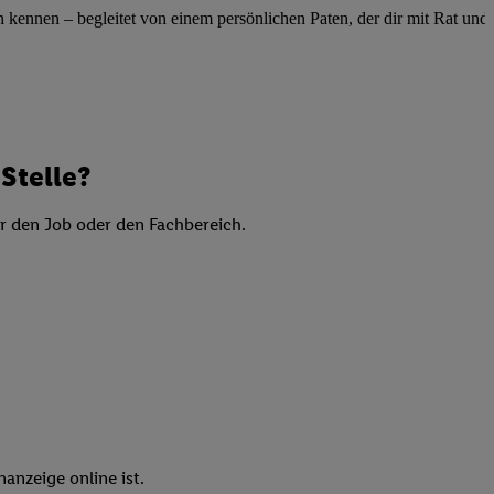
elne
ennen – begleitet von einem persönlichen Paten, der dir mit Rat und Ta
ig benannten Zwecke
g, Bereitstellung und
dlichen Quellen,
telter Informationen,
-basierten Utiq-
Stelle?
er den Job oder den Fachbereich.
 Speichern von
ngebote. Analyse
ellen. Verwendung
ung von Profilen
anzeige online ist.