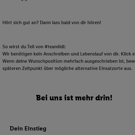
Ihnen personalisierte
auch Ihre in einen Ha
Zudem erlauben Sie u
Hört sich gut an? Dann lass bald von dir hören!
Technologie in den Lid
Sie verfügbar ist. Wenn
Adresse und einer Kun
So wirst du Teil von #teamlidl:
werden diese Kennung 
Wir benötigen kein Anschreiben und Lebenslauf von dir. Klick e
Lidl-Diensten zu erfas
Wenn deine Wunschposition mehrfach ausgeschrieben ist, bewir
werden, die von Dritte
späteren Zeitpunkt über mögliche alternative Einsatzorte aus.
können Ihre Einwilligu
Möglichkeit, Ihre Einw
(„consenthub“)
oder üb
Marketing“ am unteren 
Bei uns ist mehr drin!
finden Sie in den
Date
Durch einen Klick auf
Klick auf „Zustimmen“
sämtlicher genannten P
Dein Einstieg
Ihre Einwilligung jede