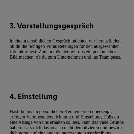
Sie hier.
Unter „Anpassen“ können Sie einzelne Verwendungszwe
zulassen; das gilt auch für die nachfolgend schlagwortartig bena
Funktionen im Rahmen des Einsatzes des IAB TCF für Werbung
3. Vorstellungsgespräch
Erfolgsmessung:
Gewährleistung der Sicherheit, Verhinderung und Aufdeckung v
Fehlerbehebung, Bereitstellung und Anzeige von Werbung und In
In einem persönlichen Gespräch möchten wir herausfinden,
Abgleichung und Kombination von Daten aus unterschiedlichen 
ob du die richtigen Voraussetzungen für den ausgewählten
Job mitbringst. Zudem möchten wir uns ein persönliches
Verknüpfung verschiedener Endgeräte, Identifikation von Geräte
Bild machen, ob du zum Unternehmen und ins Team passt.
automatisch übermittelter Informationen, Messung des Erfolgs vo
Werbekampagnen durch TTD und Nutzung der Telekommunikatio
Utiq-Technologie für digitales Marketing, sowie:
Verwendung genauer Standortdaten. Erstellung von Profilen für 
Werbung. Speichern von oder Zugriff auf Informationen auf ei
4. Einstellung
Entwicklung und Verbesserung der Angebote. Analyse von Zie
Statistiken oder Kombinationen von Daten aus verschiedenen Q
Hast du uns im persönlichen Kennenlernen überzeugt,
Verwendung reduzierter Daten zur Auswahl von Werbeanzeige
erfolgen Vertragsunterzeichnung und Einstellung. Falls du
Werbeleistung. Verwendung von Profilen zur Auswahl personali
eine Absage von uns erhalten solltest, kann das viele Gründe
haben. Lass dich davon also nicht demotivieren und bewirb
Werbung.
dich gerne auf eine andere interessante Ausschreibung.