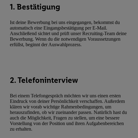
Netzbetreiber weiter, der anhand der IP-Adresse und einer Kund
1. Bestätigung
wie z.B. Ihrer Mobilfunknummer, eine Kennung für Utiq erstellt.
Kennung verwenden, um Sie wiederzuerkennen und Erkenntnisse
Ist deine Bewerbung bei uns eingegangen, bekommst du
Nutzungsverhalten in den Lidl-Diensten zu erfassen. Insbesonder
automatisch eine Eingangsbestätigung per E-Mail.
mittels dieser Technologie auch auf Diensten wiedererkannt werd
Anschließend sichtet und prüft unser Recruiting-Team deine
Dritten betrieben werden, damit wir Ihnen dort personalisierte W
Bewerbung. Wenn du die notwendigen Voraussetzungen
erfüllst, beginnt der Auswahlprozess.
können. Sie können Ihre Einwilligung speziell zur Nutzung der U
zusätzlich zur weiter unten erläuterten Möglichkeit, Ihre Einwilli
widerrufen - jederzeit auch über
das Datenschutzportal von Utiq
(„consenthub“)
oder über „Anpassen“/„Nutzung der Telekommunik
Utiq-Technologie für digitales Marketing“ am unteren Ende diese
2. Telefoninterview
(nur für die Lidl-Dienste) widerrufen. Weitere Informationen finde
den
Datenschutzbestimmungen von Utiq
.
Bei einem Telefongespräch möchten wir uns einen ersten
Durch einen Klick auf „Ablehnen“ können Sie nur den Einsatz n
Eindruck von deiner Persönlichkeit verschaffen. Außerdem
Techniken zulassen. Durch einen Klick auf „Zustimmen“ stimmen 
klären wir vorab wichtige Rahmenbedingungen, um
Verarbeitungen zu sämtlichen vorgenannten Zwecken unter Einbi
herauszufinden, ob wir zueinander passen. Natürlich hast du
auch die Möglichkeit, Fragen zu stellen, um eine bessere
genannten Partner zu. Weitere Informationen, auch zur Speicherd
Vorstellung von der Position und ihren Aufgabenbereichen
und zu Ihrem Recht, Ihre Einwilligung jederzeit mit Wirkung für 
zu erhalten.
widerrufen, finden Sie in unseren
Datenschutzbestimmungen
.
Die