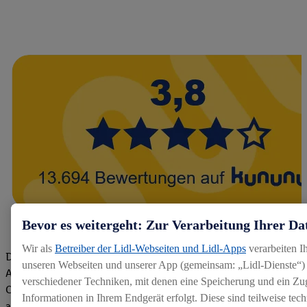
Bevor es weitergeht: Zur Verarbeitung Ihrer Da
Wir als
Betreiber der Lidl-Webseiten und Lidl-Apps
verarbeiten I
Die Bewertungen von aktuellen und ehemaligen Mitarbeitern,
unseren Webseiten und unserer App (gemeinsam: „Lidl-Dienste“) 
Azubis und externen Bewerbern haben uns zu einer Top
verschiedener Techniken, mit denen eine Speicherung und ein Zug
Company gemacht. Wir freuen uns über unseren guten Score
Informationen in Ihrem Endgerät erfolgt. Diese sind teilweise te
auf dem Arbeitgeber-Bewertungsportal kununu.Hier geht's zu