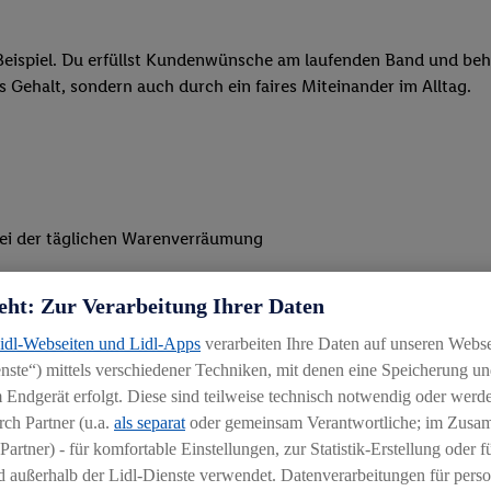
eispiel. Du erfüllst Kundenwünsche am laufenden Band und behäl
res Gehalt, sondern auch durch ein faires Miteinander im Alltag.
 bei der täglichen Warenverräumung
 Befüllen unserer Regale und Theken
eht: Zur Verarbeitung Ihrer Daten
n gepflegtes Filialbild und ein gelungenes Einkaufserlebnis für
Lidl-Webseiten und Lidl-Apps
verarbeiten Ihre Daten auf unseren Webs
ste“) mittels verschiedener Techniken, mit denen eine Speicherung und
 Endgerät erfolgt. Diese sind teilweise technisch notwendig oder werde
ch Partner (u.a.
als separat
oder gemeinsam Verantwortliche; im Zus
Partner) - für komfortable Einstellungen, zur Statistik-Erstellung oder fü
 außerhalb der Lidl-Dienste verwendet. Datenverarbeitungen für perso
uereinsteiger