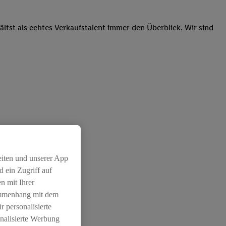
tst als echtes Verkaufstalent immer den Überblick. Wir sind
 unsere Kunden
eiten und unserer App
 ein Zugriff auf
n mit Ihrer
ammenhang mit dem
r personalisierte
nalisierte Werbung