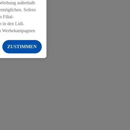
 Werbung außerhalb
ermöglichen. Sofern
 Filial-
 in den Lidl-
on Werbekampagnen
 anderen Diensten
ZUSTIMMEN
ng der Lidl-Dienste,
er Geschlecht -
g einschließlich dem
von Zielgruppen
erarbeitungen auch
on Angeboten sowie
ich in Ihr
ail-Adresse von uns
 um daraus eine
 sogleich
zu erkennen und