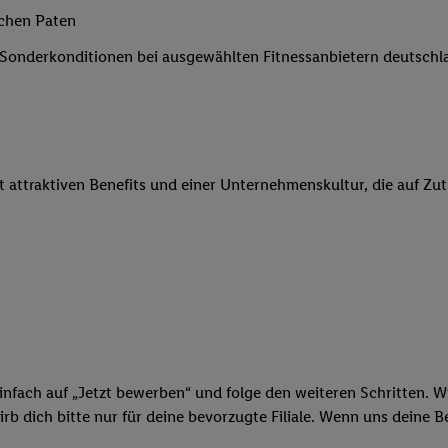
 Werbung auszuspielen. Hierzu wird von uns und einem der anderen obe
ichen Paten
shwert umgewandelte E-Mail-Adresse in gemeinsamer Verantwortlichkeit
e Sonderkonditionen bei ausgewählten Fitnessanbietern deutsch
ns, der Utiq SA/NV („Utiq“) und Ihrem
Telekommunikationsnetzbetreib
l-Diensten einzusetzen. Utiq prüft zunächst anhand Ihrer IP-Adresse, o
 das der Fall ist, gibt Utiq Ihre IP-Adresse an Ihren Netzbetreiber weit
denkonto-Referenz, wie z.B. Ihrer Mobilfunknummer, eine Kennung für 
verwenden, um Sie wiederzuerkennen und Erkenntnisse über Ihr Nutz
it attraktiven Benefits und einer Unternehmenskultur, die auf Zu
sen. Insbesondere können Sie mittels dieser Technologie auch auf Dien
n betrieben werden, damit wir Ihnen dort personalisierte Werbung auss
ng speziell zur Nutzung der Utiq-Technologie - zusätzlich zur weiter un
illigung generell zu widerrufen - jederzeit auch über
das Datenschutzpo
er „Anpassen“/„Nutzung der Telekommunikations-basierten Utiq-Techno
Ende dieser Einwilligung (nur für die Lidl-Dienste) widerrufen. Weite
nschutzbestimmungen von Utiq
.
 „Ablehnen“ können Sie nur den Einsatz notwendiger Techniken zulas
 stimmen Sie allen Verarbeitungen zu sämtlichen vorgenannten Zweck
infach auf „Jetzt bewerben“ und folge den weiteren Schritten. Wi
artner zu. Weitere Informationen, auch zur Speicherdauer der Daten u
b dich bitte nur für deine bevorzugte Filiale. Wenn uns deine 
rzeit mit Wirkung für die Zukunft zu widerrufen, finden Sie in unseren