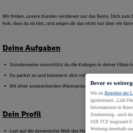
Wir finden, unsere Kunden verdienen nur das Beste. Dich zum B
froh, dass du da bist, und zeigen dir das nicht nur über ein fai
Deine Aufgaben
Stundenweise unterstützt du die Kollegen in deiner Filiale
Du packst an und kümmerst dich mit vollem Einsatz um das
Bevor es weiterg
Mit einer ansprechenden Warenpräsentation sorgst du für ei
Wir als
Betreiber der 
(gemeinsam: „Lidl-Dien
Informationen in Ihrem
Dein Profil
Zustimmung - auch dur
IAB TCF insgesamt
6
Werbung innerhalb und
Lust auf die dynamische Welt des Handels, gerne auch als Q