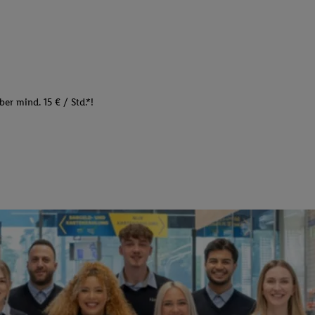
er mind. 15 € / Std.*!