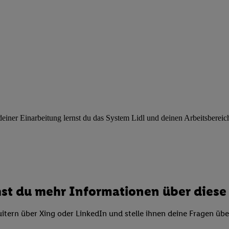
ngen
.
Die Impressen finden Sie hier.
Unter „Anpassen“ können Sie einz
r Partner zulassen; das gilt auch für die nachfolgend schlagwortart
hmen des Einsatzes des IAB TCF für Werbung und Erfolgsmessung:
cherheit, Verhinderung und Aufdeckung von Betrug und Fehlerbehebun
nd Inhalten, Abgleichung und Kombination von Daten aus unterschie
ner Endgeräte, Identifikation von Geräten anhand automatisch übermit
von Werbekampagnen durch TTD und Nutzung der Telekommunikations
les Marketing, sowie:
 Standortdaten. Erstellung von Profilen für personalisierte Werbung.
nformationen auf einem Endgerät. Entwicklung und Verbesserung der A
ner Einarbeitung lernst du das System Lidl und deinen Arbeitsbereich k
urch Statistiken oder Kombinationen von Daten aus verschiedenen Qu
 zur Auswahl von Werbeanzeigen. Messung der Werbeleistung. Verwend
alisierter Werbung.
er (Lieferanten)
st du mehr Informationen über diese 
itern über Xing oder LinkedIn und stelle ihnen deine Fragen üb