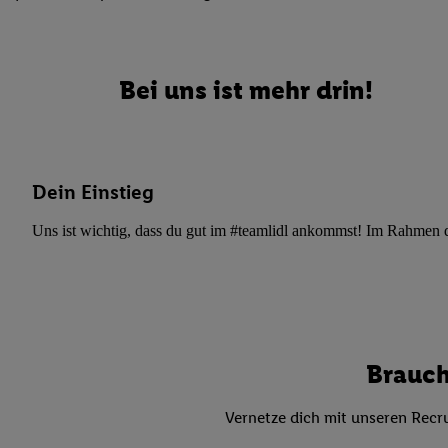
Datenschutzbestimmu
Verwendungszwecke ode
und Funktionen im Ra
Gewährleistung der Si
Bei uns ist mehr drin!
Anzeige von Werbung u
Verknüpfung verschiede
Messung des Erfolgs 
Technologie für digita
Dein Einstieg
Verwendung genauer
oder Zugriff auf I
Uns ist wichtig, dass du gut im #teamlidl ankommst! Im Rahmen dei
von Zielgruppen d
reduzierter Daten
zur Auswahl person
Liste der Partn
Brauch
Vernetze dich mit unseren Recru