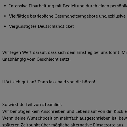
Ihnen personalisierte
Intensive Einarbeitung mit Begleitung durch einen persönl
auch Ihre in einen Ha
Vielfältige betriebliche Gesundheitsangebote und exklusiv
Zudem erlauben Sie u
Technologie in den Lid
Vergünstigtes Deutschlandticket
Sie verfügbar ist. Wenn
Adresse und einer Kun
werden diese Kennung 
Wir legen Wert darauf, dass sich dein Einstieg bei uns lohnt! M
Lidl-Diensten zu erfas
unabhängig vom Geschlecht setzt.
werden, die von Dritte
können Ihre Einwilligu
Möglichkeit, Ihre Einw
(„consenthub“)
oder üb
Hört sich gut an? Dann lass bald von dir hören!
Marketing“ am unteren 
finden Sie in den
Date
Durch einen Klick auf
So wirst du Teil von #teamlidl:
Klick auf „Zustimmen“
Wir benötigen kein Anschreiben und Lebenslauf von dir. Klick e
sämtlicher genannten P
Wenn deine Wunschposition mehrfach ausgeschrieben ist, bewir
Ihre Einwilligung jede
späteren Zeitpunkt über mögliche alternative Einsatzorte aus.