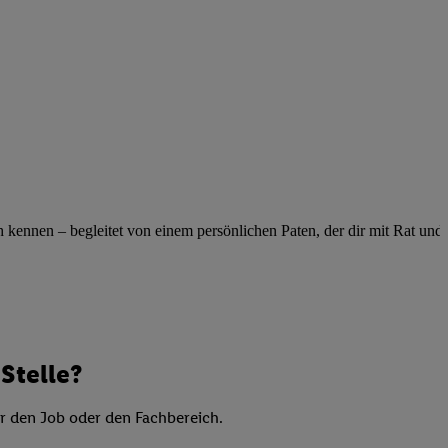
elne
ig benannten Zwecke
g, Bereitstellung und
dlichen Quellen,
telter Informationen,
-basierten Utiq-
 Speichern von
ngebote. Analyse
ennen – begleitet von einem persönlichen Paten, der dir mit Rat und Ta
ellen. Verwendung
ung von Profilen
Stelle?
er den Job oder den Fachbereich.