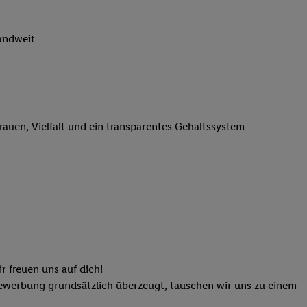
n genannten Partner
 verarbeitet.
landweit
er
, die Utiq-
b die Technologie für
er, der anhand der IP-
Utiq erstellt. Wir
ungsverhalten in den
trauen, Vielfalt und ein transparentes Gehaltssystem
sten wiedererkannt
pielen können. Sie
ten erläuterten
rtal von Utiq
logie für digitales
re Informationen
sen. Durch einen
en unter Einbindung
r freuen uns auf dich!
nd zu Ihrem Recht,
Bewerbung grundsätzlich überzeugt, tauschen wir uns zu einem