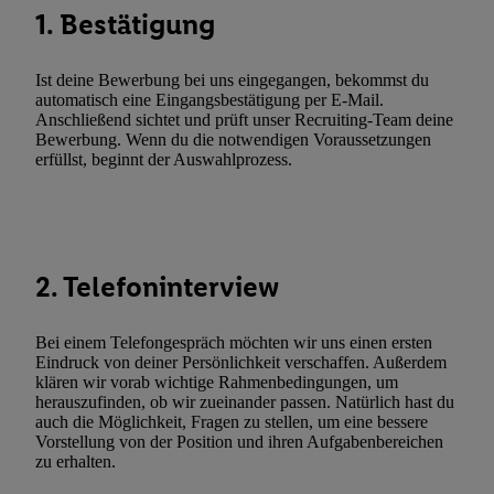
Kennung verwenden, um Sie wiederzuerkennen und Erkenntnisse
1. Bestätigung
Nutzungsverhalten in den Lidl-Diensten zu erfassen. Insbesonder
mittels dieser Technologie auch auf Diensten wiedererkannt werd
Ist deine Bewerbung bei uns eingegangen, bekommst du
Dritten betrieben werden, damit wir Ihnen dort personalisierte W
automatisch eine Eingangsbestätigung per E-Mail.
können. Sie können Ihre Einwilligung speziell zur Nutzung der U
Anschließend sichtet und prüft unser Recruiting-Team deine
Bewerbung. Wenn du die notwendigen Voraussetzungen
zusätzlich zur weiter unten erläuterten Möglichkeit, Ihre Einwilli
erfüllst, beginnt der Auswahlprozess.
widerrufen - jederzeit auch über
das Datenschutzportal von Utiq
(„consenthub“)
oder über „Anpassen“/„Nutzung der Telekommunik
Utiq-Technologie für digitales Marketing“ am unteren Ende diese
(nur für die Lidl-Dienste) widerrufen. Weitere Informationen finde
den
Datenschutzbestimmungen von Utiq
.
2. Telefoninterview
Durch einen Klick auf „Ablehnen“ können Sie nur den Einsatz n
Techniken zulassen. Durch einen Klick auf „Zustimmen“ stimmen 
Bei einem Telefongespräch möchten wir uns einen ersten
Verarbeitungen zu sämtlichen vorgenannten Zwecken unter Einbi
Eindruck von deiner Persönlichkeit verschaffen. Außerdem
genannten Partner zu. Weitere Informationen, auch zur Speicherd
klären wir vorab wichtige Rahmenbedingungen, um
herauszufinden, ob wir zueinander passen. Natürlich hast du
und zu Ihrem Recht, Ihre Einwilligung jederzeit mit Wirkung für 
auch die Möglichkeit, Fragen zu stellen, um eine bessere
widerrufen, finden Sie in unseren
Datenschutzbestimmungen
.
Die
Vorstellung von der Position und ihren Aufgabenbereichen
Sie hier.
Unter „Anpassen“ können Sie einzelne Verwendungszwe
zu erhalten.
zulassen; das gilt auch für die nachfolgend schlagwortartig bena