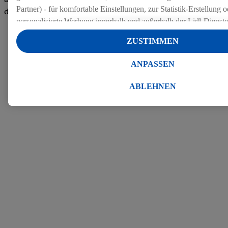
Partner) - für komfortable Einstellungen, zur Statistik-Erstellung o
den Bewertungen
personalisierte Werbung innerhalb und außerhalb der Lidl-Dienst
Datenverarbeitungen für personalisierte Werbung werden durchge
ZUSTIMMEN
Werbung auszusteuern und um Dritten die Ausspielung von Werb
Lidl-Dienste über die Ihnen und Ihren Haushaltsangehörigen zug
ANPASSEN
Endgeräte zu ermöglichen. Sofern Sie Teilnehmer des Lidl Plus-
werden für diese Zwecke auch Daten aus Ihrem Filial-Kaufverhalte
ABLEHNEN
Zudem werden einem der o.g. Partner Daten über Ihr Kaufverhalte
Diensten zur Verfügung gestellt, damit dieser als
eigenständig Ver
Erfolg von Werbekampagnen seiner Auftraggeber messen kann.
Die Erstellung personalisierter Werbung basiert auf der Generier
Daten von anderen Diensten angereicherten Profilen. Dies umfasst
Zusammenführung von Daten (z.B. über Ihre Nutzung der Lidl-Di
Kaufverhalten in den Lidl-Diensten, Informationen aus Ihrem Ku
Alter oder Geschlecht - sowie Ihre genauen Standortdaten) auch 
Endgeräte und Lidl-Dienste hinweg einschließlich dem Speichern
dem Zugriff auf Informationen auf Ihren Endgeräten zur Erstellu
Zielgruppen (sogenannten Segmenten). Im Zusammenhang mit d