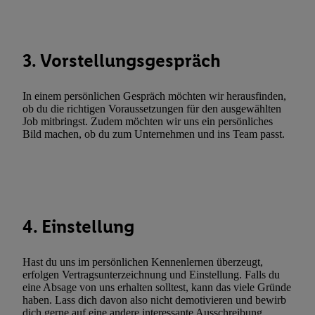
Funktionen im Rahmen des Einsatzes des IAB TCF für Werbung
Erfolgsmessung:
Gewährleistung der Sicherheit, Verhinderung und Aufdeckung v
3. Vorstellungsgespräch
Fehlerbehebung, Bereitstellung und Anzeige von Werbung und In
Abgleichung und Kombination von Daten aus unterschiedlichen 
In einem persönlichen Gespräch möchten wir herausfinden,
Verknüpfung verschiedener Endgeräte, Identifikation von Geräte
ob du die richtigen Voraussetzungen für den ausgewählten
automatisch übermittelter Informationen, Messung des Erfolgs vo
Job mitbringst. Zudem möchten wir uns ein persönliches
Werbekampagnen durch TTD und Nutzung der Telekommunikatio
Bild machen, ob du zum Unternehmen und ins Team passt.
Utiq-Technologie für digitales Marketing, sowie:
Verwendung genauer Standortdaten. Erstellung von Profilen für 
Werbung. Speichern von oder Zugriff auf Informationen auf ei
Entwicklung und Verbesserung der Angebote. Analyse von Zie
4. Einstellung
Statistiken oder Kombinationen von Daten aus verschiedenen Q
Verwendung reduzierter Daten zur Auswahl von Werbeanzeige
Werbeleistung. Verwendung von Profilen zur Auswahl personali
Hast du uns im persönlichen Kennenlernen überzeugt,
Werbung.
erfolgen Vertragsunterzeichnung und Einstellung. Falls du
eine Absage von uns erhalten solltest, kann das viele Gründe
Liste der Partner (Lieferanten)
haben. Lass dich davon also nicht demotivieren und bewirb
dich gerne auf eine andere interessante Ausschreibung.