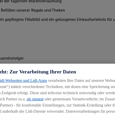
 bei der täglichen Warenverräumung
 Befüllen unserer Regale und Theken
n gepflegtes Filialbild und ein gelungenes Einkaufserlebnis für
uereinsteiger
eht: Zur Verarbeitung Ihrer Daten
Lidl-Webseiten und Lidl-Apps
verarbeiten Ihre Daten auf unseren Webs
nterstützung
ste“) mittels verschiedener Techniken, mit denen eine Speicherung und
 Endgerät erfolgt. Diese sind teilweise technisch notwendig oder werde
ch Partner (u.a.
als separat
oder gemeinsam Verantwortliche; im Zus
Partner) - für komfortable Einstellungen, zur Statistik-Erstellung oder fü
 außerhalb der Lidl-Dienste verwendet. Datenverarbeitungen für perso