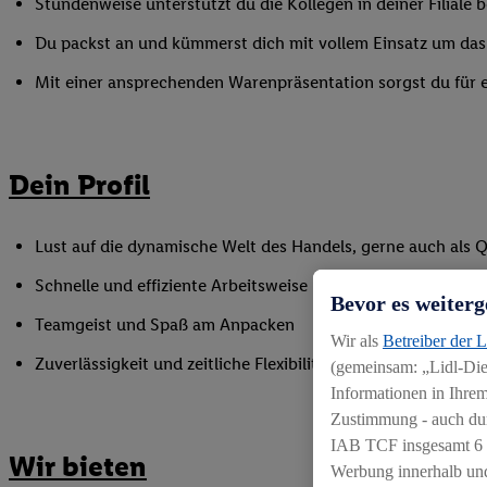
Stundenweise unterstützt du die Kollegen in deiner Filiale
Du packst an und kümmerst dich mit vollem Einsatz um das
Mit einer ansprechenden Warenpräsentation sorgst du für ei
Dein Profil
Lust auf die dynamische Welt des Handels, gerne auch als Q
Schnelle und effiziente Arbeitsweise
Bevor es weiterg
Teamgeist und Spaß am Anpacken
Wir als
Betreiber der 
Zuverlässigkeit und zeitliche Flexibilität zur punktuellen U
(gemeinsam: „Lidl-Dien
Informationen in Ihrem
Zustimmung - auch dur
IAB TCF insgesamt
6
Wir bieten
Werbung innerhalb und