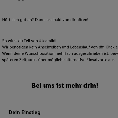
Ihnen personalisierte
auch Ihre in einen Ha
Zudem erlauben Sie u
Hört sich gut an? Dann lass bald von dir hören!
Technologie in den Lid
Sie verfügbar ist. Wenn
Adresse und einer Kun
So wirst du Teil von #teamlidl:
werden diese Kennung 
Wir benötigen kein Anschreiben und Lebenslauf von dir. Klick e
Lidl-Diensten zu erfas
Wenn deine Wunschposition mehrfach ausgeschrieben ist, bewir
werden, die von Dritte
späteren Zeitpunkt über mögliche alternative Einsatzorte aus.
können Ihre Einwilligu
Möglichkeit, Ihre Einw
(„consenthub“)
oder üb
Marketing“ am unteren 
Bei uns ist mehr drin!
finden Sie in den
Date
Durch einen Klick auf
Klick auf „Zustimmen“
sämtlicher genannten P
Dein Einstieg
Ihre Einwilligung jede