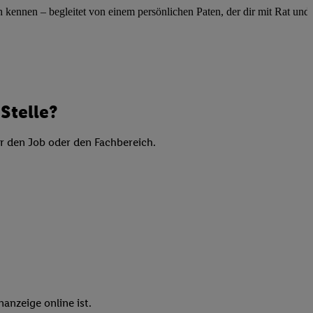
elne
ennen – begleitet von einem persönlichen Paten, der dir mit Rat und Ta
ig benannten Zwecke
g, Bereitstellung und
dlichen Quellen,
telter Informationen,
-basierten Utiq-
Stelle?
er den Job oder den Fachbereich.
 Speichern von
ngebote. Analyse
ellen. Verwendung
ung von Profilen
anzeige online ist.