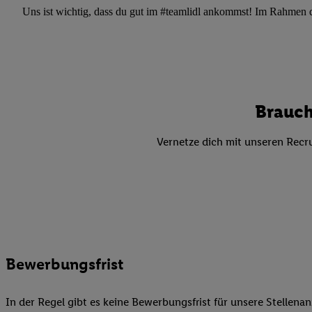
Datenschutzbestimmu
Uns ist wichtig, dass du gut im #teamlidl ankommst! Im Rahmen dei
Verwendungszwecke ode
und Funktionen im Ra
Gewährleistung der Si
Anzeige von Werbung u
Verknüpfung verschiede
Messung des Erfolgs 
Brauch
Technologie für digita
Vernetze dich mit unseren Recru
Verwendung genauer
oder Zugriff auf I
von Zielgruppen d
reduzierter Daten
zur Auswahl person
Liste der Partn
Bewerbungsfrist
In der Regel gibt es keine Bewerbungsfrist für unsere Stellenan