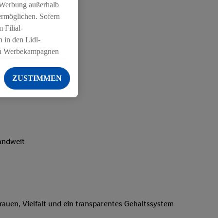
 Werbung außerhalb
ermöglichen. Sofern
 Filial-
 in den Lidl-
on Werbekampagnen
 anderen Diensten
ZUSTIMMEN
ng der Lidl-Dienste,
er Geschlecht -
g einschließlich dem
von Zielgruppen
erarbeitungen auch
landweit
on Angeboten sowie
ich in Ihr
ail-Adresse von uns
 um daraus eine
trauen, Vielfalt und ein transparentes Gehaltssystem
 sogleich
zu erkennen und