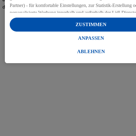
Partner) - für komfortable Einstellungen, zur Statistik-Erstellung o
den Bewertungen
personalisierte Werbung innerhalb und außerhalb der Lidl-Dienst
Datenverarbeitungen für personalisierte Werbung werden durchge
ZUSTIMMEN
Werbung auszusteuern und um Dritten die Ausspielung von Werb
Lidl-Dienste über die Ihnen und Ihren Haushaltsangehörigen zug
ANPASSEN
Endgeräte zu ermöglichen. Sofern Sie Teilnehmer des Lidl Plus-
werden für diese Zwecke auch Daten aus Ihrem Filial-Kaufverhalte
ABLEHNEN
Zudem werden einem der o.g. Partner Daten über Ihr Kaufverhalte
Diensten zur Verfügung gestellt, damit dieser als
eigenständig Ver
Erfolg von Werbekampagnen seiner Auftraggeber messen kann.
Die Erstellung personalisierter Werbung basiert auf der Generier
Daten von anderen Diensten angereicherten Profilen. Dies umfasst
Zusammenführung von Daten (z.B. über Ihre Nutzung der Lidl-Di
Kaufverhalten in den Lidl-Diensten, Informationen aus Ihrem Ku
Alter oder Geschlecht - sowie Ihre genauen Standortdaten) auch 
Endgeräte und Lidl-Dienste hinweg einschließlich dem Speichern
dem Zugriff auf Informationen auf Ihren Endgeräten zur Erstellu
Zielgruppen (sogenannten Segmenten). Im Zusammenhang mit d