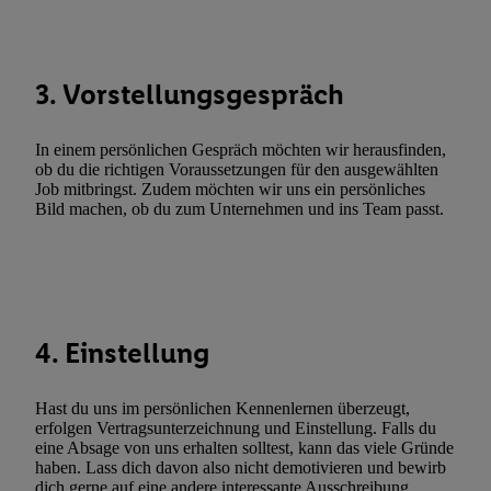
Funktionen im Rahmen des Einsatzes des IAB TCF für Werbung
Erfolgsmessung:
Gewährleistung der Sicherheit, Verhinderung und Aufdeckung v
3. Vorstellungsgespräch
Fehlerbehebung, Bereitstellung und Anzeige von Werbung und In
Abgleichung und Kombination von Daten aus unterschiedlichen 
In einem persönlichen Gespräch möchten wir herausfinden,
Verknüpfung verschiedener Endgeräte, Identifikation von Geräte
ob du die richtigen Voraussetzungen für den ausgewählten
automatisch übermittelter Informationen, Messung des Erfolgs vo
Job mitbringst. Zudem möchten wir uns ein persönliches
Werbekampagnen durch TTD und Nutzung der Telekommunikatio
Bild machen, ob du zum Unternehmen und ins Team passt.
Utiq-Technologie für digitales Marketing, sowie:
Verwendung genauer Standortdaten. Erstellung von Profilen für 
Werbung. Speichern von oder Zugriff auf Informationen auf ei
Entwicklung und Verbesserung der Angebote. Analyse von Zie
4. Einstellung
Statistiken oder Kombinationen von Daten aus verschiedenen Q
Verwendung reduzierter Daten zur Auswahl von Werbeanzeige
Werbeleistung. Verwendung von Profilen zur Auswahl personali
Hast du uns im persönlichen Kennenlernen überzeugt,
Werbung.
erfolgen Vertragsunterzeichnung und Einstellung. Falls du
eine Absage von uns erhalten solltest, kann das viele Gründe
Liste der Partner (Lieferanten)
haben. Lass dich davon also nicht demotivieren und bewirb
dich gerne auf eine andere interessante Ausschreibung.