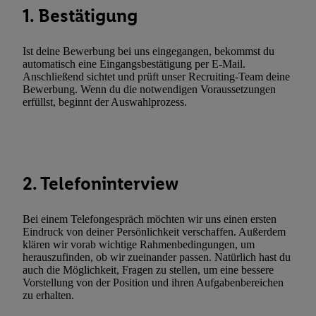
Kennung verwenden, um Sie wiederzuerkennen und Erkenntnisse
1. Bestätigung
Nutzungsverhalten in den Lidl-Diensten zu erfassen. Insbesonder
mittels dieser Technologie auch auf Diensten wiedererkannt werd
Ist deine Bewerbung bei uns eingegangen, bekommst du
Dritten betrieben werden, damit wir Ihnen dort personalisierte W
automatisch eine Eingangsbestätigung per E-Mail.
können. Sie können Ihre Einwilligung speziell zur Nutzung der U
Anschließend sichtet und prüft unser Recruiting-Team deine
Bewerbung. Wenn du die notwendigen Voraussetzungen
zusätzlich zur weiter unten erläuterten Möglichkeit, Ihre Einwilli
erfüllst, beginnt der Auswahlprozess.
widerrufen - jederzeit auch über
das Datenschutzportal von Utiq
(„consenthub“)
oder über „Anpassen“/„Nutzung der Telekommunik
Utiq-Technologie für digitales Marketing“ am unteren Ende diese
(nur für die Lidl-Dienste) widerrufen. Weitere Informationen finde
den
Datenschutzbestimmungen von Utiq
.
2. Telefoninterview
Durch einen Klick auf „Ablehnen“ können Sie nur den Einsatz n
Techniken zulassen. Durch einen Klick auf „Zustimmen“ stimmen 
Bei einem Telefongespräch möchten wir uns einen ersten
Verarbeitungen zu sämtlichen vorgenannten Zwecken unter Einbi
Eindruck von deiner Persönlichkeit verschaffen. Außerdem
genannten Partner zu. Weitere Informationen, auch zur Speicherd
klären wir vorab wichtige Rahmenbedingungen, um
herauszufinden, ob wir zueinander passen. Natürlich hast du
und zu Ihrem Recht, Ihre Einwilligung jederzeit mit Wirkung für 
auch die Möglichkeit, Fragen zu stellen, um eine bessere
widerrufen, finden Sie in unseren
Datenschutzbestimmungen
.
Die
Vorstellung von der Position und ihren Aufgabenbereichen
Sie hier.
Unter „Anpassen“ können Sie einzelne Verwendungszwe
zu erhalten.
zulassen; das gilt auch für die nachfolgend schlagwortartig bena