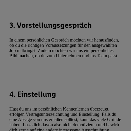
Sie hier.
Unter „Anpassen“ können Sie einzelne Verwendungszwe
zulassen; das gilt auch für die nachfolgend schlagwortartig bena
Funktionen im Rahmen des Einsatzes des IAB TCF für Werbung
3. Vorstellungsgespräch
Erfolgsmessung:
Gewährleistung der Sicherheit, Verhinderung und Aufdeckung v
Fehlerbehebung, Bereitstellung und Anzeige von Werbung und In
In einem persönlichen Gespräch möchten wir herausfinden,
Abgleichung und Kombination von Daten aus unterschiedlichen 
ob du die richtigen Voraussetzungen für den ausgewählten
Job mitbringst. Zudem möchten wir uns ein persönliches
Verknüpfung verschiedener Endgeräte, Identifikation von Geräte
Bild machen, ob du zum Unternehmen und ins Team passt.
automatisch übermittelter Informationen, Messung des Erfolgs vo
Werbekampagnen durch TTD und Nutzung der Telekommunikatio
Utiq-Technologie für digitales Marketing, sowie:
Verwendung genauer Standortdaten. Erstellung von Profilen für 
Werbung. Speichern von oder Zugriff auf Informationen auf ei
4. Einstellung
Entwicklung und Verbesserung der Angebote. Analyse von Zie
Statistiken oder Kombinationen von Daten aus verschiedenen Q
Hast du uns im persönlichen Kennenlernen überzeugt,
Verwendung reduzierter Daten zur Auswahl von Werbeanzeige
erfolgen Vertragsunterzeichnung und Einstellung. Falls du
Werbeleistung. Verwendung von Profilen zur Auswahl personali
eine Absage von uns erhalten solltest, kann das viele Gründe
haben. Lass dich davon also nicht demotivieren und bewirb
Werbung.
dich gerne auf eine andere interessante Ausschreibung.