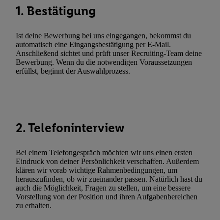
Netzbetreiber weiter, der anhand der IP-Adresse und einer Kund
1. Bestätigung
wie z.B. Ihrer Mobilfunknummer, eine Kennung für Utiq erstellt.
Kennung verwenden, um Sie wiederzuerkennen und Erkenntnisse
Ist deine Bewerbung bei uns eingegangen, bekommst du
Nutzungsverhalten in den Lidl-Diensten zu erfassen. Insbesonder
automatisch eine Eingangsbestätigung per E-Mail.
mittels dieser Technologie auch auf Diensten wiedererkannt werd
Anschließend sichtet und prüft unser Recruiting-Team deine
Dritten betrieben werden, damit wir Ihnen dort personalisierte W
Bewerbung. Wenn du die notwendigen Voraussetzungen
erfüllst, beginnt der Auswahlprozess.
können. Sie können Ihre Einwilligung speziell zur Nutzung der U
zusätzlich zur weiter unten erläuterten Möglichkeit, Ihre Einwilli
widerrufen - jederzeit auch über
das Datenschutzportal von Utiq
(„consenthub“)
oder über „Anpassen“/„Nutzung der Telekommunik
Utiq-Technologie für digitales Marketing“ am unteren Ende diese
2. Telefoninterview
(nur für die Lidl-Dienste) widerrufen. Weitere Informationen finde
den
Datenschutzbestimmungen von Utiq
.
Bei einem Telefongespräch möchten wir uns einen ersten
Durch einen Klick auf „Ablehnen“ können Sie nur den Einsatz n
Eindruck von deiner Persönlichkeit verschaffen. Außerdem
Techniken zulassen. Durch einen Klick auf „Zustimmen“ stimmen 
klären wir vorab wichtige Rahmenbedingungen, um
Verarbeitungen zu sämtlichen vorgenannten Zwecken unter Einbi
herauszufinden, ob wir zueinander passen. Natürlich hast du
auch die Möglichkeit, Fragen zu stellen, um eine bessere
genannten Partner zu. Weitere Informationen, auch zur Speicherd
Vorstellung von der Position und ihren Aufgabenbereichen
und zu Ihrem Recht, Ihre Einwilligung jederzeit mit Wirkung für 
zu erhalten.
widerrufen, finden Sie in unseren
Datenschutzbestimmungen
.
Die