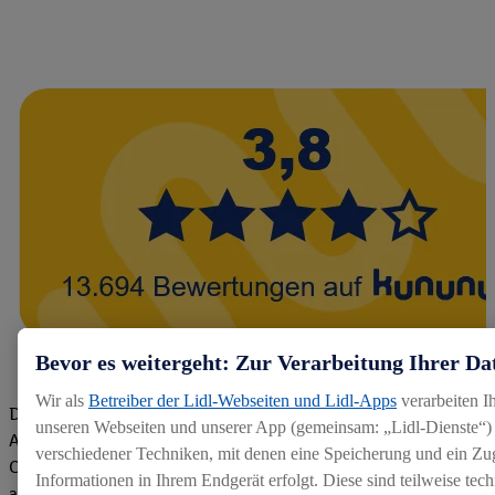
Bevor es weitergeht: Zur Verarbeitung Ihrer Da
Wir als
Betreiber der Lidl-Webseiten und Lidl-Apps
verarbeiten I
Die Bewertungen von aktuellen und ehemaligen Mitarbeitern,
unseren Webseiten und unserer App (gemeinsam: „Lidl-Dienste“) 
Azubis und externen Bewerbern haben uns zu einer Top
verschiedener Techniken, mit denen eine Speicherung und ein Zug
Company gemacht. Wir freuen uns über unseren guten Score
Informationen in Ihrem Endgerät erfolgt. Diese sind teilweise te
auf dem Arbeitgeber-Bewertungsportal kununu.Hier geht's zu