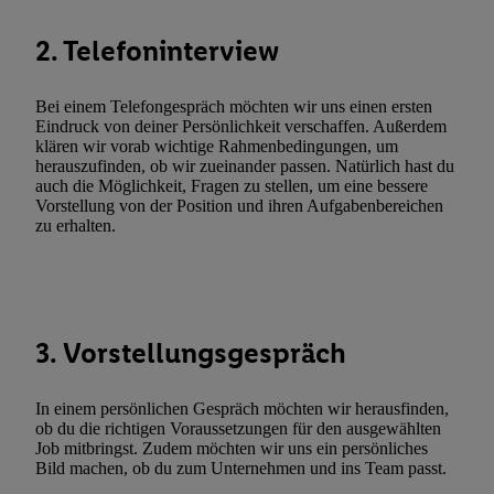
Durch einen Klick auf „Ablehnen“ können Sie nur den Einsatz n
2. Telefoninterview
Techniken zulassen. Durch einen Klick auf „Zustimmen“ stimmen 
Verarbeitungen zu sämtlichen vorgenannten Zwecken unter Einbi
genannten Partner zu. Weitere Informationen, auch zur Speicherd
Bei einem Telefongespräch möchten wir uns einen ersten
Eindruck von deiner Persönlichkeit verschaffen. Außerdem
und zu Ihrem Recht, Ihre Einwilligung jederzeit mit Wirkung für 
klären wir vorab wichtige Rahmenbedingungen, um
widerrufen, finden Sie in unseren
Datenschutzbestimmungen
.
Die
herauszufinden, ob wir zueinander passen. Natürlich hast du
Sie hier.
Unter „Anpassen“ können Sie einzelne Verwendungszwe
auch die Möglichkeit, Fragen zu stellen, um eine bessere
Vorstellung von der Position und ihren Aufgabenbereichen
zulassen; das gilt auch für die nachfolgend schlagwortartig bena
zu erhalten.
Funktionen im Rahmen des Einsatzes des IAB TCF für Werbung
Erfolgsmessung:
Gewährleistung der Sicherheit, Verhinderung und Aufdeckung v
Fehlerbehebung, Bereitstellung und Anzeige von Werbung und In
Abgleichung und Kombination von Daten aus unterschiedlichen 
3. Vorstellungsgespräch
Verknüpfung verschiedener Endgeräte, Identifikation von Geräte
automatisch übermittelter Informationen, Messung des Erfolgs vo
In einem persönlichen Gespräch möchten wir herausfinden,
Werbekampagnen durch TTD und Nutzung der Telekommunikatio
ob du die richtigen Voraussetzungen für den ausgewählten
Job mitbringst. Zudem möchten wir uns ein persönliches
Utiq-Technologie für digitales Marketing, sowie:
Bild machen, ob du zum Unternehmen und ins Team passt.
Verwendung genauer Standortdaten. Erstellung von Profilen für 