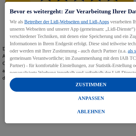
Bevor es weitergeht: Zur Verarbeitung Ihrer Da
Wir als
Betreiber der Lidl-Webseiten und Lidl-Apps
verarbeiten I
unseren Webseiten und unserer App (gemeinsam: „Lidl-Dienste“) 
verschiedener Techniken, mit denen eine Speicherung und ein Zug
Informationen in Ihrem Endgerät erfolgt. Diese sind teilweise te
Die Bewertungen von aktuellen und ehemaligen Mitarbeitern,
oder werden mit Ihrer Zustimmung - auch durch Partner (u.a.
als 
Azubis und externen Bewerbern haben uns zu einer Top
gemeinsam Verantwortliche; im Zusammenhang mit dem IAB TC
Company gemacht. Wir freuen uns über unseren guten Score
Partner) - für komfortable Einstellungen, zur Statistik-Erstellung o
auf dem Arbeitgeber-Bewertungsportal kununu.Hier geht's zu
personalisierte Werbung innerhalb und außerhalb der Lidl-Dienst
den Bewertungen
Datenverarbeitungen für personalisierte Werbung werden durchge
ZUSTIMMEN
Werbung auszusteuern und um Dritten die Ausspielung von Werb
Lidl-Dienste über die Ihnen und Ihren Haushaltsangehörigen zug
ANPASSEN
Endgeräte zu ermöglichen. Sofern Sie Teilnehmer des Lidl Plus-
werden für diese Zwecke auch Daten aus Ihrem Filial-Kaufverhalte
ABLEHNEN
Zudem werden einem der o.g. Partner Daten über Ihr Kaufverhalte
Diensten zur Verfügung gestellt, damit dieser als
eigenständig Ver
Erfolg von Werbekampagnen seiner Auftraggeber messen kann.