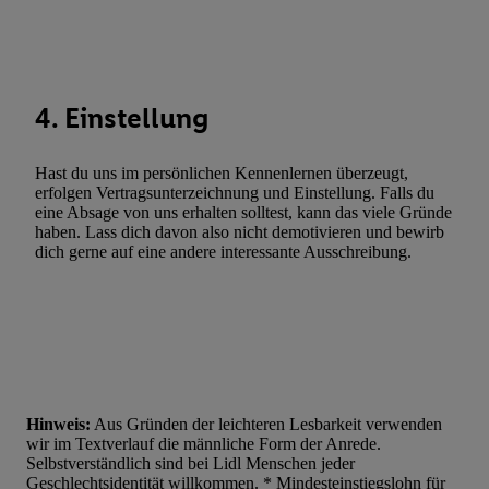
Werbung. Speichern von oder Zugriff auf Informationen auf ei
Entwicklung und Verbesserung der Angebote. Analyse von Zie
Statistiken oder Kombinationen von Daten aus verschiedenen Q
Verwendung reduzierter Daten zur Auswahl von Werbeanzeige
4. Einstellung
Werbeleistung. Verwendung von Profilen zur Auswahl personali
Werbung.
Hast du uns im persönlichen Kennenlernen überzeugt,
Liste der Partner (Lieferanten)
erfolgen Vertragsunterzeichnung und Einstellung. Falls du
eine Absage von uns erhalten solltest, kann das viele Gründe
haben. Lass dich davon also nicht demotivieren und bewirb
dich gerne auf eine andere interessante Ausschreibung.
Hinweis:
Aus Gründen der leichteren Lesbarkeit verwenden
wir im Textverlauf die männliche Form der Anrede.
Selbstverständlich sind bei Lidl Menschen jeder
Geschlechtsidentität willkommen. * Mindesteinstiegslohn für