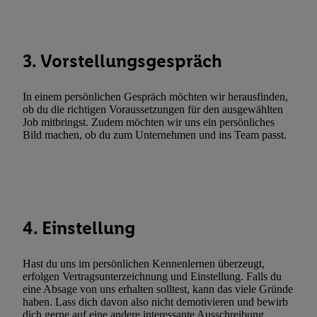
Funktionen im Rahmen des Einsatzes des IAB TCF für Werbung
Erfolgsmessung:
Gewährleistung der Sicherheit, Verhinderung und Aufdeckung v
3. Vorstellungsgespräch
Fehlerbehebung, Bereitstellung und Anzeige von Werbung und In
Abgleichung und Kombination von Daten aus unterschiedlichen 
In einem persönlichen Gespräch möchten wir herausfinden,
Verknüpfung verschiedener Endgeräte, Identifikation von Geräte
ob du die richtigen Voraussetzungen für den ausgewählten
automatisch übermittelter Informationen, Messung des Erfolgs vo
Job mitbringst. Zudem möchten wir uns ein persönliches
Werbekampagnen durch TTD und Nutzung der Telekommunikatio
Bild machen, ob du zum Unternehmen und ins Team passt.
Utiq-Technologie für digitales Marketing, sowie:
Verwendung genauer Standortdaten. Erstellung von Profilen für 
Werbung. Speichern von oder Zugriff auf Informationen auf ei
Entwicklung und Verbesserung der Angebote. Analyse von Zie
4. Einstellung
Statistiken oder Kombinationen von Daten aus verschiedenen Q
Verwendung reduzierter Daten zur Auswahl von Werbeanzeige
Werbeleistung. Verwendung von Profilen zur Auswahl personali
Hast du uns im persönlichen Kennenlernen überzeugt,
Werbung.
erfolgen Vertragsunterzeichnung und Einstellung. Falls du
eine Absage von uns erhalten solltest, kann das viele Gründe
Liste der Partner (Lieferanten)
haben. Lass dich davon also nicht demotivieren und bewirb
dich gerne auf eine andere interessante Ausschreibung.