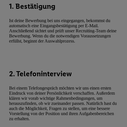
Kennung verwenden, um Sie wiederzuerkennen und Erkenntnisse
1. Bestätigung
Nutzungsverhalten in den Lidl-Diensten zu erfassen. Insbesonder
mittels dieser Technologie auch auf Diensten wiedererkannt werd
Ist deine Bewerbung bei uns eingegangen, bekommst du
Dritten betrieben werden, damit wir Ihnen dort personalisierte W
automatisch eine Eingangsbestätigung per E-Mail.
können. Sie können Ihre Einwilligung speziell zur Nutzung der U
Anschließend sichtet und prüft unser Recruiting-Team deine
Bewerbung. Wenn du die notwendigen Voraussetzungen
zusätzlich zur weiter unten erläuterten Möglichkeit, Ihre Einwilli
erfüllst, beginnt der Auswahlprozess.
widerrufen - jederzeit auch über
das Datenschutzportal von Utiq
(„consenthub“)
oder über „Anpassen“/„Nutzung der Telekommunik
Utiq-Technologie für digitales Marketing“ am unteren Ende diese
(nur für die Lidl-Dienste) widerrufen. Weitere Informationen finde
den
Datenschutzbestimmungen von Utiq
.
2. Telefoninterview
Durch einen Klick auf „Ablehnen“ können Sie nur den Einsatz n
Techniken zulassen. Durch einen Klick auf „Zustimmen“ stimmen 
Bei einem Telefongespräch möchten wir uns einen ersten
Verarbeitungen zu sämtlichen vorgenannten Zwecken unter Einbi
Eindruck von deiner Persönlichkeit verschaffen. Außerdem
genannten Partner zu. Weitere Informationen, auch zur Speicherd
klären wir vorab wichtige Rahmenbedingungen, um
herauszufinden, ob wir zueinander passen. Natürlich hast du
und zu Ihrem Recht, Ihre Einwilligung jederzeit mit Wirkung für 
auch die Möglichkeit, Fragen zu stellen, um eine bessere
widerrufen, finden Sie in unseren
Datenschutzbestimmungen
.
Die
Vorstellung von der Position und ihren Aufgabenbereichen
Sie hier.
Unter „Anpassen“ können Sie einzelne Verwendungszwe
zu erhalten.
zulassen; das gilt auch für die nachfolgend schlagwortartig bena