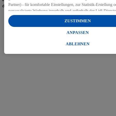
Partner) - für komfortable Einstellungen, zur Statistik-Erstellung o
den Bewertungen
personalisierte Werbung innerhalb und außerhalb der Lidl-Dienst
Datenverarbeitungen für personalisierte Werbung werden durchge
ZUSTIMMEN
Werbung auszusteuern und um Dritten die Ausspielung von Werb
Lidl-Dienste über die Ihnen und Ihren Haushaltsangehörigen zug
ANPASSEN
Endgeräte zu ermöglichen. Sofern Sie Teilnehmer des Lidl Plus-
werden für diese Zwecke auch Daten aus Ihrem Filial-Kaufverhalte
ABLEHNEN
Zudem werden einem der o.g. Partner Daten über Ihr Kaufverhalte
Diensten zur Verfügung gestellt, damit dieser als
eigenständig Ver
Erfolg von Werbekampagnen seiner Auftraggeber messen kann.
Die Erstellung personalisierter Werbung basiert auf der Generier
Daten von anderen Diensten angereicherten Profilen. Dies umfasst
Zusammenführung von Daten (z.B. über Ihre Nutzung der Lidl-Di
Kaufverhalten in den Lidl-Diensten, Informationen aus Ihrem Ku
Alter oder Geschlecht - sowie Ihre genauen Standortdaten) auch 
Endgeräte und Lidl-Dienste hinweg einschließlich dem Speichern
dem Zugriff auf Informationen auf Ihren Endgeräten zur Erstellu
Zielgruppen (sogenannten Segmenten). Im Zusammenhang mit d