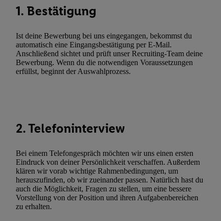
Kennung verwenden, um Sie wiederzuerkennen und Erkenntnisse
1. Bestätigung
Nutzungsverhalten in den Lidl-Diensten zu erfassen. Insbesonder
mittels dieser Technologie auch auf Diensten wiedererkannt werd
Ist deine Bewerbung bei uns eingegangen, bekommst du
Dritten betrieben werden, damit wir Ihnen dort personalisierte W
automatisch eine Eingangsbestätigung per E-Mail.
können. Sie können Ihre Einwilligung speziell zur Nutzung der U
Anschließend sichtet und prüft unser Recruiting-Team deine
Bewerbung. Wenn du die notwendigen Voraussetzungen
zusätzlich zur weiter unten erläuterten Möglichkeit, Ihre Einwilli
erfüllst, beginnt der Auswahlprozess.
widerrufen - jederzeit auch über
das Datenschutzportal von Utiq
(„consenthub“)
oder über „Anpassen“/„Nutzung der Telekommunik
Utiq-Technologie für digitales Marketing“ am unteren Ende diese
(nur für die Lidl-Dienste) widerrufen. Weitere Informationen finde
den
Datenschutzbestimmungen von Utiq
.
2. Telefoninterview
Durch einen Klick auf „Ablehnen“ können Sie nur den Einsatz n
Techniken zulassen. Durch einen Klick auf „Zustimmen“ stimmen 
Bei einem Telefongespräch möchten wir uns einen ersten
Verarbeitungen zu sämtlichen vorgenannten Zwecken unter Einbi
Eindruck von deiner Persönlichkeit verschaffen. Außerdem
genannten Partner zu. Weitere Informationen, auch zur Speicherd
klären wir vorab wichtige Rahmenbedingungen, um
herauszufinden, ob wir zueinander passen. Natürlich hast du
und zu Ihrem Recht, Ihre Einwilligung jederzeit mit Wirkung für 
auch die Möglichkeit, Fragen zu stellen, um eine bessere
widerrufen, finden Sie in unseren
Datenschutzbestimmungen
.
Die
Vorstellung von der Position und ihren Aufgabenbereichen
Sie hier.
Unter „Anpassen“ können Sie einzelne Verwendungszwe
zu erhalten.
zulassen; das gilt auch für die nachfolgend schlagwortartig bena