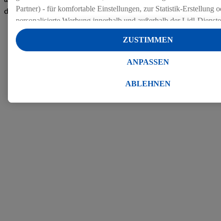
Partner) - für komfortable Einstellungen, zur Statistik-Erstellung o
den Bewertungen
personalisierte Werbung innerhalb und außerhalb der Lidl-Dienst
Datenverarbeitungen für personalisierte Werbung werden durchge
ZUSTIMMEN
Werbung auszusteuern und um Dritten die Ausspielung von Werb
Lidl-Dienste über die Ihnen und Ihren Haushaltsangehörigen zug
ANPASSEN
Endgeräte zu ermöglichen. Sofern Sie Teilnehmer des Lidl Plus-
werden für diese Zwecke auch Daten aus Ihrem Filial-Kaufverhalte
ABLEHNEN
Zudem werden einem der o.g. Partner Daten über Ihr Kaufverhalte
Diensten zur Verfügung gestellt, damit dieser als
eigenständig Ver
Erfolg von Werbekampagnen seiner Auftraggeber messen kann.
Die Erstellung personalisierter Werbung basiert auf der Generier
Daten von anderen Diensten angereicherten Profilen. Dies umfasst
Zusammenführung von Daten (z.B. über Ihre Nutzung der Lidl-Di
Kaufverhalten in den Lidl-Diensten, Informationen aus Ihrem Ku
Alter oder Geschlecht - sowie Ihre genauen Standortdaten) auch 
Endgeräte und Lidl-Dienste hinweg einschließlich dem Speichern
dem Zugriff auf Informationen auf Ihren Endgeräten zur Erstellu
Zielgruppen (sogenannten Segmenten). Im Zusammenhang mit d