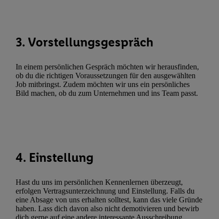
Funktionen im Rahmen des Einsatzes des IAB TCF für Werbung
Erfolgsmessung:
Gewährleistung der Sicherheit, Verhinderung und Aufdeckung v
3. Vorstellungsgespräch
Fehlerbehebung, Bereitstellung und Anzeige von Werbung und In
Abgleichung und Kombination von Daten aus unterschiedlichen 
In einem persönlichen Gespräch möchten wir herausfinden,
Verknüpfung verschiedener Endgeräte, Identifikation von Geräte
ob du die richtigen Voraussetzungen für den ausgewählten
automatisch übermittelter Informationen, Messung des Erfolgs vo
Job mitbringst. Zudem möchten wir uns ein persönliches
Werbekampagnen durch TTD und Nutzung der Telekommunikatio
Bild machen, ob du zum Unternehmen und ins Team passt.
Utiq-Technologie für digitales Marketing, sowie:
Verwendung genauer Standortdaten. Erstellung von Profilen für 
Werbung. Speichern von oder Zugriff auf Informationen auf ei
Entwicklung und Verbesserung der Angebote. Analyse von Zie
4. Einstellung
Statistiken oder Kombinationen von Daten aus verschiedenen Q
Verwendung reduzierter Daten zur Auswahl von Werbeanzeige
Werbeleistung. Verwendung von Profilen zur Auswahl personali
Hast du uns im persönlichen Kennenlernen überzeugt,
Werbung.
erfolgen Vertragsunterzeichnung und Einstellung. Falls du
eine Absage von uns erhalten solltest, kann das viele Gründe
Liste der Partner (Lieferanten)
haben. Lass dich davon also nicht demotivieren und bewirb
dich gerne auf eine andere interessante Ausschreibung.