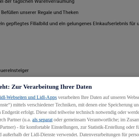
 bei der täglichen Warenverräumung
 Befüllen unserer Regale und Theken
n gepflegtes Filialbild und ein gelungenes Einkaufserlebnis für
uereinsteiger
eht: Zur Verarbeitung Ihrer Daten
Lidl-Webseiten und Lidl-Apps
verarbeiten Ihre Daten auf unseren Webs
Unterstützung v. a. in den Morgen- oder Abendstunden
ste“) mittels verschiedener Techniken, mit denen eine Speicherung und
 Endgerät erfolgt. Diese sind teilweise technisch notwendig oder werde
ch Partner (u.a.
als separat
oder gemeinsam Verantwortliche; im Zus
Partner) - für komfortable Einstellungen, zur Statistik-Erstellung oder fü
 außerhalb der Lidl-Dienste verwendet. Datenverarbeitungen für perso