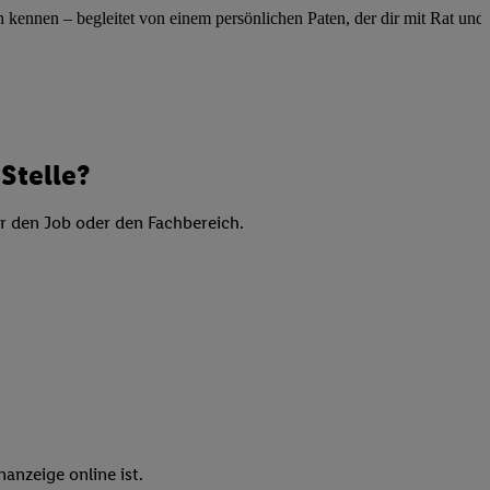
elne
ennen – begleitet von einem persönlichen Paten, der dir mit Rat und Ta
ig benannten Zwecke
g, Bereitstellung und
dlichen Quellen,
telter Informationen,
-basierten Utiq-
Stelle?
er den Job oder den Fachbereich.
 Speichern von
ngebote. Analyse
ellen. Verwendung
ung von Profilen
anzeige online ist.