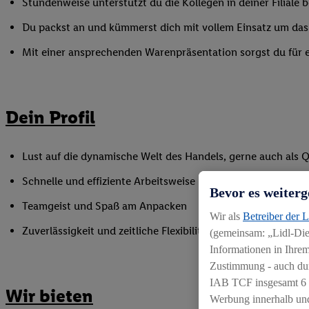
Stundenweise unterstützt du die Kollegen in deiner Filiale
Du packst an und kümmerst dich mit vollem Einsatz um das
Mit einer ansprechenden Warenpräsentation sorgst du für ei
Dein Profil
Lust auf die dynamische Welt des Handels, gerne auch als Q
Schnelle und effiziente Arbeitsweise
Bevor es weiterg
Teamgeist und Spaß am Anpacken
Wir als
Betreiber der 
Zuverlässigkeit und zeitliche Flexibilität zur punktuellen 
(gemeinsam: „Lidl-Dien
Informationen in Ihrem
Zustimmung - auch dur
IAB TCF insgesamt
6
Wir bieten
Werbung innerhalb und