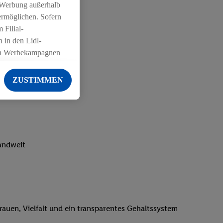
 Werbung außerhalb
ermöglichen. Sofern
 Filial-
 in den Lidl-
on Werbekampagnen
 anderen Diensten
ZUSTIMMEN
ng der Lidl-Dienste,
er Geschlecht -
g einschließlich dem
von Zielgruppen
erarbeitungen auch
landweit
on Angeboten sowie
ich in Ihr
ail-Adresse von uns
 um daraus eine
trauen, Vielfalt und ein transparentes Gehaltssystem
 sogleich
zu erkennen und