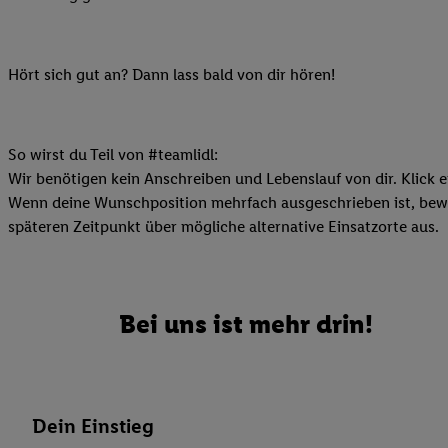
Ihnen personalisierte
auch Ihre in einen Ha
Zudem erlauben Sie u
Hört sich gut an? Dann lass bald von dir hören!
Technologie in den Lid
Sie verfügbar ist. Wenn
Adresse und einer Kun
So wirst du Teil von #teamlidl:
werden diese Kennung 
Wir benötigen kein Anschreiben und Lebenslauf von dir. Klick e
Lidl-Diensten zu erfas
Wenn deine Wunschposition mehrfach ausgeschrieben ist, bewir
werden, die von Dritte
späteren Zeitpunkt über mögliche alternative Einsatzorte aus.
können Ihre Einwilligu
Möglichkeit, Ihre Einw
(„consenthub“)
oder üb
Marketing“ am unteren 
Bei uns ist mehr drin!
finden Sie in den
Date
Durch einen Klick auf
Klick auf „Zustimmen“
sämtlicher genannten P
Dein Einstieg
Ihre Einwilligung jede