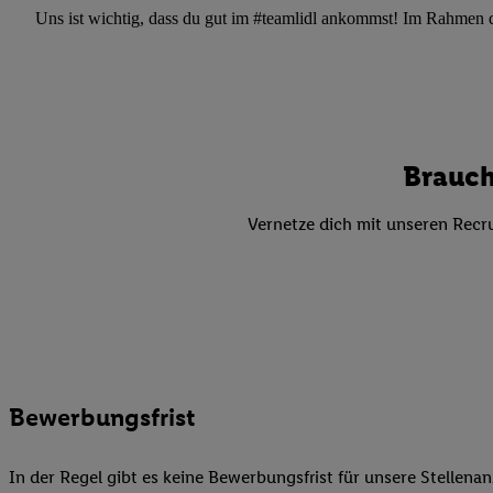
Datenschutzbestimmu
Uns ist wichtig, dass du gut im #teamlidl ankommst! Im Rahmen dei
Verwendungszwecke ode
und Funktionen im Ra
Gewährleistung der Si
Anzeige von Werbung u
Verknüpfung verschiede
Messung des Erfolgs 
Brauch
Technologie für digita
Vernetze dich mit unseren Recru
Verwendung genauer
oder Zugriff auf I
von Zielgruppen d
reduzierter Daten
zur Auswahl person
Liste der Partn
Bewerbungsfrist
In der Regel gibt es keine Bewerbungsfrist für unsere Stellenan