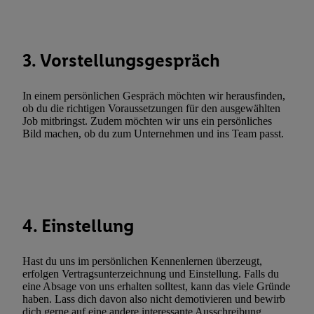
Funktionen im Rahmen des Einsatzes des IAB TCF für Werbung
Erfolgsmessung:
Gewährleistung der Sicherheit, Verhinderung und Aufdeckung v
3. Vorstellungsgespräch
Fehlerbehebung, Bereitstellung und Anzeige von Werbung und In
Abgleichung und Kombination von Daten aus unterschiedlichen 
In einem persönlichen Gespräch möchten wir herausfinden,
Verknüpfung verschiedener Endgeräte, Identifikation von Geräte
ob du die richtigen Voraussetzungen für den ausgewählten
automatisch übermittelter Informationen, Messung des Erfolgs vo
Job mitbringst. Zudem möchten wir uns ein persönliches
Werbekampagnen durch TTD und Nutzung der Telekommunikatio
Bild machen, ob du zum Unternehmen und ins Team passt.
Utiq-Technologie für digitales Marketing, sowie:
Verwendung genauer Standortdaten. Erstellung von Profilen für 
Werbung. Speichern von oder Zugriff auf Informationen auf ei
Entwicklung und Verbesserung der Angebote. Analyse von Zie
4. Einstellung
Statistiken oder Kombinationen von Daten aus verschiedenen Q
Verwendung reduzierter Daten zur Auswahl von Werbeanzeige
Werbeleistung. Verwendung von Profilen zur Auswahl personali
Hast du uns im persönlichen Kennenlernen überzeugt,
Werbung.
erfolgen Vertragsunterzeichnung und Einstellung. Falls du
eine Absage von uns erhalten solltest, kann das viele Gründe
Liste der Partner (Lieferanten)
haben. Lass dich davon also nicht demotivieren und bewirb
dich gerne auf eine andere interessante Ausschreibung.