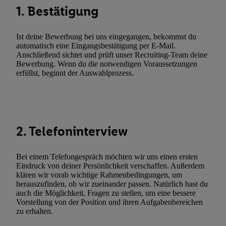
Kennung verwenden, um Sie wiederzuerkennen und Erkenntnisse
1. Bestätigung
Nutzungsverhalten in den Lidl-Diensten zu erfassen. Insbesonder
mittels dieser Technologie auch auf Diensten wiedererkannt werd
Ist deine Bewerbung bei uns eingegangen, bekommst du
Dritten betrieben werden, damit wir Ihnen dort personalisierte W
automatisch eine Eingangsbestätigung per E-Mail.
können. Sie können Ihre Einwilligung speziell zur Nutzung der U
Anschließend sichtet und prüft unser Recruiting-Team deine
Bewerbung. Wenn du die notwendigen Voraussetzungen
zusätzlich zur weiter unten erläuterten Möglichkeit, Ihre Einwilli
erfüllst, beginnt der Auswahlprozess.
widerrufen - jederzeit auch über
das Datenschutzportal von Utiq
(„consenthub“)
oder über „Anpassen“/„Nutzung der Telekommunik
Utiq-Technologie für digitales Marketing“ am unteren Ende diese
(nur für die Lidl-Dienste) widerrufen. Weitere Informationen finde
den
Datenschutzbestimmungen von Utiq
.
2. Telefoninterview
Durch einen Klick auf „Ablehnen“ können Sie nur den Einsatz n
Techniken zulassen. Durch einen Klick auf „Zustimmen“ stimmen 
Bei einem Telefongespräch möchten wir uns einen ersten
Verarbeitungen zu sämtlichen vorgenannten Zwecken unter Einbi
Eindruck von deiner Persönlichkeit verschaffen. Außerdem
genannten Partner zu. Weitere Informationen, auch zur Speicherd
klären wir vorab wichtige Rahmenbedingungen, um
herauszufinden, ob wir zueinander passen. Natürlich hast du
und zu Ihrem Recht, Ihre Einwilligung jederzeit mit Wirkung für 
auch die Möglichkeit, Fragen zu stellen, um eine bessere
widerrufen, finden Sie in unseren
Datenschutzbestimmungen
.
Die
Vorstellung von der Position und ihren Aufgabenbereichen
Sie hier.
Unter „Anpassen“ können Sie einzelne Verwendungszwe
zu erhalten.
zulassen; das gilt auch für die nachfolgend schlagwortartig bena