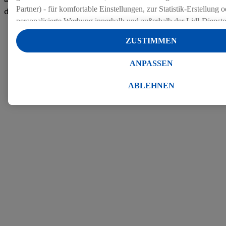
Partner) - für komfortable Einstellungen, zur Statistik-Erstellung o
den Bewertungen
personalisierte Werbung innerhalb und außerhalb der Lidl-Dienst
Datenverarbeitungen für personalisierte Werbung werden durchge
ZUSTIMMEN
Werbung auszusteuern und um Dritten die Ausspielung von Werb
Lidl-Dienste über die Ihnen und Ihren Haushaltsangehörigen zug
ANPASSEN
Endgeräte zu ermöglichen. Sofern Sie Teilnehmer des Lidl Plus-
werden für diese Zwecke auch Daten aus Ihrem Filial-Kaufverhalte
ABLEHNEN
Zudem werden einem der o.g. Partner Daten über Ihr Kaufverhalte
Diensten zur Verfügung gestellt, damit dieser als
eigenständig Ver
Erfolg von Werbekampagnen seiner Auftraggeber messen kann.
Die Erstellung personalisierter Werbung basiert auf der Generier
Daten von anderen Diensten angereicherten Profilen. Dies umfasst
Zusammenführung von Daten (z.B. über Ihre Nutzung der Lidl-Di
Kaufverhalten in den Lidl-Diensten, Informationen aus Ihrem Ku
Alter oder Geschlecht - sowie Ihre genauen Standortdaten) auch 
Endgeräte und Lidl-Dienste hinweg einschließlich dem Speichern
dem Zugriff auf Informationen auf Ihren Endgeräten zur Erstellu
Zielgruppen (sogenannten Segmenten). Im Zusammenhang mit d