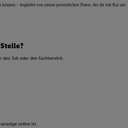
elne
ennen – begleitet von einem persönlichen Paten, der dir mit Rat und Ta
ig benannten Zwecke
g, Bereitstellung und
dlichen Quellen,
telter Informationen,
-basierten Utiq-
Stelle?
er den Job oder den Fachbereich.
 Speichern von
ngebote. Analyse
ellen. Verwendung
ung von Profilen
anzeige online ist.