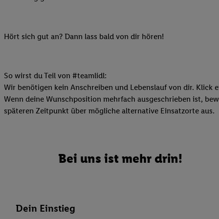
Ihnen personalisierte
auch Ihre in einen Ha
Zudem erlauben Sie u
Hört sich gut an? Dann lass bald von dir hören!
Technologie in den Lid
Sie verfügbar ist. Wenn
Adresse und einer Kun
So wirst du Teil von #teamlidl:
werden diese Kennung 
Wir benötigen kein Anschreiben und Lebenslauf von dir. Klick e
Lidl-Diensten zu erfas
Wenn deine Wunschposition mehrfach ausgeschrieben ist, bewir
werden, die von Dritte
späteren Zeitpunkt über mögliche alternative Einsatzorte aus.
können Ihre Einwilligu
Möglichkeit, Ihre Einw
(„consenthub“)
oder üb
Marketing“ am unteren 
Bei uns ist mehr drin!
finden Sie in den
Date
Durch einen Klick auf
Klick auf „Zustimmen“
sämtlicher genannten P
Dein Einstieg
Ihre Einwilligung jede