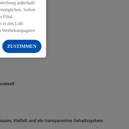
 Werbung außerhalb
ermöglichen. Sofern
 Filial-
 in den Lidl-
on Werbekampagnen
 anderen Diensten
ZUSTIMMEN
ng der Lidl-Dienste,
er Geschlecht -
g einschließlich dem
von Zielgruppen
erarbeitungen auch
landweit
on Angeboten sowie
ich in Ihr
ail-Adresse von uns
 um daraus eine
trauen, Vielfalt und ein transparentes Gehaltssystem
 sogleich
zu erkennen und