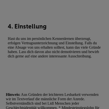
Werbung. Speichern von oder Zugriff auf Informationen auf ei
Entwicklung und Verbesserung der Angebote. Analyse von Zie
Statistiken oder Kombinationen von Daten aus verschiedenen Q
Verwendung reduzierter Daten zur Auswahl von Werbeanzeige
4. Einstellung
Werbeleistung. Verwendung von Profilen zur Auswahl personali
Werbung.
Hast du uns im persönlichen Kennenlernen überzeugt,
Liste der Partner (Lieferanten)
erfolgen Vertragsunterzeichnung und Einstellung. Falls du
eine Absage von uns erhalten solltest, kann das viele Gründe
haben. Lass dich davon also nicht demotivieren und bewirb
dich gerne auf eine andere interessante Ausschreibung.
Hinweis:
Aus Gründen der leichteren Lesbarkeit verwenden
wir im Textverlauf die männliche Form der Anrede.
Selbstverständlich sind bei Lidl Menschen jeder
Geschlechtsidentität willkommen. * Mindesteinstiegslohn für