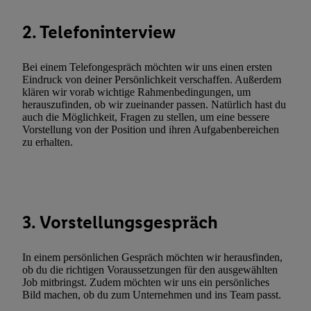
Durch einen Klick auf „Ablehnen“ können Sie nur den Einsatz n
2. Telefoninterview
Techniken zulassen. Durch einen Klick auf „Zustimmen“ stimmen 
Verarbeitungen zu sämtlichen vorgenannten Zwecken unter Einbi
genannten Partner zu. Weitere Informationen, auch zur Speicherd
Bei einem Telefongespräch möchten wir uns einen ersten
Eindruck von deiner Persönlichkeit verschaffen. Außerdem
und zu Ihrem Recht, Ihre Einwilligung jederzeit mit Wirkung für 
klären wir vorab wichtige Rahmenbedingungen, um
widerrufen, finden Sie in unseren
Datenschutzbestimmungen
.
Die
herauszufinden, ob wir zueinander passen. Natürlich hast du
Sie hier.
Unter „Anpassen“ können Sie einzelne Verwendungszwe
auch die Möglichkeit, Fragen zu stellen, um eine bessere
Vorstellung von der Position und ihren Aufgabenbereichen
zulassen; das gilt auch für die nachfolgend schlagwortartig bena
zu erhalten.
Funktionen im Rahmen des Einsatzes des IAB TCF für Werbung
Erfolgsmessung:
Gewährleistung der Sicherheit, Verhinderung und Aufdeckung v
Fehlerbehebung, Bereitstellung und Anzeige von Werbung und In
Abgleichung und Kombination von Daten aus unterschiedlichen 
3. Vorstellungsgespräch
Verknüpfung verschiedener Endgeräte, Identifikation von Geräte
automatisch übermittelter Informationen, Messung des Erfolgs vo
In einem persönlichen Gespräch möchten wir herausfinden,
Werbekampagnen durch TTD und Nutzung der Telekommunikatio
ob du die richtigen Voraussetzungen für den ausgewählten
Job mitbringst. Zudem möchten wir uns ein persönliches
Utiq-Technologie für digitales Marketing, sowie:
Bild machen, ob du zum Unternehmen und ins Team passt.
Verwendung genauer Standortdaten. Erstellung von Profilen für 