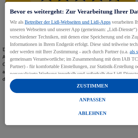
Bevor es weitergeht: Zur Verarbeitung Ihrer Da
Wir als
Betreiber der Lidl-Webseiten und Lidl-Apps
verarbeiten I
unseren Webseiten und unserer App (gemeinsam: „Lidl-Dienste“) 
verschiedener Techniken, mit denen eine Speicherung und ein Zug
Informationen in Ihrem Endgerät erfolgt. Diese sind teilweise te
Die Bewertungen von aktuellen und ehemaligen Mitarbeitern,
oder werden mit Ihrer Zustimmung - auch durch Partner (u.a.
als 
Azubis und externen Bewerbern haben uns zu einer Top
gemeinsam Verantwortliche; im Zusammenhang mit dem IAB TC
Company gemacht. Wir freuen uns über unseren guten Score
Partner) - für komfortable Einstellungen, zur Statistik-Erstellung o
auf dem Arbeitgeber-Bewertungsportal kununu.Hier geht's zu
personalisierte Werbung innerhalb und außerhalb der Lidl-Dienst
den Bewertungen
Datenverarbeitungen für personalisierte Werbung werden durchge
ZUSTIMMEN
Werbung auszusteuern und um Dritten die Ausspielung von Werb
Lidl-Dienste über die Ihnen und Ihren Haushaltsangehörigen zug
ANPASSEN
Endgeräte zu ermöglichen. Sofern Sie Teilnehmer des Lidl Plus-
werden für diese Zwecke auch Daten aus Ihrem Filial-Kaufverhalte
ABLEHNEN
Zudem werden einem der o.g. Partner Daten über Ihr Kaufverhalte
Diensten zur Verfügung gestellt, damit dieser als
eigenständig Ver
Erfolg von Werbekampagnen seiner Auftraggeber messen kann.