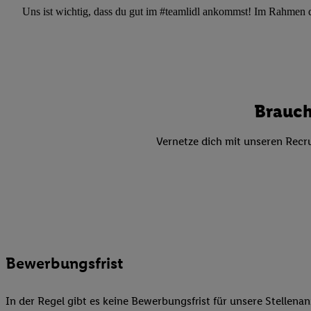
Datenschutzbestimmu
Uns ist wichtig, dass du gut im #teamlidl ankommst! Im Rahmen dei
Verwendungszwecke ode
und Funktionen im Ra
Gewährleistung der Si
Anzeige von Werbung u
Verknüpfung verschiede
Messung des Erfolgs 
Brauch
Technologie für digita
Vernetze dich mit unseren Recru
Verwendung genauer
oder Zugriff auf I
von Zielgruppen d
reduzierter Daten
zur Auswahl person
Liste der Partn
Bewerbungsfrist
In der Regel gibt es keine Bewerbungsfrist für unsere Stellenan