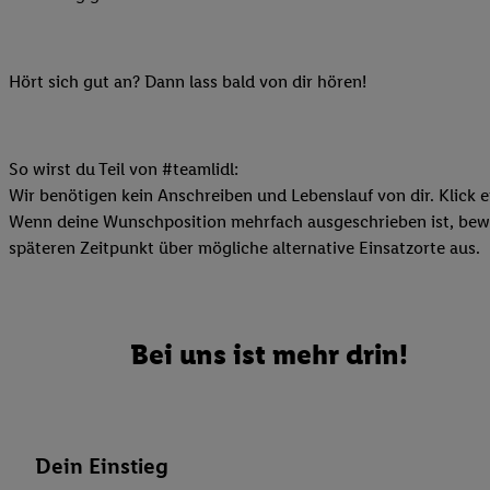
Ihnen personalisierte
auch Ihre in einen Ha
Zudem erlauben Sie u
Hört sich gut an? Dann lass bald von dir hören!
Technologie in den Lid
Sie verfügbar ist. Wenn
Adresse und einer Kun
So wirst du Teil von #teamlidl:
werden diese Kennung 
Wir benötigen kein Anschreiben und Lebenslauf von dir. Klick e
Lidl-Diensten zu erfas
Wenn deine Wunschposition mehrfach ausgeschrieben ist, bewir
werden, die von Dritte
späteren Zeitpunkt über mögliche alternative Einsatzorte aus.
können Ihre Einwilligu
Möglichkeit, Ihre Einw
(„consenthub“)
oder üb
Marketing“ am unteren 
Bei uns ist mehr drin!
finden Sie in den
Date
Durch einen Klick auf
Klick auf „Zustimmen“
sämtlicher genannten P
Dein Einstieg
Ihre Einwilligung jede