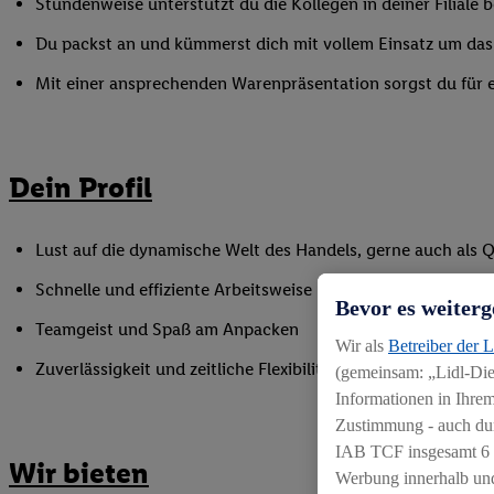
Stundenweise unterstützt du die Kollegen in deiner Filiale
Du packst an und kümmerst dich mit vollem Einsatz um das
Mit einer ansprechenden Warenpräsentation sorgst du für ei
Dein Profil
Lust auf die dynamische Welt des Handels, gerne auch als Q
Schnelle und effiziente Arbeitsweise
Bevor es weiterg
Teamgeist und Spaß am Anpacken
Wir als
Betreiber der 
Zuverlässigkeit und zeitliche Flexibilität zur punktuellen 
(gemeinsam: „Lidl-Dien
Informationen in Ihrem
Zustimmung - auch dur
IAB TCF insgesamt
6
Wir bieten
Werbung innerhalb und