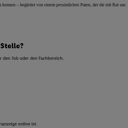
elne
ennen – begleitet von einem persönlichen Paten, der dir mit Rat und Ta
ig benannten Zwecke
g, Bereitstellung und
dlichen Quellen,
telter Informationen,
-basierten Utiq-
Stelle?
er den Job oder den Fachbereich.
 Speichern von
ngebote. Analyse
ellen. Verwendung
ung von Profilen
anzeige online ist.