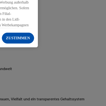
 Werbung außerhalb
ermöglichen. Sofern
 Filial-
 in den Lidl-
on Werbekampagnen
 anderen Diensten
ZUSTIMMEN
ng der Lidl-Dienste,
er Geschlecht -
g einschließlich dem
von Zielgruppen
erarbeitungen auch
landweit
on Angeboten sowie
ich in Ihr
ail-Adresse von uns
 um daraus eine
trauen, Vielfalt und ein transparentes Gehaltssystem
 sogleich
zu erkennen und