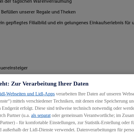
 bei der täglichen Warenverräumung
 Befüllen unserer Regale und Theken
n gepflegtes Filialbild und ein gelungenes Einkaufserlebnis für
uereinsteiger
eht: Zur Verarbeitung Ihrer Daten
Lidl-Webseiten und Lidl-Apps
verarbeiten Ihre Daten auf unseren Webs
Unterstützung v. a. in den Morgen- oder Abendstunden
ste“) mittels verschiedener Techniken, mit denen eine Speicherung und
 Endgerät erfolgt. Diese sind teilweise technisch notwendig oder werde
ch Partner (u.a.
als separat
oder gemeinsam Verantwortliche; im Zus
Partner) - für komfortable Einstellungen, zur Statistik-Erstellung oder fü
 außerhalb der Lidl-Dienste verwendet. Datenverarbeitungen für perso