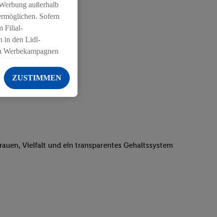
 Werbung außerhalb
ermöglichen. Sofern
 Filial-
 in den Lidl-
on Werbekampagnen
Fitnessanbietern deutschlandweit
 anderen Diensten
ZUSTIMMEN
ng der Lidl-Dienste,
er Geschlecht -
g einschließlich dem
von Zielgruppen
erarbeitungen auch
on Angeboten sowie
trauen, Vielfalt und ein transparentes Gehaltssystem
ich in Ihr
ail-Adresse von uns
 um daraus eine
 sogleich
zu erkennen und