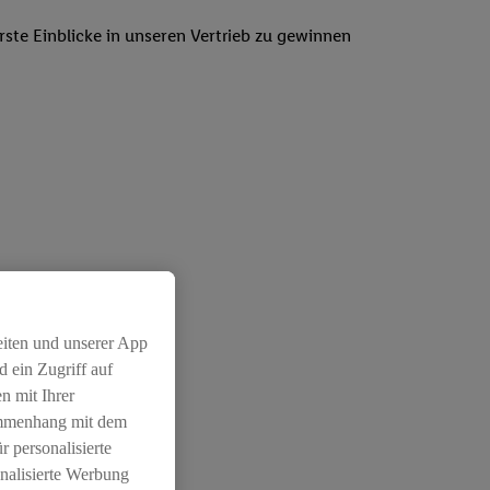
rste Einblicke in unseren Vertrieb zu gewinnen
eiten und unserer App
 ein Zugriff auf
n mit Ihrer
ammenhang mit dem
r personalisierte
nalisierte Werbung