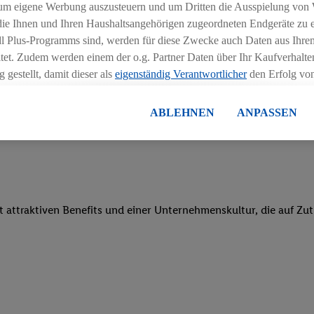
um eigene Werbung auszusteuern und um Dritten die Ausspielung von
 die Ihnen und Ihren Haushaltsangehörigen zugeordneten Endgeräte zu 
dl Plus-Programms sind, werden für diese Zwecke auch Daten aus Ihrem
nstieg nach dem Studium
tet. Zudem werden einem der o.g. Partner Daten über Ihr Kaufverhalten
 gestellt, damit dieser als
eigenständig Verantwortlicher
den Erfolg v
essen kann.
und exklusive Sonderkonditionen bei ausgewählten 
lisierter Werbung basiert auf der Generierung von auch mit Daten von
ABLEHNEN
ANPASSEN
en. Dies umfasst die Zusammenführung von Daten (z.B. über Ihre Nutzu
en Lidl-Diensten, Informationen aus Ihrem Kundenkonto - z.B. Alter od
andortdaten) auch über verschiedene Endgeräte und Lidl-Dienste hinwe
er dem Zugriff auf Informationen auf Ihren Endgeräten zur Erstellung 
en). Im Zusammenhang mit dem Ausspielen dieser Werbung erfolgen V
gsmessung der Werbung, zur Zielgruppenforschung, zur Entwicklung v
it attraktiven Benefits und einer Unternehmenskultur, die auf Zu
rung und Optimierung dieser Werbeausspielungen.
ustimmung dazu erteilen und danach ein Lidl Plus-Konto erstellen bzw. s
-Konto einloggen, kann darüber hinaus auch Ihre dort angegebene E-M
wortlichkeit mit einem der oben genannten Partner verwendet werden,
ng zu erstellen (die sogenannte EUID), die wir sodann ähnlich wie die
nung verwenden können, um Sie in von Dritten betriebenen Diensten 