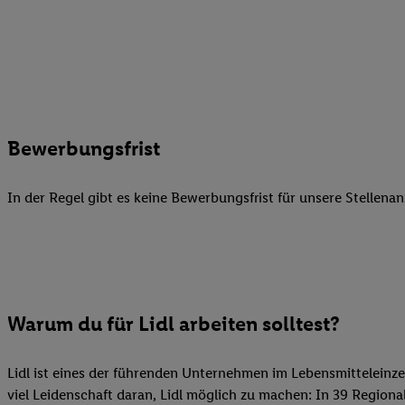
Datenschutzbestimmu
Verwendungszwecke ode
und Funktionen im Ra
Gewährleistung der Si
Anzeige von Werbung u
Verknüpfung verschiede
Messung des Erfolgs 
Bewerbungsfrist
Technologie für digita
Verwendung genauer
In der Regel gibt es keine Bewerbungsfrist für unsere Stellenan
oder Zugriff auf I
von Zielgruppen d
reduzierter Daten
zur Auswahl person
Liste der Partn
Warum du für Lidl arbeiten solltest?
Lidl ist eines der führenden Unternehmen im Lebensmitteleinze
viel Leidenschaft daran, Lidl möglich zu machen: In 39 Regiona