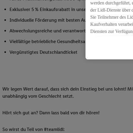
werden durchgeführt, 
Exklusiver 5 % Einkaufsrabatt in unseren Filialen
der Lidl-Dienste über
Sie Teilnehmer des Li
Individuelle Förderung mit besten Aussichten auf einen Ei
Kaufverhalten verarbei
Abwechslungsreiche und verantwortungsvolle Aufgaben
Diensten zur Verfügung
seiner Auftraggeber m
Vielfältige betriebliche Gesundheitsangebote 
Die Erstellung persona
Vergünstigtes Deutschlandticket
angereicherten Profil
Ihr Kaufverhalten in d
sowie Ihre genauen St
Speichern von und/ od
(sogenannten Segment
zur Leistungs-/ Erfol
Wir legen Wert darauf, dass sich dein Einstieg bei uns lohnt! M
zur technischen Siche
unabhängig vom Geschlecht setzt.
Sofern Sie hier Ihre Z
bestehendes Lidl Plus
Hört sich gut an? Dann lass bald von dir hören!
in gemeinsamer Verant
spezielle Online-Kennu
So wirst du Teil von #teamlidl:
beschriebene Utiq-Ken