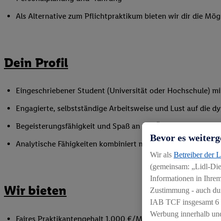
Als Alternative zum Pflichtpraktikum bieten wir dir die Mög
Dein Profil
Eingeschriebener Student (Universität oder Hochschule) mi
Engagierte, selbstständige Arbeitsweise und Lust auf die 
Begeisterungsfähigkeit und Spaß an der Übernahme von V
Bevor es weiterg
Analytische Fähigkeiten kombiniert mit Kommunikationsstä
Wir als
Betreiber der 
(gemeinsam: „Lidl-Dien
Informationen in Ihrem
Wir bieten
Zustimmung - auch dur
IAB TCF insgesamt
6
Werbung innerhalb und
Faires Praktikantengehalt 1.000 €/Monat (beim Pflichtprak