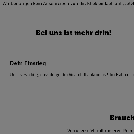
Wir benötigen kein Anschreiben von dir. Klick einfach auf „Jetz
Ihnen personalisierte
auch Ihre in einen Ha
Zudem erlauben Sie u
Technologie in den Lid
Bei uns ist mehr drin!
Sie verfügbar ist. Wenn
Adresse und einer Kun
werden diese Kennung 
Lidl-Diensten zu erfas
Dein Einstieg
werden, die von Dritte
können Ihre Einwilligu
Uns ist wichtig, dass du gut im #teamlidl ankommst! Im Rahmen dei
Möglichkeit, Ihre Einw
(„consenthub“)
oder üb
Marketing“ am unteren 
finden Sie in den
Date
Durch einen Klick auf
Klick auf „Zustimmen“
Brauch
sämtlicher genannten P
Ihre Einwilligung jede
Vernetze dich mit unseren Recru