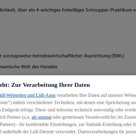
lichkeit, über ein 4-wöchiges freiwilliges Schnupper-Praktikum e
t vorzugsweise betriebswirtschaftlicher Ausrichtung (BWL)
dynamische Welt des Handels
erantwortung
eht: Zur Verarbeitung Ihrer Daten
rke und Teamplayerqualitäten
Lidl-Webseiten und Lidl-Apps
verarbeiten Ihre Daten auf unseren Webs
ste“) mittels verschiedener Techniken, mit denen eine Speicherung und
 Endgerät erfolgt. Diese sind teilweise technisch notwendig oder werde
ch Partner (u.a.
als separat
oder gemeinsam Verantwortliche; im Zus
Partner) - für komfortable Einstellungen, zur Statistik-Erstellung oder fü
 außerhalb der Lidl-Dienste verwendet. Datenverarbeitungen für perso
tikum)