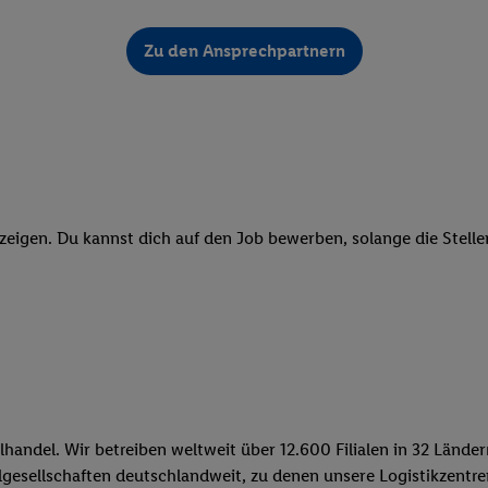
ngen
.
Die Impressen finden Sie hier.
Unter „Anpassen“ können Sie einz
r Partner zulassen; das gilt auch für die nachfolgend schlagwortart
Zu den Ansprechpartnern
hmen des Einsatzes des IAB TCF für Werbung und Erfolgsmessung:
cherheit, Verhinderung und Aufdeckung von Betrug und Fehlerbehebun
nd Inhalten, Abgleichung und Kombination von Daten aus unterschie
ner Endgeräte, Identifikation von Geräten anhand automatisch übermit
von Werbekampagnen durch TTD und Nutzung der Telekommunikations
les Marketing, sowie:
 Standortdaten. Erstellung von Profilen für personalisierte Werbung.
zeigen. Du kannst dich auf den Job bewerben, solange die Stellen
nformationen auf einem Endgerät. Entwicklung und Verbesserung der A
urch Statistiken oder Kombinationen von Daten aus verschiedenen Qu
 zur Auswahl von Werbeanzeigen. Messung der Werbeleistung. Verwend
alisierter Werbung.
er (Lieferanten)
lhandel. Wir betreiben weltweit über 12.600 Filialen in 32 Länd
lgesellschaften deutschlandweit, zu denen unsere Logistikzentre