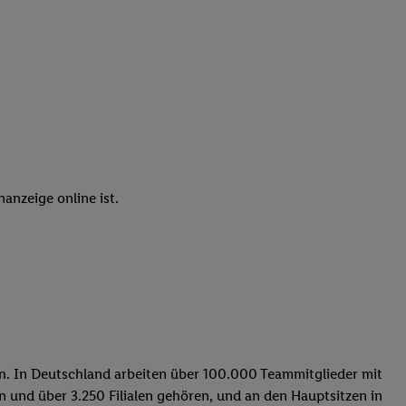
elne
ig benannten Zwecke
g, Bereitstellung und
dlichen Quellen,
telter Informationen,
-basierten Utiq-
 Speichern von
anzeige online ist.
ngebote. Analyse
ellen. Verwendung
ung von Profilen
ern. In Deutschland arbeiten über 100.000 Teammitglieder mit
n und über 3.250 Filialen gehören, und an den Hauptsitzen in