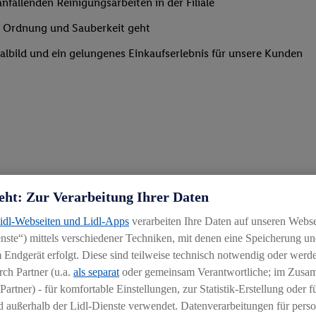
nfallenden Reinigungsarbeiten in der Filiale
um Ordnung und Sauberkeit geht
lialbild und ein gelungenes Einkaufserlebnis für unsere Kunden
eht: Zur Verarbeitung Ihrer Daten
Lidl-Webseiten und Lidl-Apps
verarbeiten Ihre Daten auf unseren Webs
ste“) mittels verschiedener Techniken, mit denen eine Speicherung und
 Endgerät erfolgt. Diese sind teilweise technisch notwendig oder werde
ch Partner (u.a.
als separat
oder gemeinsam Verantwortliche; im Zus
Partner) - für komfortable Einstellungen, zur Statistik-Erstellung oder fü
 außerhalb der Lidl-Dienste verwendet. Datenverarbeitungen für perso