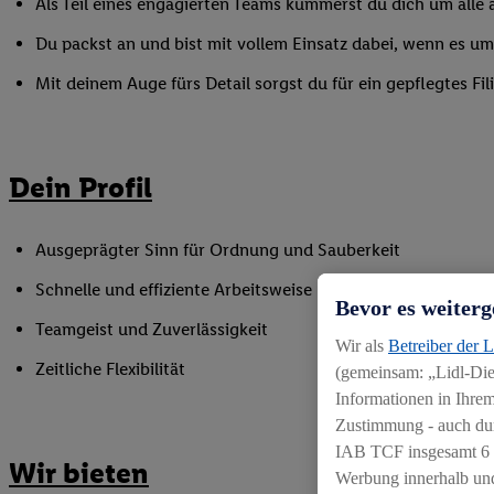
Als Teil eines engagierten Teams kümmerst du dich um alle a
Du packst an und bist mit vollem Einsatz dabei, wenn es 
Mit deinem Auge fürs Detail sorgst du für ein gepflegtes Fi
Dein Profil
Ausgeprägter Sinn für Ordnung und Sauberkeit
Schnelle und effiziente Arbeitsweise
Bevor es weiterg
Teamgeist und Zuverlässigkeit
Wir als
Betreiber der 
Zeitliche Flexibilität
(gemeinsam: „Lidl-Dien
Informationen in Ihrem
Zustimmung - auch dur
IAB TCF insgesamt
6
Wir bieten
Werbung innerhalb und