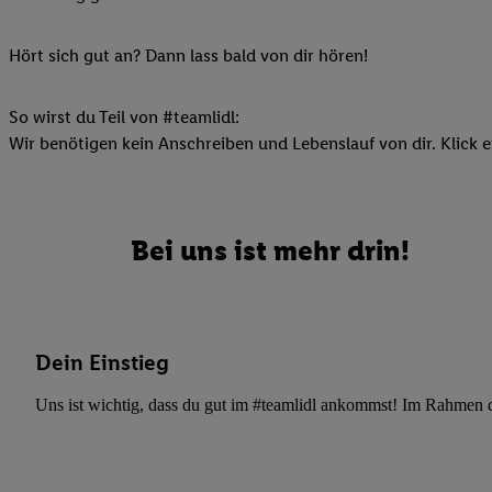
Ihnen personalisierte
auch Ihre in einen Ha
Hört sich gut an? Dann lass bald von dir hören!
Zudem erlauben Sie u
Technologie in den Lid
So wirst du Teil von #teamlidl:
Sie verfügbar ist. Wenn
Wir benötigen kein Anschreiben und Lebenslauf von dir. Klick e
Adresse und einer Kun
werden diese Kennung 
Lidl-Diensten zu erfas
werden, die von Dritte
Bei uns ist mehr drin!
können Ihre Einwilligu
Möglichkeit, Ihre Einw
(„consenthub“)
oder üb
Marketing“ am unteren 
Dein Einstieg
finden Sie in den
Date
Durch einen Klick auf
Uns ist wichtig, dass du gut im #teamlidl ankommst! Im Rahmen dei
Klick auf „Zustimmen“
sämtlicher genannten P
Ihre Einwilligung jede