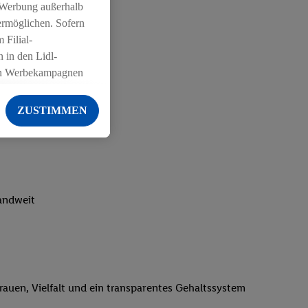
 Werbung außerhalb
ermöglichen. Sofern
 Filial-
 in den Lidl-
on Werbekampagnen
 anderen Diensten
ZUSTIMMEN
ng der Lidl-Dienste,
er Geschlecht -
g einschließlich dem
von Zielgruppen
erarbeitungen auch
landweit
on Angeboten sowie
ich in Ihr
ail-Adresse von uns
 um daraus eine
trauen, Vielfalt und ein transparentes Gehaltssystem
 sogleich
zu erkennen und