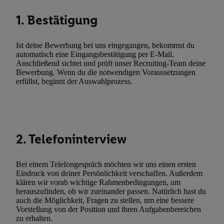
Netzbetreiber weiter, der anhand der IP-Adresse und einer Kund
1. Bestätigung
wie z.B. Ihrer Mobilfunknummer, eine Kennung für Utiq erstellt.
Kennung verwenden, um Sie wiederzuerkennen und Erkenntnisse
Nutzungsverhalten in den Lidl-Diensten zu erfassen. Insbesonder
Ist deine Bewerbung bei uns eingegangen, bekommst du
automatisch eine Eingangsbestätigung per E-Mail.
mittels dieser Technologie auch auf Diensten wiedererkannt werd
Anschließend sichtet und prüft unser Recruiting-Team deine
Dritten betrieben werden, damit wir Ihnen dort personalisierte W
Bewerbung. Wenn du die notwendigen Voraussetzungen
können. Sie können Ihre Einwilligung speziell zur Nutzung der U
erfüllst, beginnt der Auswahlprozess.
zusätzlich zur weiter unten erläuterten Möglichkeit, Ihre Einwilli
widerrufen - jederzeit auch über
das Datenschutzportal von Utiq
(„consenthub“)
oder über „Anpassen“/„Nutzung der Telekommunik
Utiq-Technologie für digitales Marketing“ am unteren Ende diese
2. Telefoninterview
(nur für die Lidl-Dienste) widerrufen. Weitere Informationen finde
den
Datenschutzbestimmungen von Utiq
.
Durch einen Klick auf „Ablehnen“ können Sie nur den Einsatz n
Bei einem Telefongespräch möchten wir uns einen ersten
Eindruck von deiner Persönlichkeit verschaffen. Außerdem
Techniken zulassen. Durch einen Klick auf „Zustimmen“ stimmen 
klären wir vorab wichtige Rahmenbedingungen, um
Verarbeitungen zu sämtlichen vorgenannten Zwecken unter Einbi
herauszufinden, ob wir zueinander passen. Natürlich hast du
genannten Partner zu. Weitere Informationen, auch zur Speicherd
auch die Möglichkeit, Fragen zu stellen, um eine bessere
Vorstellung von der Position und ihren Aufgabenbereichen
und zu Ihrem Recht, Ihre Einwilligung jederzeit mit Wirkung für 
zu erhalten.
widerrufen, finden Sie in unseren
Datenschutzbestimmungen
.
Die