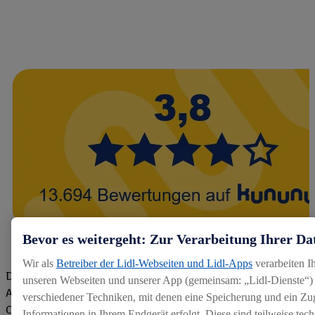
Bevor es weitergeht: Zur Verarbeitung Ihrer Da
Wir als
Betreiber der Lidl-Webseiten und Lidl-Apps
verarbeiten I
Die Bewertungen von aktuellen und ehemaligen Mitarbeitern,
unseren Webseiten und unserer App (gemeinsam: „Lidl-Dienste“) 
Azubis und externen Bewerbern haben uns zu einer Top
verschiedener Techniken, mit denen eine Speicherung und ein Zug
Company gemacht. Wir freuen uns über unseren guten Score
Informationen in Ihrem Endgerät erfolgt. Diese sind teilweise te