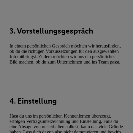
Sie hier.
Unter „Anpassen“ können Sie einzelne Verwendungszwe
zulassen; das gilt auch für die nachfolgend schlagwortartig bena
Funktionen im Rahmen des Einsatzes des IAB TCF für Werbung
Erfolgsmessung:
3. Vorstellungsgespräch
Gewährleistung der Sicherheit, Verhinderung und Aufdeckung v
Fehlerbehebung, Bereitstellung und Anzeige von Werbung und In
In einem persönlichen Gespräch möchten wir herausfinden,
Abgleichung und Kombination von Daten aus unterschiedlichen 
ob du die richtigen Voraussetzungen für den ausgewählten
Verknüpfung verschiedener Endgeräte, Identifikation von Geräte
Job mitbringst. Zudem möchten wir uns ein persönliches
Bild machen, ob du zum Unternehmen und ins Team passt.
automatisch übermittelter Informationen, Messung des Erfolgs vo
Werbekampagnen durch TTD und Nutzung der Telekommunikatio
Utiq-Technologie für digitales Marketing, sowie:
Verwendung genauer Standortdaten. Erstellung von Profilen für 
Werbung. Speichern von oder Zugriff auf Informationen auf ei
4. Einstellung
Entwicklung und Verbesserung der Angebote. Analyse von Zie
Statistiken oder Kombinationen von Daten aus verschiedenen Q
Hast du uns im persönlichen Kennenlernen überzeugt,
Verwendung reduzierter Daten zur Auswahl von Werbeanzeige
erfolgen Vertragsunterzeichnung und Einstellung. Falls du
Werbeleistung. Verwendung von Profilen zur Auswahl personali
eine Absage von uns erhalten solltest, kann das viele Gründe
Werbung.
haben. Lass dich davon also nicht demotivieren und bewirb