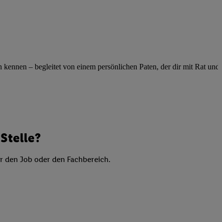
elne
ig benannten Zwecke
g, Bereitstellung und
dlichen Quellen,
telter Informationen,
ennen – begleitet von einem persönlichen Paten, der dir mit Rat und Ta
-basierten Utiq-
 Speichern von
ngebote. Analyse
ellen. Verwendung
Stelle?
ung von Profilen
er den Job oder den Fachbereich.