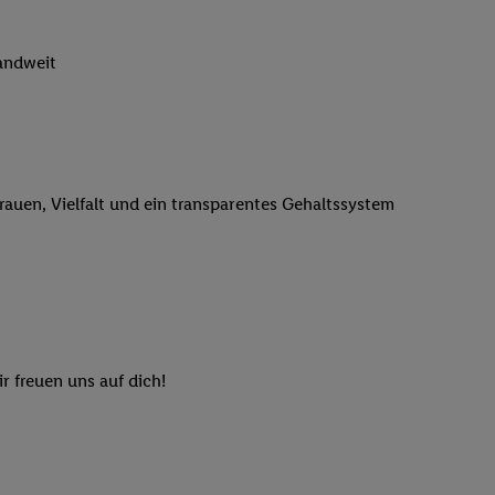
n genannten Partner
 verarbeitet.
landweit
er
, die Utiq-
b die Technologie für
er, der anhand der IP-
Utiq erstellt. Wir
ungsverhalten in den
trauen, Vielfalt und ein transparentes Gehaltssystem
sten wiedererkannt
pielen können. Sie
ten erläuterten
rtal von Utiq
logie für digitales
re Informationen
r freuen uns auf dich!
sen. Durch einen
en unter Einbindung
nd zu Ihrem Recht,