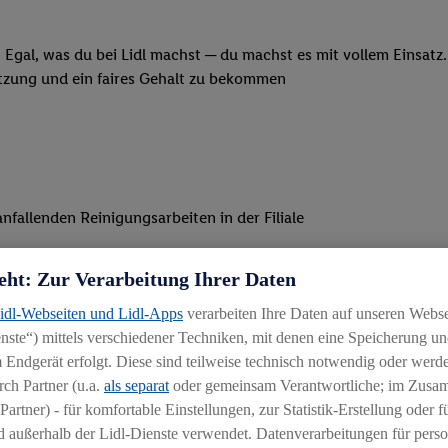
 Egal, was du bei Lidl machst ─ du machst es mit vollem Einsatz
ätzung und ein faires Gehalt zu bekommen
nfallenden Reinigungsarbeiten in der Filiale
um Ordnung und Sauberkeit geht
eht: Zur Verarbeitung Ihrer Daten
lialbild und ein gelungenes Einkaufserlebnis für unsere Kunden
Lidl-Webseiten und Lidl-Apps
verarbeiten Ihre Daten auf unseren Webs
ste“) mittels verschiedener Techniken, mit denen eine Speicherung und
 Endgerät erfolgt. Diese sind teilweise technisch notwendig oder werde
ch Partner (u.a.
als separat
oder gemeinsam Verantwortliche; im Zus
Partner) - für komfortable Einstellungen, zur Statistik-Erstellung oder fü
 außerhalb der Lidl-Dienste verwendet. Datenverarbeitungen für perso