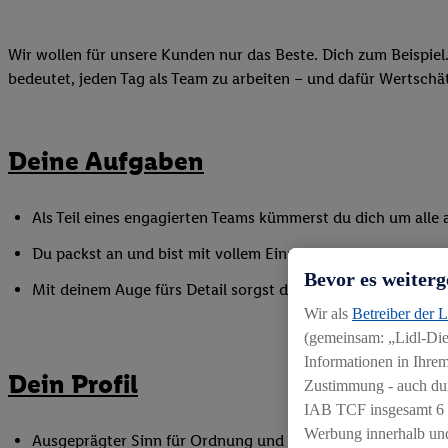
Wir wollen für unsere Kunden nur das Beste. Dich zum Beispiel.
bedeutet, jeden Tag als Team zu arbeiten – und dafür Wertsch
Deine Aufgaben
Als Teil eines engagierten Teams kümmerst du dich um alle a
Du packst an und bist mit vollem Einsatz dabei, wenn es 
Bevor es weiterg
Mit deinem Auge fürs Detail sorgst du für ein gepflegtes Fi
Wir als
Betreiber der 
(gemeinsam: „Lidl-Dien
Informationen in Ihrem
Dein Profil
Zustimmung - auch dur
IAB TCF insgesamt
6
Werbung innerhalb und
Ausgeprägter Sinn für Ordnung und Sauberkeit