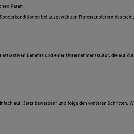
 Werbung auszuspielen. Hierzu wird von uns und einem der anderen obe
ichen Paten
shwert umgewandelte E-Mail-Adresse in gemeinsamer Verantwortlichkeit
e Sonderkonditionen bei ausgewählten Fitnessanbietern deutsch
ns, der Utiq SA/NV („Utiq“) und Ihrem
Telekommunikationsnetzbetreib
l-Diensten einzusetzen. Utiq prüft zunächst anhand Ihrer IP-Adresse, o
 das der Fall ist, gibt Utiq Ihre IP-Adresse an Ihren Netzbetreiber weit
denkonto-Referenz, wie z.B. Ihrer Mobilfunknummer, eine Kennung für 
verwenden, um Sie wiederzuerkennen und Erkenntnisse über Ihr Nutz
it attraktiven Benefits und einer Unternehmenskultur, die auf Zu
sen. Insbesondere können Sie mittels dieser Technologie auch auf Dien
n betrieben werden, damit wir Ihnen dort personalisierte Werbung auss
ng speziell zur Nutzung der Utiq-Technologie - zusätzlich zur weiter un
illigung generell zu widerrufen - jederzeit auch über
das Datenschutzpo
er „Anpassen“/„Nutzung der Telekommunikations-basierten Utiq-Techno
Ende dieser Einwilligung (nur für die Lidl-Dienste) widerrufen. Weite
nschutzbestimmungen von Utiq
.
infach auf „Jetzt bewerben“ und folge den weiteren Schritten. Wi
 „Ablehnen“ können Sie nur den Einsatz notwendiger Techniken zulas
 stimmen Sie allen Verarbeitungen zu sämtlichen vorgenannten Zweck
artner zu. Weitere Informationen, auch zur Speicherdauer der Daten u
rzeit mit Wirkung für die Zukunft zu widerrufen, finden Sie in unseren