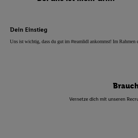
Datenschutzbestimmu
Verwendungszwecke ode
und Funktionen im Ra
Gewährleistung der Si
Dein Einstieg
Anzeige von Werbung u
Verknüpfung verschiede
Uns ist wichtig, dass du gut im #teamlidl ankommst! Im Rahmen dei
Messung des Erfolgs 
Technologie für digita
Verwendung genauer
oder Zugriff auf I
von Zielgruppen d
Brauch
reduzierter Daten
zur Auswahl person
Vernetze dich mit unseren Recru
Liste der Partn