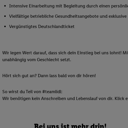
Ihnen personalisierte
Intensive Einarbeitung mit Begleitung durch einen persönl
auch Ihre in einen Ha
Vielfältige betriebliche Gesundheitsangebote und exklusiv
Zudem erlauben Sie u
Technologie in den Lid
Vergünstigtes Deutschlandticket
Sie verfügbar ist. Wenn
Adresse und einer Kun
werden diese Kennung 
Wir legen Wert darauf, dass sich dein Einstieg bei uns lohnt! M
Lidl-Diensten zu erfas
unabhängig vom Geschlecht setzt.
werden, die von Dritte
können Ihre Einwilligu
Möglichkeit, Ihre Einw
Hört sich gut an? Dann lass bald von dir hören!
(„consenthub“)
oder üb
Marketing“ am unteren 
So wirst du Teil von #teamlidl:
finden Sie in den
Date
Wir benötigen kein Anschreiben und Lebenslauf von dir. Klick e
Durch einen Klick auf
Klick auf „Zustimmen“
sämtlicher genannten P
Ihre Einwilligung jede
Bei uns ist mehr drin!