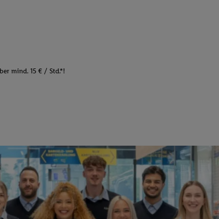
er mind. 15 € / Std.*!