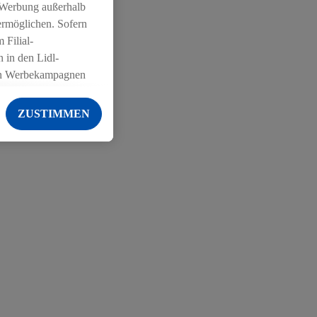
 Werbung außerhalb
ermöglichen. Sofern
 Filial-
 in den Lidl-
on Werbekampagnen
 anderen Diensten
ZUSTIMMEN
ng der Lidl-Dienste,
er Geschlecht -
g einschließlich dem
von Zielgruppen
erarbeitungen auch
on Angeboten sowie
ich in Ihr
ail-Adresse von uns
 um daraus eine
 sogleich
zu erkennen und