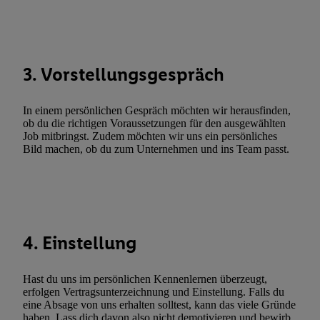
Sie hier.
Unter „Anpassen“ können Sie einzelne Verwendungszwe
zulassen; das gilt auch für die nachfolgend schlagwortartig bena
Funktionen im Rahmen des Einsatzes des IAB TCF für Werbung
Erfolgsmessung:
3. Vorstellungsgespräch
Gewährleistung der Sicherheit, Verhinderung und Aufdeckung v
Fehlerbehebung, Bereitstellung und Anzeige von Werbung und In
In einem persönlichen Gespräch möchten wir herausfinden,
Abgleichung und Kombination von Daten aus unterschiedlichen 
ob du die richtigen Voraussetzungen für den ausgewählten
Verknüpfung verschiedener Endgeräte, Identifikation von Geräte
Job mitbringst. Zudem möchten wir uns ein persönliches
Bild machen, ob du zum Unternehmen und ins Team passt.
automatisch übermittelter Informationen, Messung des Erfolgs vo
Werbekampagnen durch TTD und Nutzung der Telekommunikatio
Utiq-Technologie für digitales Marketing, sowie:
Verwendung genauer Standortdaten. Erstellung von Profilen für 
Werbung. Speichern von oder Zugriff auf Informationen auf ei
4. Einstellung
Entwicklung und Verbesserung der Angebote. Analyse von Zie
Statistiken oder Kombinationen von Daten aus verschiedenen Q
Hast du uns im persönlichen Kennenlernen überzeugt,
Verwendung reduzierter Daten zur Auswahl von Werbeanzeige
erfolgen Vertragsunterzeichnung und Einstellung. Falls du
Werbeleistung. Verwendung von Profilen zur Auswahl personali
eine Absage von uns erhalten solltest, kann das viele Gründe
Werbung.
haben. Lass dich davon also nicht demotivieren und bewirb