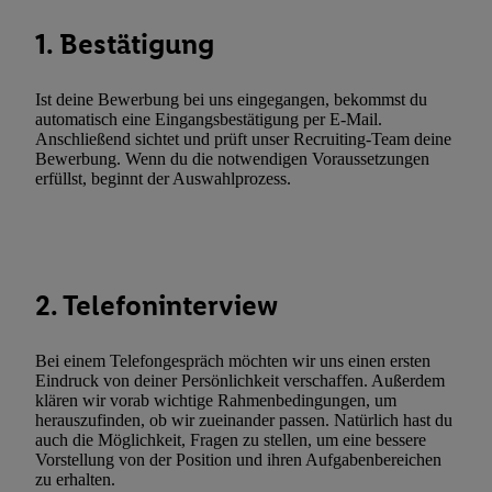
Netzbetreiber weiter, der anhand der IP-Adresse und einer Kund
1. Bestätigung
wie z.B. Ihrer Mobilfunknummer, eine Kennung für Utiq erstellt.
Kennung verwenden, um Sie wiederzuerkennen und Erkenntnisse
Nutzungsverhalten in den Lidl-Diensten zu erfassen. Insbesonder
Ist deine Bewerbung bei uns eingegangen, bekommst du
automatisch eine Eingangsbestätigung per E-Mail.
mittels dieser Technologie auch auf Diensten wiedererkannt werd
Anschließend sichtet und prüft unser Recruiting-Team deine
Dritten betrieben werden, damit wir Ihnen dort personalisierte W
Bewerbung. Wenn du die notwendigen Voraussetzungen
können. Sie können Ihre Einwilligung speziell zur Nutzung der U
erfüllst, beginnt der Auswahlprozess.
zusätzlich zur weiter unten erläuterten Möglichkeit, Ihre Einwilli
widerrufen - jederzeit auch über
das Datenschutzportal von Utiq
(„consenthub“)
oder über „Anpassen“/„Nutzung der Telekommunik
Utiq-Technologie für digitales Marketing“ am unteren Ende diese
2. Telefoninterview
(nur für die Lidl-Dienste) widerrufen. Weitere Informationen finde
den
Datenschutzbestimmungen von Utiq
.
Durch einen Klick auf „Ablehnen“ können Sie nur den Einsatz n
Bei einem Telefongespräch möchten wir uns einen ersten
Eindruck von deiner Persönlichkeit verschaffen. Außerdem
Techniken zulassen. Durch einen Klick auf „Zustimmen“ stimmen 
klären wir vorab wichtige Rahmenbedingungen, um
Verarbeitungen zu sämtlichen vorgenannten Zwecken unter Einbi
herauszufinden, ob wir zueinander passen. Natürlich hast du
genannten Partner zu. Weitere Informationen, auch zur Speicherd
auch die Möglichkeit, Fragen zu stellen, um eine bessere
Vorstellung von der Position und ihren Aufgabenbereichen
und zu Ihrem Recht, Ihre Einwilligung jederzeit mit Wirkung für 
zu erhalten.
widerrufen, finden Sie in unseren
Datenschutzbestimmungen
.
Die