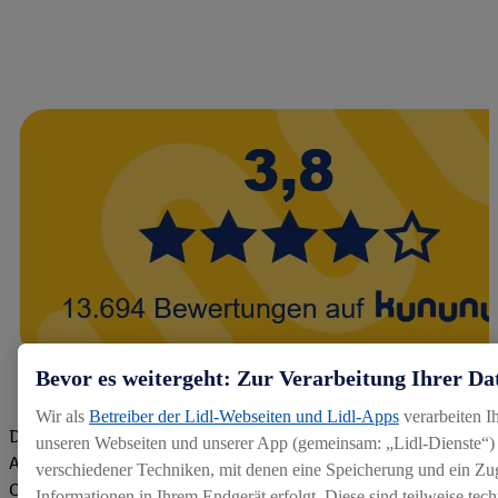
Bevor es weitergeht: Zur Verarbeitung Ihrer Da
Wir als
Betreiber der Lidl-Webseiten und Lidl-Apps
verarbeiten I
Die Bewertungen von aktuellen und ehemaligen Mitarbeitern,
unseren Webseiten und unserer App (gemeinsam: „Lidl-Dienste“) 
Azubis und externen Bewerbern haben uns zu einer Top
verschiedener Techniken, mit denen eine Speicherung und ein Zug
Company gemacht. Wir freuen uns über unseren guten Score
Informationen in Ihrem Endgerät erfolgt. Diese sind teilweise te