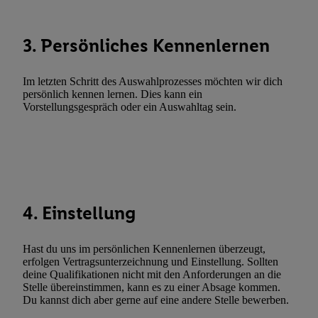
zulassen; das gilt auch für die nachfolgend schlagwortartig bena
Funktionen im Rahmen des Einsatzes des IAB TCF für Werbung
3. Persönliches Kennenlernen
Erfolgsmessung:
Gewährleistung der Sicherheit, Verhinderung und Aufdeckung v
Im letzten Schritt des Auswahlprozesses möchten wir dich
Fehlerbehebung, Bereitstellung und Anzeige von Werbung und In
persönlich kennen lernen. Dies kann ein
Abgleichung und Kombination von Daten aus unterschiedlichen 
Vorstellungsgespräch oder ein Auswahltag sein.
Verknüpfung verschiedener Endgeräte, Identifikation von Geräte
automatisch übermittelter Informationen, Messung des Erfolgs vo
Werbekampagnen durch TTD und Nutzung der Telekommunikatio
Utiq-Technologie für digitales Marketing, sowie:
Verwendung genauer Standortdaten. Erstellung von Profilen für 
4. Einstellung
Werbung. Speichern von oder Zugriff auf Informationen auf ei
Entwicklung und Verbesserung der Angebote. Analyse von Zie
Statistiken oder Kombinationen von Daten aus verschiedenen Q
Hast du uns im persönlichen Kennenlernen überzeugt,
Verwendung reduzierter Daten zur Auswahl von Werbeanzeige
erfolgen Vertragsunterzeichnung und Einstellung. Sollten
deine Qualifikationen nicht mit den Anforderungen an die
Werbeleistung. Verwendung von Profilen zur Auswahl personali
Stelle übereinstimmen, kann es zu einer Absage kommen.
Werbung.
Du kannst dich aber gerne auf eine andere Stelle bewerben.