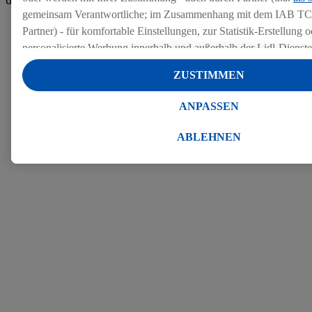
den Bewertungen
gemeinsam Verantwortliche; im Zusammenhang mit dem IAB TC
Partner) - für komfortable Einstellungen, zur Statistik-Erstellung o
personalisierte Werbung innerhalb und außerhalb der Lidl-Dienst
Datenverarbeitungen für personalisierte Werbung werden durchge
ZUSTIMMEN
Werbung auszusteuern und um Dritten die Ausspielung von Werb
Lidl-Dienste über die Ihnen und Ihren Haushaltsangehörigen zug
ANPASSEN
Endgeräte zu ermöglichen. Sofern Sie Teilnehmer des Lidl Plus-
werden für diese Zwecke auch Daten aus Ihrem Filial-Kaufverhalte
ABLEHNEN
Zudem werden einem der o.g. Partner Daten über Ihr Kaufverhalte
Diensten zur Verfügung gestellt, damit dieser als
eigenständig Ver
Erfolg von Werbekampagnen seiner Auftraggeber messen kann.
Die Erstellung personalisierter Werbung basiert auf der Generier
Daten von anderen Diensten angereicherten Profilen. Dies umfasst
Zusammenführung von Daten (z.B. über Ihre Nutzung der Lidl-Di
Kaufverhalten in den Lidl-Diensten, Informationen aus Ihrem Ku
Alter oder Geschlecht - sowie Ihre genauen Standortdaten) auch 
Endgeräte und Lidl-Dienste hinweg einschließlich dem Speichern
dem Zugriff auf Informationen auf Ihren Endgeräten zur Erstellu