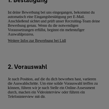
1. Bestätigung
wie z.B. Ihrer Mobilfunknummer, eine Kennung für Utiq erstellt.
Kennung verwenden, um Sie wiederzuerkennen und Erkenntnisse
Ist deine Bewerbung bei uns eingegangen, bekommst du
Nutzungsverhalten in den Lidl-Diensten zu erfassen. Insbesonder
automatisch eine Eingangsbestätigung per E-Mail.
mittels dieser Technologie auch auf Diensten wiedererkannt werd
Anschließend sichtet und prüft unser Recruiting-Team deine
Bewerbung genau. Wenn du die notwendigen
Dritten betrieben werden, damit wir Ihnen dort personalisierte W
Voraussetzungen erfüllst, beginnt ein mehrstufiger
können. Sie können Ihre Einwilligung speziell zur Nutzung der U
Auswahlprozess.
zusätzlich zur weiter unten erläuterten Möglichkeit, Ihre Einwilli
Weitere Infos zur Bewerbung bei Lidl
widerrufen - jederzeit auch über
das Datenschutzportal von Utiq
(„consenthub“)
oder über „Anpassen“/„Nutzung der Telekommunik
Utiq-Technologie für digitales Marketing“ am unteren Ende diese
(nur für die Lidl-Dienste) widerrufen. Weitere Informationen finde
2. Vorauswahl
den
Datenschutzbestimmungen von Utiq
.
Durch einen Klick auf „Ablehnen“ können Sie nur den Einsatz n
Techniken zulassen. Durch einen Klick auf „Zustimmen“ stimmen 
Je nach Position, auf die du dich beworben hast, variieren
die Auswahlschritte. Um eine solide Vorauswahl treffen zu
Verarbeitungen zu sämtlichen vorgenannten Zwecken unter Einbi
können, führen wir je nach Stelle ein Online-Assessment
genannten Partner zu. Weitere Informationen, auch zur Speicherd
durch, machen ein Videointerview oder führen ein
und zu Ihrem Recht, Ihre Einwilligung jederzeit mit Wirkung für 
Telefoninterview mit dir.
widerrufen, finden Sie in unseren
Datenschutzbestimmungen
.
Die
Sie hier.
Unter „Anpassen“ können Sie einzelne Verwendungszwe