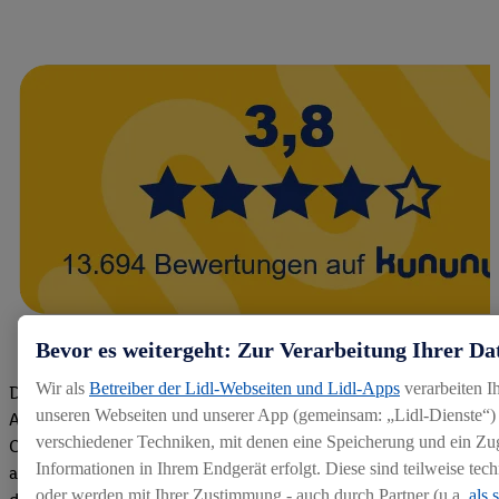
Bevor es weitergeht: Zur Verarbeitung Ihrer Da
Wir als
Betreiber der Lidl-Webseiten und Lidl-Apps
verarbeiten I
Die Bewertungen von aktuellen und ehemaligen Mitarbeitern,
unseren Webseiten und unserer App (gemeinsam: „Lidl-Dienste“) 
Azubis und externen Bewerbern haben uns zu einer Top
verschiedener Techniken, mit denen eine Speicherung und ein Zug
Company gemacht. Wir freuen uns über unseren guten Score
Informationen in Ihrem Endgerät erfolgt. Diese sind teilweise te
auf dem Arbeitgeber-Bewertungsportal kununu.Hier geht's zu
oder werden mit Ihrer Zustimmung - auch durch Partner (u.a.
als 