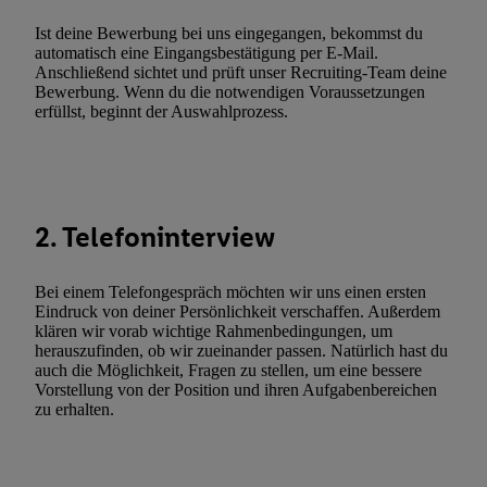
Kennung verwenden, um Sie wiederzuerkennen und Erkenntnisse
Ist deine Bewerbung bei uns eingegangen, bekommst du
Nutzungsverhalten in den Lidl-Diensten zu erfassen. Insbesonder
automatisch eine Eingangsbestätigung per E-Mail.
Anschließend sichtet und prüft unser Recruiting-Team deine
mittels dieser Technologie auch auf Diensten wiedererkannt werd
Bewerbung. Wenn du die notwendigen Voraussetzungen
Dritten betrieben werden, damit wir Ihnen dort personalisierte W
erfüllst, beginnt der Auswahlprozess.
können. Sie können Ihre Einwilligung speziell zur Nutzung der U
zusätzlich zur weiter unten erläuterten Möglichkeit, Ihre Einwilli
widerrufen - jederzeit auch über
das Datenschutzportal von Utiq
(„consenthub“)
oder über „Anpassen“/„Nutzung der Telekommunik
2. Telefoninterview
Utiq-Technologie für digitales Marketing“ am unteren Ende diese
(nur für die Lidl-Dienste) widerrufen. Weitere Informationen finde
den
Datenschutzbestimmungen von Utiq
.
Bei einem Telefongespräch möchten wir uns einen ersten
Durch einen Klick auf „Ablehnen“ können Sie nur den Einsatz n
Eindruck von deiner Persönlichkeit verschaffen. Außerdem
klären wir vorab wichtige Rahmenbedingungen, um
Techniken zulassen. Durch einen Klick auf „Zustimmen“ stimmen 
herauszufinden, ob wir zueinander passen. Natürlich hast du
Verarbeitungen zu sämtlichen vorgenannten Zwecken unter Einbi
auch die Möglichkeit, Fragen zu stellen, um eine bessere
genannten Partner zu. Weitere Informationen, auch zur Speicherd
Vorstellung von der Position und ihren Aufgabenbereichen
zu erhalten.
und zu Ihrem Recht, Ihre Einwilligung jederzeit mit Wirkung für 
widerrufen, finden Sie in unseren
Datenschutzbestimmungen
.
Die
Sie hier.
Unter „Anpassen“ können Sie einzelne Verwendungszwe