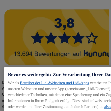
Bevor es weitergeht: Zur Verarbeitung Ihrer Da
Die Bewertungen von aktuellen und ehemaligen Mitarbeitern,
Wir als
Betreiber der Lidl-Webseiten und Lidl-Apps
verarbeiten I
Azubis und externen Bewerbern haben uns zu einer Top
unseren Webseiten und unserer App (gemeinsam: „Lidl-Dienste“) 
Company gemacht. Wir freuen uns über unseren guten Score
verschiedener Techniken, mit denen eine Speicherung und ein Zug
auf dem Arbeitgeber-Bewertungsportal kununu.Hier geht's zu
Informationen in Ihrem Endgerät erfolgt. Diese sind teilweise te
den Bewertungen
oder werden mit Ihrer Zustimmung - auch durch Partner (u.a.
als 