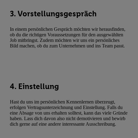
zulassen; das gilt auch für die nachfolgend schlagwortartig bena
Funktionen im Rahmen des Einsatzes des IAB TCF für Werbung
3. Vorstellungsgespräch
Erfolgsmessung:
Gewährleistung der Sicherheit, Verhinderung und Aufdeckung v
In einem persönlichen Gespräch möchten wir herausfinden,
Fehlerbehebung, Bereitstellung und Anzeige von Werbung und In
ob du die richtigen Voraussetzungen für den ausgewählten
Abgleichung und Kombination von Daten aus unterschiedlichen 
Job mitbringst. Zudem möchten wir uns ein persönliches
Bild machen, ob du zum Unternehmen und ins Team passt.
Verknüpfung verschiedener Endgeräte, Identifikation von Geräte
automatisch übermittelter Informationen, Messung des Erfolgs vo
Werbekampagnen durch TTD und Nutzung der Telekommunikatio
Utiq-Technologie für digitales Marketing, sowie:
Verwendung genauer Standortdaten. Erstellung von Profilen für 
4. Einstellung
Werbung. Speichern von oder Zugriff auf Informationen auf ei
Entwicklung und Verbesserung der Angebote. Analyse von Zie
Statistiken oder Kombinationen von Daten aus verschiedenen Q
Hast du uns im persönlichen Kennenlernen überzeugt,
erfolgen Vertragsunterzeichnung und Einstellung. Falls du
Verwendung reduzierter Daten zur Auswahl von Werbeanzeige
eine Absage von uns erhalten solltest, kann das viele Gründe
Werbeleistung. Verwendung von Profilen zur Auswahl personali
haben. Lass dich davon also nicht demotivieren und bewirb
Werbung.
dich gerne auf eine andere interessante Ausschreibung.
Liste der Partner (Lieferanten)