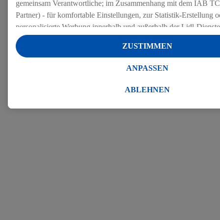
gemeinsam Verantwortliche; im Zusammenhang mit dem IAB TC
Partner) - für komfortable Einstellungen, zur Statistik-Erstellung o
personalisierte Werbung innerhalb und außerhalb der Lidl-Dienst
Datenverarbeitungen für personalisierte Werbung werden durchge
ZUSTIMMEN
Werbung auszusteuern und um Dritten die Ausspielung von Werb
Lidl-Dienste über die Ihnen und Ihren Haushaltsangehörigen zug
ANPASSEN
Endgeräte zu ermöglichen. Sofern Sie Teilnehmer des Lidl Plus-
werden für diese Zwecke auch Daten aus Ihrem Filial-Kaufverhalte
ABLEHNEN
Zudem werden einem der o.g. Partner Daten über Ihr Kaufverhalte
Diensten zur Verfügung gestellt, damit dieser als
eigenständig Ver
Erfolg von Werbekampagnen seiner Auftraggeber messen kann.
Die Erstellung personalisierter Werbung basiert auf der Generier
Daten von anderen Diensten angereicherten Profilen. Dies umfasst
Zusammenführung von Daten (z.B. über Ihre Nutzung der Lidl-Di
Kaufverhalten in den Lidl-Diensten, Informationen aus Ihrem Ku
Alter oder Geschlecht - sowie Ihre genauen Standortdaten) auch 
Endgeräte und Lidl-Dienste hinweg einschließlich dem Speichern
dem Zugriff auf Informationen auf Ihren Endgeräten zur Erstellu
Zielgruppen (sogenannten Segmenten). Im Zusammenhang mit d