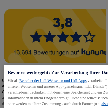
Bevor es weitergeht: Zur Verarbeitung Ihrer Da
Die Bewertungen von aktuellen und ehemaligen Mitarbeitern,
Wir als
Betreiber der Lidl-Webseiten und Lidl-Apps
verarbeiten I
Azubis und externen Bewerbern haben uns zu einer Top
unseren Webseiten und unserer App (gemeinsam: „Lidl-Dienste“) 
Company gemacht. Wir freuen uns über unseren guten Score
verschiedener Techniken, mit denen eine Speicherung und ein Zug
auf dem Arbeitgeber-Bewertungsportal kununu.Hier geht's zu
Informationen in Ihrem Endgerät erfolgt. Diese sind teilweise te
den Bewertungen
oder werden mit Ihrer Zustimmung - auch durch Partner (u.a.
als 