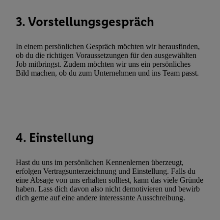
zulassen; das gilt auch für die nachfolgend schlagwortartig bena
Funktionen im Rahmen des Einsatzes des IAB TCF für Werbung
3. Vorstellungsgespräch
Erfolgsmessung:
Gewährleistung der Sicherheit, Verhinderung und Aufdeckung v
In einem persönlichen Gespräch möchten wir herausfinden,
Fehlerbehebung, Bereitstellung und Anzeige von Werbung und In
ob du die richtigen Voraussetzungen für den ausgewählten
Abgleichung und Kombination von Daten aus unterschiedlichen 
Job mitbringst. Zudem möchten wir uns ein persönliches
Bild machen, ob du zum Unternehmen und ins Team passt.
Verknüpfung verschiedener Endgeräte, Identifikation von Geräte
automatisch übermittelter Informationen, Messung des Erfolgs vo
Werbekampagnen durch TTD und Nutzung der Telekommunikatio
Utiq-Technologie für digitales Marketing, sowie:
Verwendung genauer Standortdaten. Erstellung von Profilen für 
4. Einstellung
Werbung. Speichern von oder Zugriff auf Informationen auf ei
Entwicklung und Verbesserung der Angebote. Analyse von Zie
Statistiken oder Kombinationen von Daten aus verschiedenen Q
Hast du uns im persönlichen Kennenlernen überzeugt,
erfolgen Vertragsunterzeichnung und Einstellung. Falls du
Verwendung reduzierter Daten zur Auswahl von Werbeanzeige
eine Absage von uns erhalten solltest, kann das viele Gründe
Werbeleistung. Verwendung von Profilen zur Auswahl personali
haben. Lass dich davon also nicht demotivieren und bewirb
Werbung.
dich gerne auf eine andere interessante Ausschreibung.
Liste der Partner (Lieferanten)