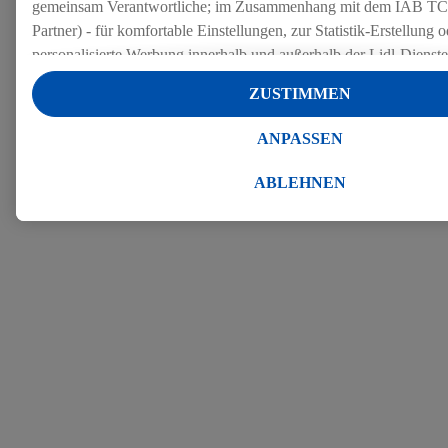
gemeinsam Verantwortliche; im Zusammenhang mit dem IAB TC
Partner) - für komfortable Einstellungen, zur Statistik-Erstellung o
personalisierte Werbung innerhalb und außerhalb der Lidl-Dienst
Datenverarbeitungen für personalisierte Werbung werden durchge
ZUSTIMMEN
Werbung auszusteuern und um Dritten die Ausspielung von Werb
Lidl-Dienste über die Ihnen und Ihren Haushaltsangehörigen zug
ANPASSEN
Endgeräte zu ermöglichen. Sofern Sie Teilnehmer des Lidl Plus-
werden für diese Zwecke auch Daten aus Ihrem Filial-Kaufverhalte
ABLEHNEN
Zudem werden einem der o.g. Partner Daten über Ihr Kaufverhalte
Diensten zur Verfügung gestellt, damit dieser als
eigenständig Ver
Erfolg von Werbekampagnen seiner Auftraggeber messen kann.
Die Erstellung personalisierter Werbung basiert auf der Generier
Daten von anderen Diensten angereicherten Profilen. Dies umfasst
Zusammenführung von Daten (z.B. über Ihre Nutzung der Lidl-Di
Kaufverhalten in den Lidl-Diensten, Informationen aus Ihrem Ku
Alter oder Geschlecht - sowie Ihre genauen Standortdaten) auch 
Endgeräte und Lidl-Dienste hinweg einschließlich dem Speichern
dem Zugriff auf Informationen auf Ihren Endgeräten zur Erstellu
Zielgruppen (sogenannten Segmenten). Im Zusammenhang mit d