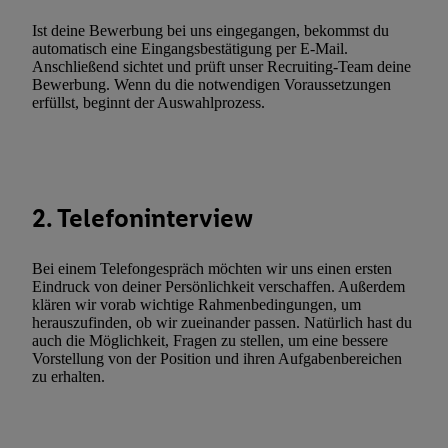
Kennung verwenden, um Sie wiederzuerkennen und Erkenntnisse
Ist deine Bewerbung bei uns eingegangen, bekommst du
Nutzungsverhalten in den Lidl-Diensten zu erfassen. Insbesonder
automatisch eine Eingangsbestätigung per E-Mail.
Anschließend sichtet und prüft unser Recruiting-Team deine
mittels dieser Technologie auch auf Diensten wiedererkannt werd
Bewerbung. Wenn du die notwendigen Voraussetzungen
Dritten betrieben werden, damit wir Ihnen dort personalisierte W
erfüllst, beginnt der Auswahlprozess.
können. Sie können Ihre Einwilligung speziell zur Nutzung der U
zusätzlich zur weiter unten erläuterten Möglichkeit, Ihre Einwilli
widerrufen - jederzeit auch über
das Datenschutzportal von Utiq
(„consenthub“)
oder über „Anpassen“/„Nutzung der Telekommunik
2. Telefoninterview
Utiq-Technologie für digitales Marketing“ am unteren Ende diese
(nur für die Lidl-Dienste) widerrufen. Weitere Informationen finde
den
Datenschutzbestimmungen von Utiq
.
Bei einem Telefongespräch möchten wir uns einen ersten
Durch einen Klick auf „Ablehnen“ können Sie nur den Einsatz n
Eindruck von deiner Persönlichkeit verschaffen. Außerdem
klären wir vorab wichtige Rahmenbedingungen, um
Techniken zulassen. Durch einen Klick auf „Zustimmen“ stimmen 
herauszufinden, ob wir zueinander passen. Natürlich hast du
Verarbeitungen zu sämtlichen vorgenannten Zwecken unter Einbi
auch die Möglichkeit, Fragen zu stellen, um eine bessere
genannten Partner zu. Weitere Informationen, auch zur Speicherd
Vorstellung von der Position und ihren Aufgabenbereichen
zu erhalten.
und zu Ihrem Recht, Ihre Einwilligung jederzeit mit Wirkung für 
widerrufen, finden Sie in unseren
Datenschutzbestimmungen
.
Die
Sie hier.
Unter „Anpassen“ können Sie einzelne Verwendungszwe