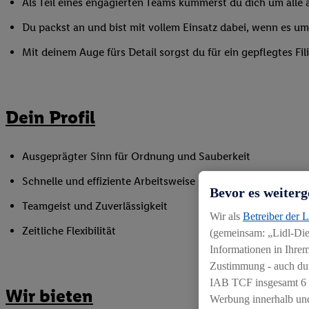
Als Teil eines engagierten Teams kümmerst du dich um alle a
Du packst an und bist mit vollem Einsatz dabei, wenn es 
Mit deinem Auge fürs Detail sorgst du für ein gepflegtes Fi
Dein Profil
Ausgeprägter Sinn für Ordnung und Sauberkeit
Schnelle und effiziente Arbeitsweise
Bevor es weiterg
Teamgeist und Zuverlässigkeit
Wir als
Betreiber der 
Zeitliche Flexibilität
(gemeinsam: „Lidl-Dien
Informationen in Ihrem
Zustimmung - auch dur
IAB TCF insgesamt
6
Wir bieten
Werbung innerhalb und