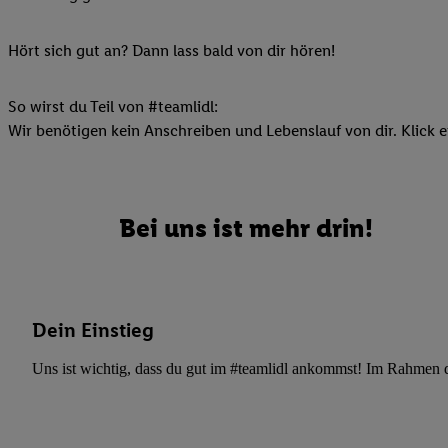
Ihnen personalisierte
auch Ihre in einen Ha
Hört sich gut an? Dann lass bald von dir hören!
Zudem erlauben Sie u
Technologie in den Lid
So wirst du Teil von #teamlidl:
Sie verfügbar ist. Wenn
Wir benötigen kein Anschreiben und Lebenslauf von dir. Klick e
Adresse und einer Kun
werden diese Kennung 
Lidl-Diensten zu erfas
werden, die von Dritte
Bei uns ist mehr drin!
können Ihre Einwilligu
Möglichkeit, Ihre Einw
(„consenthub“)
oder üb
Marketing“ am unteren 
Dein Einstieg
finden Sie in den
Date
Durch einen Klick auf
Uns ist wichtig, dass du gut im #teamlidl ankommst! Im Rahmen dei
Klick auf „Zustimmen“
sämtlicher genannten P
Ihre Einwilligung jede