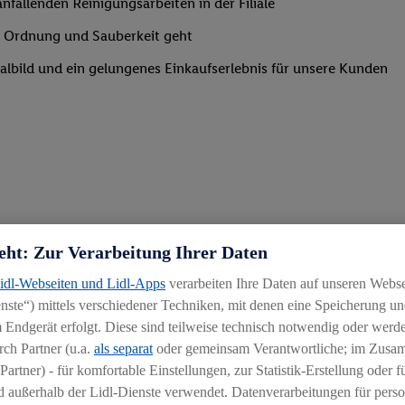
nfallenden Reinigungsarbeiten in der Filiale
um Ordnung und Sauberkeit geht
lialbild und ein gelungenes Einkaufserlebnis für unsere Kunden
eht: Zur Verarbeitung Ihrer Daten
Lidl-Webseiten und Lidl-Apps
verarbeiten Ihre Daten auf unseren Webs
ste“) mittels verschiedener Techniken, mit denen eine Speicherung und
 Endgerät erfolgt. Diese sind teilweise technisch notwendig oder werde
ch Partner (u.a.
als separat
oder gemeinsam Verantwortliche; im Zus
Partner) - für komfortable Einstellungen, zur Statistik-Erstellung oder fü
 außerhalb der Lidl-Dienste verwendet. Datenverarbeitungen für perso