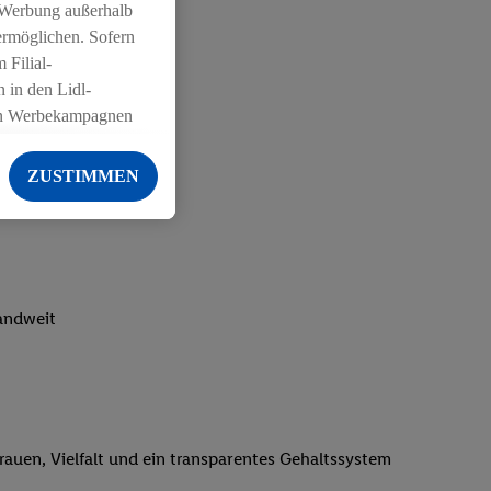
 Werbung außerhalb
ermöglichen. Sofern
 Filial-
 in den Lidl-
on Werbekampagnen
 anderen Diensten
ZUSTIMMEN
ng der Lidl-Dienste,
er Geschlecht -
g einschließlich dem
von Zielgruppen
erarbeitungen auch
landweit
on Angeboten sowie
ich in Ihr
ail-Adresse von uns
 um daraus eine
trauen, Vielfalt und ein transparentes Gehaltssystem
 sogleich
zu erkennen und