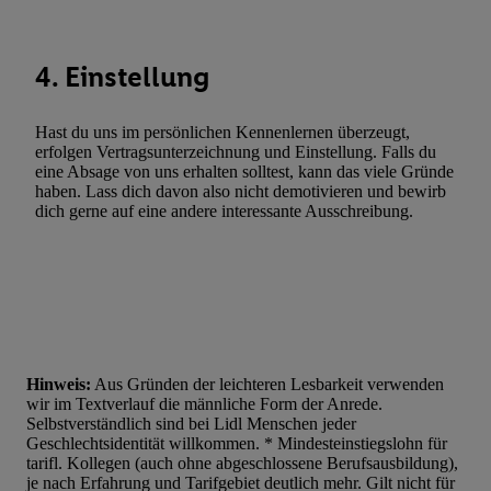
Werbekampagnen durch TTD und Nutzung der Telekommunikatio
Utiq-Technologie für digitales Marketing, sowie:
4. Einstellung
Verwendung genauer Standortdaten. Erstellung von Profilen für 
Werbung. Speichern von oder Zugriff auf Informationen auf ei
Hast du uns im persönlichen Kennenlernen überzeugt,
Entwicklung und Verbesserung der Angebote. Analyse von Zie
erfolgen Vertragsunterzeichnung und Einstellung. Falls du
Statistiken oder Kombinationen von Daten aus verschiedenen Q
eine Absage von uns erhalten solltest, kann das viele Gründe
Verwendung reduzierter Daten zur Auswahl von Werbeanzeige
haben. Lass dich davon also nicht demotivieren und bewirb
dich gerne auf eine andere interessante Ausschreibung.
Werbeleistung. Verwendung von Profilen zur Auswahl personali
Werbung.
Liste der Partner (Lieferanten)
Hinweis:
Aus Gründen der leichteren Lesbarkeit verwenden
wir im Textverlauf die männliche Form der Anrede.
Selbstverständlich sind bei Lidl Menschen jeder
Geschlechtsidentität willkommen. * Mindesteinstiegslohn für
tarifl. Kollegen (auch ohne abgeschlossene Berufsausbildung),
je nach Erfahrung und Tarifgebiet deutlich mehr. Gilt nicht für