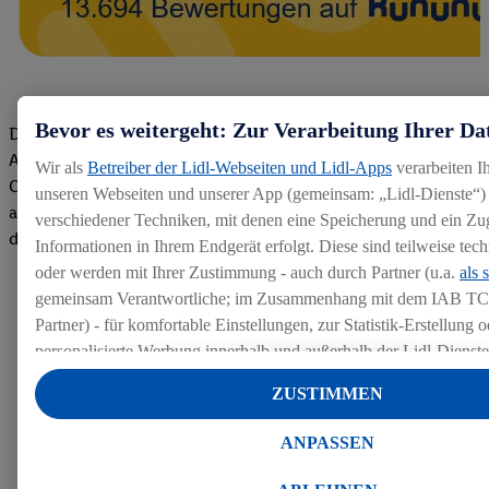
Bevor es weitergeht: Zur Verarbeitung Ihrer Da
Die Bewertungen von aktuellen und ehemaligen Mitarbeitern,
Azubis und externen Bewerbern haben uns zu einer Top
Wir als
Betreiber der Lidl-Webseiten und Lidl-Apps
verarbeiten I
Company gemacht. Wir freuen uns über unseren guten Score
unseren Webseiten und unserer App (gemeinsam: „Lidl-Dienste“) 
auf dem Arbeitgeber-Bewertungsportal kununu.Hier geht's zu
verschiedener Techniken, mit denen eine Speicherung und ein Zug
den Bewertungen
Informationen in Ihrem Endgerät erfolgt. Diese sind teilweise te
oder werden mit Ihrer Zustimmung - auch durch Partner (u.a.
als 
gemeinsam Verantwortliche; im Zusammenhang mit dem IAB TC
Partner) - für komfortable Einstellungen, zur Statistik-Erstellung o
personalisierte Werbung innerhalb und außerhalb der Lidl-Dienst
Datenverarbeitungen für personalisierte Werbung werden durchge
ZUSTIMMEN
Werbung auszusteuern und um Dritten die Ausspielung von Werb
Lidl-Dienste über die Ihnen und Ihren Haushaltsangehörigen zug
ANPASSEN
Endgeräte zu ermöglichen. Sofern Sie Teilnehmer des Lidl Plus-
werden für diese Zwecke auch Daten aus Ihrem Filial-Kaufverhalte