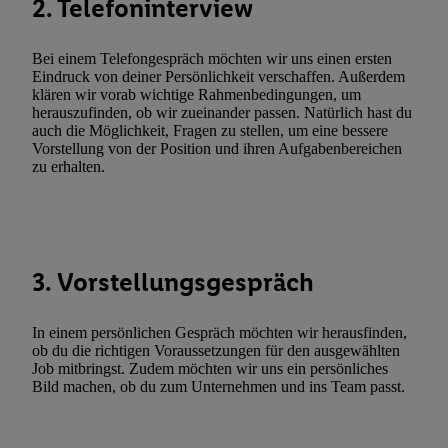
2. Telefoninterview
(„consenthub“)
oder über „Anpassen“/„Nutzung der Telekommunik
Utiq-Technologie für digitales Marketing“ am unteren Ende diese
(nur für die Lidl-Dienste) widerrufen. Weitere Informationen finde
Bei einem Telefongespräch möchten wir uns einen ersten
Eindruck von deiner Persönlichkeit verschaffen. Außerdem
den
Datenschutzbestimmungen von Utiq
.
klären wir vorab wichtige Rahmenbedingungen, um
Durch einen Klick auf „Ablehnen“ können Sie nur den Einsatz n
herauszufinden, ob wir zueinander passen. Natürlich hast du
Techniken zulassen. Durch einen Klick auf „Zustimmen“ stimmen 
auch die Möglichkeit, Fragen zu stellen, um eine bessere
Vorstellung von der Position und ihren Aufgabenbereichen
Verarbeitungen zu sämtlichen vorgenannten Zwecken unter Einbi
zu erhalten.
genannten Partner zu. Weitere Informationen, auch zur Speicherd
und zu Ihrem Recht, Ihre Einwilligung jederzeit mit Wirkung für 
widerrufen, finden Sie in unseren
Datenschutzbestimmungen
.
Die
Sie hier.
Unter „Anpassen“ können Sie einzelne Verwendungszwe
zulassen; das gilt auch für die nachfolgend schlagwortartig bena
3. Vorstellungsgespräch
Funktionen im Rahmen des Einsatzes des IAB TCF für Werbung
Erfolgsmessung:
In einem persönlichen Gespräch möchten wir herausfinden,
Gewährleistung der Sicherheit, Verhinderung und Aufdeckung v
ob du die richtigen Voraussetzungen für den ausgewählten
Job mitbringst. Zudem möchten wir uns ein persönliches
Fehlerbehebung, Bereitstellung und Anzeige von Werbung und In
Bild machen, ob du zum Unternehmen und ins Team passt.
Abgleichung und Kombination von Daten aus unterschiedlichen 
Verknüpfung verschiedener Endgeräte, Identifikation von Geräte
automatisch übermittelter Informationen, Messung des Erfolgs vo