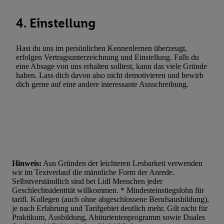
automatisch übermittelter Informationen, Messung des Erfolgs vo
4. Einstellung
Werbekampagnen durch TTD und Nutzung der Telekommunikatio
Utiq-Technologie für digitales Marketing, sowie:
Hast du uns im persönlichen Kennenlernen überzeugt,
Verwendung genauer Standortdaten. Erstellung von Profilen für 
erfolgen Vertragsunterzeichnung und Einstellung. Falls du
Werbung. Speichern von oder Zugriff auf Informationen auf ei
eine Absage von uns erhalten solltest, kann das viele Gründe
Entwicklung und Verbesserung der Angebote. Analyse von Zie
haben. Lass dich davon also nicht demotivieren und bewirb
dich gerne auf eine andere interessante Ausschreibung.
Statistiken oder Kombinationen von Daten aus verschiedenen Q
Verwendung reduzierter Daten zur Auswahl von Werbeanzeige
Werbeleistung. Verwendung von Profilen zur Auswahl personali
Werbung.
Liste der Partner (Lieferanten)
Hinweis:
Aus Gründen der leichteren Lesbarkeit verwenden
wir im Textverlauf die männliche Form der Anrede.
Selbstverständlich sind bei Lidl Menschen jeder
Geschlechtsidentität willkommen. * Mindesteinstiegslohn für
tarifl. Kollegen (auch ohne abgeschlossene Berufsausbildung),
je nach Erfahrung und Tarifgebiet deutlich mehr. Gilt nicht für
Praktikum, Ausbildung, Abiturientenprogramm sowie Duales