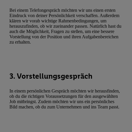
widerrufen - jederzeit auch über
das Datenschutzportal von Utiq
(„consenthub“)
oder über „Anpassen“/„Nutzung der Telekommunik
Bei einem Telefongespräch möchten wir uns einen ersten
Eindruck von deiner Persönlichkeit verschaffen. Außerdem
Utiq-Technologie für digitales Marketing“ am unteren Ende diese
klären wir vorab wichtige Rahmenbedingungen, um
(nur für die Lidl-Dienste) widerrufen. Weitere Informationen finde
herauszufinden, ob wir zueinander passen. Natürlich hast du
den
Datenschutzbestimmungen von Utiq
.
auch die Möglichkeit, Fragen zu stellen, um eine bessere
Vorstellung von der Position und ihren Aufgabenbereichen
Durch einen Klick auf „Ablehnen“ können Sie nur den Einsatz n
zu erhalten.
Techniken zulassen. Durch einen Klick auf „Zustimmen“ stimmen 
Verarbeitungen zu sämtlichen vorgenannten Zwecken unter Einbi
genannten Partner zu. Weitere Informationen, auch zur Speicherd
und zu Ihrem Recht, Ihre Einwilligung jederzeit mit Wirkung für 
widerrufen, finden Sie in unseren
Datenschutzbestimmungen
.
Die
3. Vorstellungsgespräch
Sie hier.
Unter „Anpassen“ können Sie einzelne Verwendungszwe
zulassen; das gilt auch für die nachfolgend schlagwortartig bena
In einem persönlichen Gespräch möchten wir herausfinden,
Funktionen im Rahmen des Einsatzes des IAB TCF für Werbung
ob du die richtigen Voraussetzungen für den ausgewählten
Job mitbringst. Zudem möchten wir uns ein persönliches
Erfolgsmessung:
Bild machen, ob du zum Unternehmen und ins Team passt.
Gewährleistung der Sicherheit, Verhinderung und Aufdeckung v
Fehlerbehebung, Bereitstellung und Anzeige von Werbung und In
Abgleichung und Kombination von Daten aus unterschiedlichen 
Verknüpfung verschiedener Endgeräte, Identifikation von Geräte