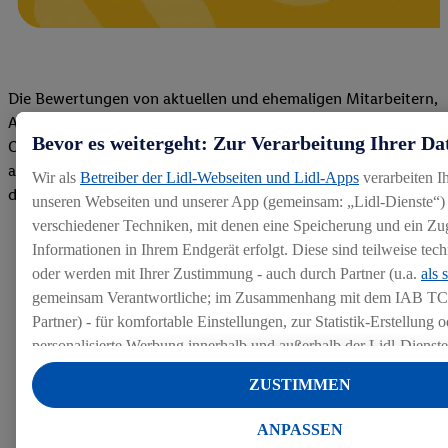
Die Bewertungen von aktuellen und ehemaligen Mitarbeitern,
Azubis und externen Bewerbern haben uns zu einer Top
Bevor es weitergeht: Zur Verarbeitung Ihrer Da
Company gemacht. Wir freuen uns über unseren guten Score
auf dem Arbeitgeber-Bewertungsportal kununu.Hier geht's zu
Wir als
Betreiber der Lidl-Webseiten und Lidl-Apps
verarbeiten I
den Bewertungen
unseren Webseiten und unserer App (gemeinsam: „Lidl-Dienste“) 
verschiedener Techniken, mit denen eine Speicherung und ein Zug
Informationen in Ihrem Endgerät erfolgt. Diese sind teilweise te
oder werden mit Ihrer Zustimmung - auch durch Partner (u.a.
als 
gemeinsam Verantwortliche; im Zusammenhang mit dem IAB TC
Partner) - für komfortable Einstellungen, zur Statistik-Erstellung o
personalisierte Werbung innerhalb und außerhalb der Lidl-Dienst
Datenverarbeitungen für personalisierte Werbung werden durchge
ZUSTIMMEN
Werbung auszusteuern und um Dritten die Ausspielung von Werb
Lidl-Dienste über die Ihnen und Ihren Haushaltsangehörigen zug
ANPASSEN
Endgeräte zu ermöglichen. Sofern Sie Teilnehmer des Lidl Plus-