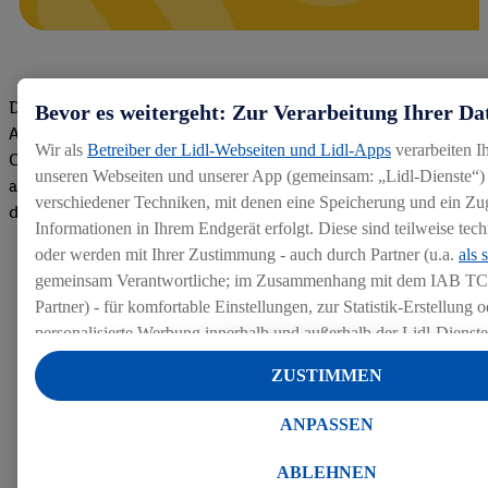
Die Bewertungen von aktuellen und ehemaligen Mitarbeitern,
Bevor es weitergeht: Zur Verarbeitung Ihrer Da
Azubis und externen Bewerbern haben uns zu einer Top
Wir als
Betreiber der Lidl-Webseiten und Lidl-Apps
verarbeiten I
Company gemacht. Wir freuen uns über unseren guten Score
unseren Webseiten und unserer App (gemeinsam: „Lidl-Dienste“) 
auf dem Arbeitgeber-Bewertungsportal kununu.Hier geht's zu
verschiedener Techniken, mit denen eine Speicherung und ein Zug
den Bewertungen
Informationen in Ihrem Endgerät erfolgt. Diese sind teilweise te
oder werden mit Ihrer Zustimmung - auch durch Partner (u.a.
als 
gemeinsam Verantwortliche; im Zusammenhang mit dem IAB TC
Partner) - für komfortable Einstellungen, zur Statistik-Erstellung o
personalisierte Werbung innerhalb und außerhalb der Lidl-Dienst
Datenverarbeitungen für personalisierte Werbung werden durchge
ZUSTIMMEN
Werbung auszusteuern und um Dritten die Ausspielung von Werb
Lidl-Dienste über die Ihnen und Ihren Haushaltsangehörigen zug
ANPASSEN
Endgeräte zu ermöglichen. Sofern Sie Teilnehmer des Lidl Plus-
werden für diese Zwecke auch Daten aus Ihrem Filial-Kaufverhalte
ABLEHNEN