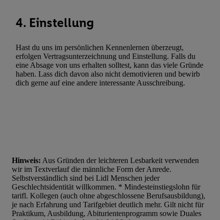
Werbekampagnen durch TTD und Nutzung der Telekommunikatio
Utiq-Technologie für digitales Marketing, sowie:
4. Einstellung
Verwendung genauer Standortdaten. Erstellung von Profilen für 
Werbung. Speichern von oder Zugriff auf Informationen auf ei
Hast du uns im persönlichen Kennenlernen überzeugt,
Entwicklung und Verbesserung der Angebote. Analyse von Zie
erfolgen Vertragsunterzeichnung und Einstellung. Falls du
Statistiken oder Kombinationen von Daten aus verschiedenen Q
eine Absage von uns erhalten solltest, kann das viele Gründe
haben. Lass dich davon also nicht demotivieren und bewirb
Verwendung reduzierter Daten zur Auswahl von Werbeanzeige
dich gerne auf eine andere interessante Ausschreibung.
Werbeleistung. Verwendung von Profilen zur Auswahl personali
Werbung.
Liste der Partner (Lieferanten)
Hinweis:
Aus Gründen der leichteren Lesbarkeit verwenden
wir im Textverlauf die männliche Form der Anrede.
Selbstverständlich sind bei Lidl Menschen jeder
Geschlechtsidentität willkommen. * Mindesteinstiegslohn für
tarifl. Kollegen (auch ohne abgeschlossene Berufsausbildung),
je nach Erfahrung und Tarifgebiet deutlich mehr. Gilt nicht für
Praktikum, Ausbildung, Abiturientenprogramm sowie Duales