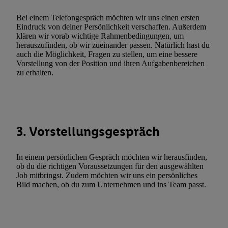
Utiq-Technologie für digitales Marketing“ am unteren Ende diese
Bei einem Telefongespräch möchten wir uns einen ersten
(nur für die Lidl-Dienste) widerrufen. Weitere Informationen finde
Eindruck von deiner Persönlichkeit verschaffen. Außerdem
den
Datenschutzbestimmungen von Utiq
.
klären wir vorab wichtige Rahmenbedingungen, um
herauszufinden, ob wir zueinander passen. Natürlich hast du
Durch einen Klick auf „Ablehnen“ können Sie nur den Einsatz n
auch die Möglichkeit, Fragen zu stellen, um eine bessere
Techniken zulassen. Durch einen Klick auf „Zustimmen“ stimmen 
Vorstellung von der Position und ihren Aufgabenbereichen
Verarbeitungen zu sämtlichen vorgenannten Zwecken unter Einbi
zu erhalten.
genannten Partner zu. Weitere Informationen, auch zur Speicherd
und zu Ihrem Recht, Ihre Einwilligung jederzeit mit Wirkung für 
widerrufen, finden Sie in unseren
Datenschutzbestimmungen
.
Die
Sie hier.
Unter „Anpassen“ können Sie einzelne Verwendungszwe
3. Vorstellungsgespräch
zulassen; das gilt auch für die nachfolgend schlagwortartig bena
Funktionen im Rahmen des Einsatzes des IAB TCF für Werbung
Erfolgsmessung:
In einem persönlichen Gespräch möchten wir herausfinden,
ob du die richtigen Voraussetzungen für den ausgewählten
Gewährleistung der Sicherheit, Verhinderung und Aufdeckung v
Job mitbringst. Zudem möchten wir uns ein persönliches
Fehlerbehebung, Bereitstellung und Anzeige von Werbung und In
Bild machen, ob du zum Unternehmen und ins Team passt.
Abgleichung und Kombination von Daten aus unterschiedlichen 
Verknüpfung verschiedener Endgeräte, Identifikation von Geräte
automatisch übermittelter Informationen, Messung des Erfolgs vo