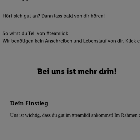
Ihnen personalisierte
auch Ihre in einen Ha
Hört sich gut an? Dann lass bald von dir hören!
Zudem erlauben Sie u
Technologie in den Lid
So wirst du Teil von #teamlidl:
Sie verfügbar ist. Wenn
Wir benötigen kein Anschreiben und Lebenslauf von dir. Klick e
Adresse und einer Kun
werden diese Kennung 
Lidl-Diensten zu erfas
werden, die von Dritte
Bei uns ist mehr drin!
können Ihre Einwilligu
Möglichkeit, Ihre Einw
(„consenthub“)
oder üb
Marketing“ am unteren 
Dein Einstieg
finden Sie in den
Date
Durch einen Klick auf
Uns ist wichtig, dass du gut im #teamlidl ankommst! Im Rahmen dei
Klick auf „Zustimmen“
sämtlicher genannten P
Ihre Einwilligung jede