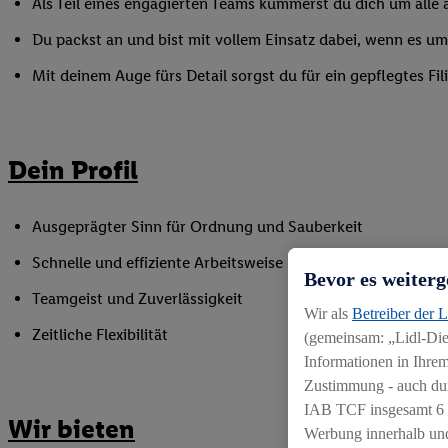
Als Teil eines engagierten Teams kümmerst du dich um alle a
Du packst an und bist mit vollem Einsatz dabei, wenn es 
Mit deinem Auge fürs Detail sorgst du für ein gepflegtes Fi
Dein Profil
Ausgeprägter Sinn für Ordnung und Sauberkeit
Schnelle und effiziente Arbeitsweise
Bevor es weiterg
Teamgeist und Zuverlässigkeit
Wir als
Betreiber der 
Zeitliche Flexibilität
(gemeinsam: „Lidl-Dien
Informationen in Ihrem
Zustimmung - auch dur
IAB TCF insgesamt
6
Wir bieten
Werbung innerhalb und