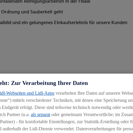
nfallenden Reinigungsarbeiten in der Filiale
um Ordnung und Sauberkeit geht
lialbild und ein gelungenes Einkaufserlebnis für unsere Kunden
eht: Zur Verarbeitung Ihrer Daten
Lidl-Webseiten und Lidl-Apps
verarbeiten Ihre Daten auf unseren Webs
ste“) mittels verschiedener Techniken, mit denen eine Speicherung und
 Endgerät erfolgt. Diese sind teilweise technisch notwendig oder werde
ch Partner (u.a.
als separat
oder gemeinsam Verantwortliche; im Zus
Partner) - für komfortable Einstellungen, zur Statistik-Erstellung oder fü
 außerhalb der Lidl-Dienste verwendet. Datenverarbeitungen für perso