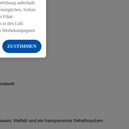
 Werbung außerhalb
ermöglichen. Sofern
 Filial-
 in den Lidl-
on Werbekampagnen
 anderen Diensten
ZUSTIMMEN
ng der Lidl-Dienste,
er Geschlecht -
g einschließlich dem
von Zielgruppen
erarbeitungen auch
landweit
on Angeboten sowie
ich in Ihr
ail-Adresse von uns
 um daraus eine
trauen, Vielfalt und ein transparentes Gehaltssystem
 sogleich
zu erkennen und