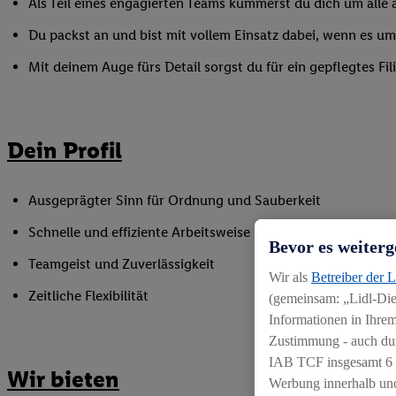
Als Teil eines engagierten Teams kümmerst du dich um alle a
Du packst an und bist mit vollem Einsatz dabei, wenn es 
Mit deinem Auge fürs Detail sorgst du für ein gepflegtes Fi
Dein Profil
Ausgeprägter Sinn für Ordnung und Sauberkeit
Schnelle und effiziente Arbeitsweise
Bevor es weiterg
Teamgeist und Zuverlässigkeit
Wir als
Betreiber der 
Zeitliche Flexibilität
(gemeinsam: „Lidl-Dien
Informationen in Ihrem
Zustimmung - auch dur
IAB TCF insgesamt
6
Wir bieten
Werbung innerhalb und