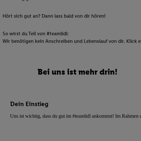
Ihnen personalisierte
auch Ihre in einen Ha
Hört sich gut an? Dann lass bald von dir hören!
Zudem erlauben Sie u
Technologie in den Lid
So wirst du Teil von #teamlidl:
Sie verfügbar ist. Wenn
Wir benötigen kein Anschreiben und Lebenslauf von dir. Klick e
Adresse und einer Kun
werden diese Kennung 
Lidl-Diensten zu erfas
werden, die von Dritte
Bei uns ist mehr drin!
können Ihre Einwilligu
Möglichkeit, Ihre Einw
(„consenthub“)
oder üb
Marketing“ am unteren 
Dein Einstieg
finden Sie in den
Date
Durch einen Klick auf
Uns ist wichtig, dass du gut im #teamlidl ankommst! Im Rahmen dei
Klick auf „Zustimmen“
sämtlicher genannten P
Ihre Einwilligung jede