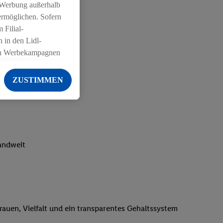
 Werbung außerhalb
ermöglichen. Sofern
 Filial-
 in den Lidl-
on Werbekampagnen
 anderen Diensten
ZUSTIMMEN
ng der Lidl-Dienste,
er Geschlecht -
g einschließlich dem
von Zielgruppen
erarbeitungen auch
landweit
on Angeboten sowie
ich in Ihr
ail-Adresse von uns
 um daraus eine
trauen, Vielfalt und ein transparentes Gehaltssystem
 sogleich
zu erkennen und