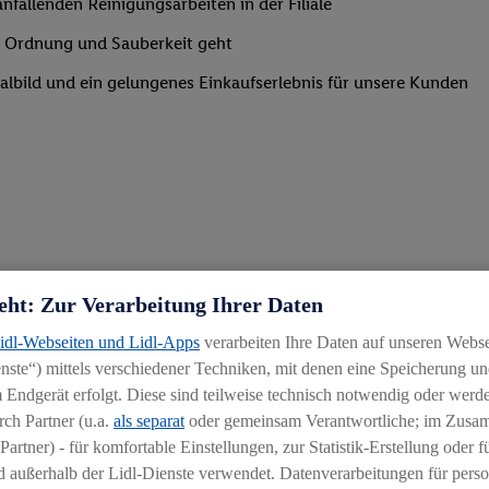
nfallenden Reinigungsarbeiten in der Filiale
um Ordnung und Sauberkeit geht
lialbild und ein gelungenes Einkaufserlebnis für unsere Kunden
eht: Zur Verarbeitung Ihrer Daten
Lidl-Webseiten und Lidl-Apps
verarbeiten Ihre Daten auf unseren Webs
ste“) mittels verschiedener Techniken, mit denen eine Speicherung und
 Endgerät erfolgt. Diese sind teilweise technisch notwendig oder werde
ch Partner (u.a.
als separat
oder gemeinsam Verantwortliche; im Zus
Partner) - für komfortable Einstellungen, zur Statistik-Erstellung oder fü
 außerhalb der Lidl-Dienste verwendet. Datenverarbeitungen für perso