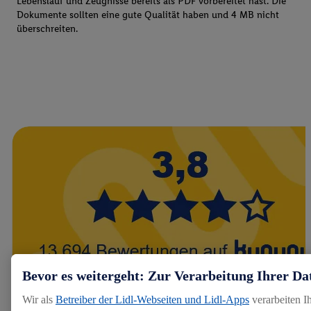
Lebenslauf und Zeugnisse bereits als PDF vorbereitet hast. Die
Dokumente sollten eine gute Qualität haben und 4 MB nicht
überschreiten.
Bevor es weitergeht: Zur Verarbeitung Ihrer Da
Wir als
Betreiber der Lidl-Webseiten und Lidl-Apps
verarbeiten I