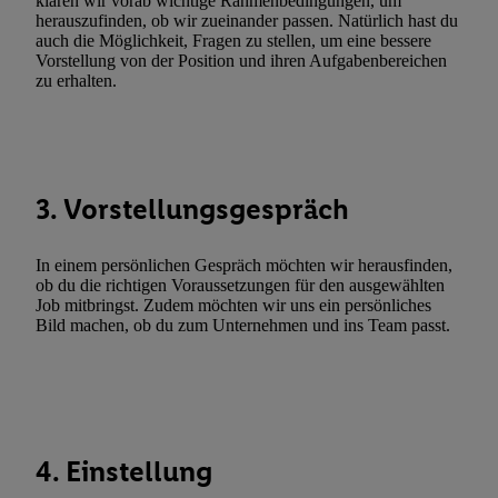
klären wir vorab wichtige Rahmenbedingungen, um
genannten Partner zu. Weitere Informationen, auch zur Speicherd
herauszufinden, ob wir zueinander passen. Natürlich hast du
und zu Ihrem Recht, Ihre Einwilligung jederzeit mit Wirkung für 
auch die Möglichkeit, Fragen zu stellen, um eine bessere
Vorstellung von der Position und ihren Aufgabenbereichen
widerrufen, finden Sie in unseren
Datenschutzbestimmungen
.
Die
zu erhalten.
Sie hier.
Unter „Anpassen“ können Sie einzelne Verwendungszwe
zulassen; das gilt auch für die nachfolgend schlagwortartig bena
Funktionen im Rahmen des Einsatzes des IAB TCF für Werbung
Erfolgsmessung:
Gewährleistung der Sicherheit, Verhinderung und Aufdeckung v
3. Vorstellungsgespräch
Fehlerbehebung, Bereitstellung und Anzeige von Werbung und In
Abgleichung und Kombination von Daten aus unterschiedlichen 
In einem persönlichen Gespräch möchten wir herausfinden,
Verknüpfung verschiedener Endgeräte, Identifikation von Geräte
ob du die richtigen Voraussetzungen für den ausgewählten
automatisch übermittelter Informationen, Messung des Erfolgs vo
Job mitbringst. Zudem möchten wir uns ein persönliches
Bild machen, ob du zum Unternehmen und ins Team passt.
Werbekampagnen durch TTD und Nutzung der Telekommunikatio
Utiq-Technologie für digitales Marketing, sowie:
Verwendung genauer Standortdaten. Erstellung von Profilen für 
Werbung. Speichern von oder Zugriff auf Informationen auf ei
Entwicklung und Verbesserung der Angebote. Analyse von Zie
4. Einstellung
Statistiken oder Kombinationen von Daten aus verschiedenen Q