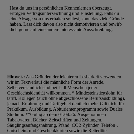
Verwendung reduzierter Daten zur Auswahl von Werbeanzeige
Werbeleistung. Verwendung von Profilen zur Auswahl personali
Hast du uns im persönlichen Kennenlernen überzeugt,
erfolgen Vertragsunterzeichnung und Einstellung. Falls du
Werbung.
eine Absage von uns erhalten solltest, kann das viele Gründe
haben. Lass dich davon also nicht demotivieren und bewirb
Liste der Partner (Lieferanten)
dich gerne auf eine andere interessante Ausschreibung.
Hinweis:
Aus Gründen der leichteren Lesbarkeit verwenden
wir im Textverlauf die männliche Form der Anrede.
Selbstverständlich sind bei Lidl Menschen jeder
Geschlechtsidentität willkommen. * Mindesteinstiegslohn für
tarifl. Kollegen (auch ohne abgeschlossene Berufsausbildung),
je nach Erfahrung und Tarifgebiet deutlich mehr. Gilt nicht für
Praktikum, Ausbildung, Abiturientenprogramm sowie Duales
Studium. **Gültig ab dem 01.04.26. Ausgenommen
Tabakwaren, Bücher, Zeitschriften und Zeitungen,
Säuglingsanfangsnahrung, Pfand, CO2-Zylinder, Telefon-,
Gutschein- und Geschenkkarten sowie die Rettertüte.