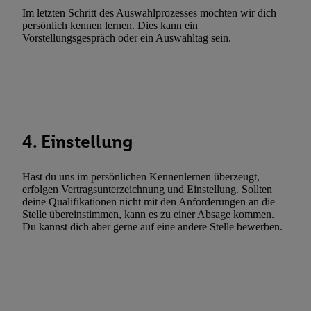
Erfolgsmessung:
Im letzten Schritt des Auswahlprozesses möchten wir dich
Gewährleistung der Sicherheit, Verhinderung und Aufdeckung v
persönlich kennen lernen. Dies kann ein
Fehlerbehebung, Bereitstellung und Anzeige von Werbung und In
Vorstellungsgespräch oder ein Auswahltag sein.
Abgleichung und Kombination von Daten aus unterschiedlichen 
Verknüpfung verschiedener Endgeräte, Identifikation von Geräte
automatisch übermittelter Informationen, Messung des Erfolgs vo
Werbekampagnen durch TTD und Nutzung der Telekommunikatio
Utiq-Technologie für digitales Marketing, sowie:
4. Einstellung
Verwendung genauer Standortdaten. Erstellung von Profilen für 
Werbung. Speichern von oder Zugriff auf Informationen auf ei
Entwicklung und Verbesserung der Angebote. Analyse von Zie
Hast du uns im persönlichen Kennenlernen überzeugt,
erfolgen Vertragsunterzeichnung und Einstellung. Sollten
Statistiken oder Kombinationen von Daten aus verschiedenen Q
deine Qualifikationen nicht mit den Anforderungen an die
Verwendung reduzierter Daten zur Auswahl von Werbeanzeige
Stelle übereinstimmen, kann es zu einer Absage kommen.
Werbeleistung. Verwendung von Profilen zur Auswahl personali
Du kannst dich aber gerne auf eine andere Stelle bewerben.
Werbung.
Liste der Partner (Lieferanten)