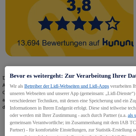
Bevor es weitergeht: Zur Verarbeitung Ihrer Da
Die Bewertungen von aktuellen und ehemaligen Mitarbeitern,
Azubis und externen Bewerbern haben uns zu einer Top
Wir als
Betreiber der Lidl-Webseiten und Lidl-Apps
verarbeiten I
Company gemacht. Wir freuen uns über unseren guten Score
unseren Webseiten und unserer App (gemeinsam: „Lidl-Dienste“) 
auf dem Arbeitgeber-Bewertungsportal kununu.Hier geht's zu
verschiedener Techniken, mit denen eine Speicherung und ein Zug
den Bewertungen
Informationen in Ihrem Endgerät erfolgt. Diese sind teilweise te
oder werden mit Ihrer Zustimmung - auch durch Partner (u.a.
als 
gemeinsam Verantwortliche; im Zusammenhang mit dem IAB TC
Partner) - für komfortable Einstellungen, zur Statistik-Erstellung o