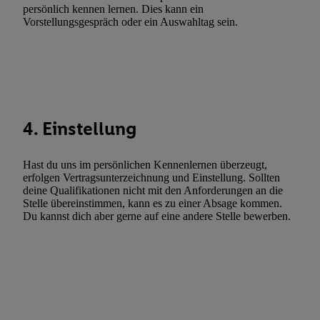
Gewährleistung der Sicherheit, Verhinderung und Aufdeckung v
persönlich kennen lernen. Dies kann ein
Vorstellungsgespräch oder ein Auswahltag sein.
Fehlerbehebung, Bereitstellung und Anzeige von Werbung und In
Abgleichung und Kombination von Daten aus unterschiedlichen 
Verknüpfung verschiedener Endgeräte, Identifikation von Geräte
automatisch übermittelter Informationen, Messung des Erfolgs vo
Werbekampagnen durch TTD und Nutzung der Telekommunikatio
Utiq-Technologie für digitales Marketing, sowie:
4. Einstellung
Verwendung genauer Standortdaten. Erstellung von Profilen für 
Werbung. Speichern von oder Zugriff auf Informationen auf ei
Hast du uns im persönlichen Kennenlernen überzeugt,
Entwicklung und Verbesserung der Angebote. Analyse von Zie
erfolgen Vertragsunterzeichnung und Einstellung. Sollten
Statistiken oder Kombinationen von Daten aus verschiedenen Q
deine Qualifikationen nicht mit den Anforderungen an die
Stelle übereinstimmen, kann es zu einer Absage kommen.
Verwendung reduzierter Daten zur Auswahl von Werbeanzeige
Du kannst dich aber gerne auf eine andere Stelle bewerben.
Werbeleistung. Verwendung von Profilen zur Auswahl personali
Werbung.
Liste der Partner (Lieferanten)