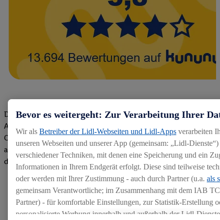
Bevor es weitergeht: Zur Verarbeitung Ihrer Da
Die Bewertungen von aktuellen und ehemaligen Mitarbeitern,
Azubis und externen Bewerbern haben uns zu einer Top
Wir als
Betreiber der Lidl-Webseiten und Lidl-Apps
verarbeiten I
Company gemacht. Wir freuen uns über unseren guten Score
unseren Webseiten und unserer App (gemeinsam: „Lidl-Dienste“) 
auf dem Arbeitgeber-Bewertungsportal kununu.Hier geht's zu
verschiedener Techniken, mit denen eine Speicherung und ein Zug
den Bewertungen
Informationen in Ihrem Endgerät erfolgt. Diese sind teilweise te
oder werden mit Ihrer Zustimmung - auch durch Partner (u.a.
als 
gemeinsam Verantwortliche; im Zusammenhang mit dem IAB TC
Partner) - für komfortable Einstellungen, zur Statistik-Erstellung o
personalisierte Werbung innerhalb und außerhalb der Lidl-Dienst