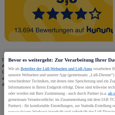
Bevor es weitergeht: Zur Verarbeitung Ihrer Da
Die Bewertungen von aktuellen und ehemaligen Mitarbeitern,
Azubis und externen Bewerbern haben uns zu einer Top
Wir als
Betreiber der Lidl-Webseiten und Lidl-Apps
verarbeiten I
Company gemacht. Wir freuen uns über unseren guten Score
unseren Webseiten und unserer App (gemeinsam: „Lidl-Dienste“) 
auf dem Arbeitgeber-Bewertungsportal kununu.Hier geht's zu
verschiedener Techniken, mit denen eine Speicherung und ein Zug
den Bewertungen
Informationen in Ihrem Endgerät erfolgt. Diese sind teilweise te
oder werden mit Ihrer Zustimmung - auch durch Partner (u.a.
als 
gemeinsam Verantwortliche; im Zusammenhang mit dem IAB TC
Partner) - für komfortable Einstellungen, zur Statistik-Erstellung o
personalisierte Werbung innerhalb und außerhalb der Lidl-Dienst