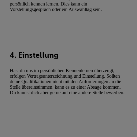
Gewährleistung der Sicherheit, Verhinderung und Aufdeckung v
persönlich kennen lernen. Dies kann ein
Vorstellungsgespräch oder ein Auswahltag sein.
Fehlerbehebung, Bereitstellung und Anzeige von Werbung und In
Abgleichung und Kombination von Daten aus unterschiedlichen 
Verknüpfung verschiedener Endgeräte, Identifikation von Geräte
automatisch übermittelter Informationen, Messung des Erfolgs vo
Werbekampagnen durch TTD und Nutzung der Telekommunikatio
Utiq-Technologie für digitales Marketing, sowie:
4. Einstellung
Verwendung genauer Standortdaten. Erstellung von Profilen für 
Werbung. Speichern von oder Zugriff auf Informationen auf ei
Hast du uns im persönlichen Kennenlernen überzeugt,
Entwicklung und Verbesserung der Angebote. Analyse von Zie
erfolgen Vertragsunterzeichnung und Einstellung. Sollten
Statistiken oder Kombinationen von Daten aus verschiedenen Q
deine Qualifikationen nicht mit den Anforderungen an die
Stelle übereinstimmen, kann es zu einer Absage kommen.
Verwendung reduzierter Daten zur Auswahl von Werbeanzeige
Du kannst dich aber gerne auf eine andere Stelle bewerben.
Werbeleistung. Verwendung von Profilen zur Auswahl personali
Werbung.
Liste der Partner (Lieferanten)