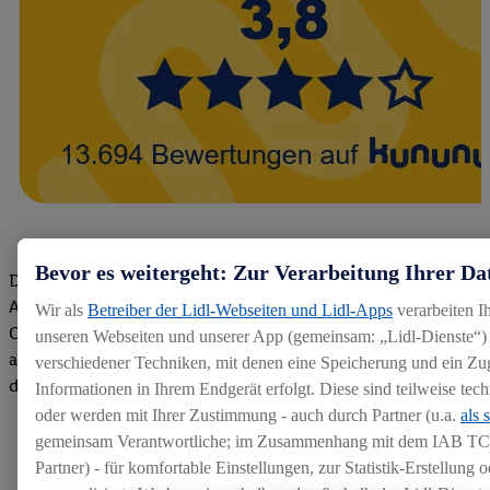
Bevor es weitergeht: Zur Verarbeitung Ihrer Da
Die Bewertungen von aktuellen und ehemaligen Mitarbeitern,
Azubis und externen Bewerbern haben uns zu einer Top
Wir als
Betreiber der Lidl-Webseiten und Lidl-Apps
verarbeiten I
Company gemacht. Wir freuen uns über unseren guten Score
unseren Webseiten und unserer App (gemeinsam: „Lidl-Dienste“) 
auf dem Arbeitgeber-Bewertungsportal kununu.Hier geht's zu
verschiedener Techniken, mit denen eine Speicherung und ein Zug
den Bewertungen
Informationen in Ihrem Endgerät erfolgt. Diese sind teilweise te
oder werden mit Ihrer Zustimmung - auch durch Partner (u.a.
als 
gemeinsam Verantwortliche; im Zusammenhang mit dem IAB TC
Partner) - für komfortable Einstellungen, zur Statistik-Erstellung o