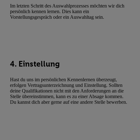
Erfolgsmessung:
Im letzten Schritt des Auswahlprozesses möchten wir dich
Gewährleistung der Sicherheit, Verhinderung und Aufdeckung v
persönlich kennen lernen. Dies kann ein
Fehlerbehebung, Bereitstellung und Anzeige von Werbung und In
Vorstellungsgespräch oder ein Auswahltag sein.
Abgleichung und Kombination von Daten aus unterschiedlichen 
Verknüpfung verschiedener Endgeräte, Identifikation von Geräte
automatisch übermittelter Informationen, Messung des Erfolgs vo
Werbekampagnen durch TTD und Nutzung der Telekommunikatio
Utiq-Technologie für digitales Marketing, sowie:
4. Einstellung
Verwendung genauer Standortdaten. Erstellung von Profilen für 
Werbung. Speichern von oder Zugriff auf Informationen auf ei
Entwicklung und Verbesserung der Angebote. Analyse von Zie
Hast du uns im persönlichen Kennenlernen überzeugt,
erfolgen Vertragsunterzeichnung und Einstellung. Sollten
Statistiken oder Kombinationen von Daten aus verschiedenen Q
deine Qualifikationen nicht mit den Anforderungen an die
Verwendung reduzierter Daten zur Auswahl von Werbeanzeige
Stelle übereinstimmen, kann es zu einer Absage kommen.
Werbeleistung. Verwendung von Profilen zur Auswahl personali
Du kannst dich aber gerne auf eine andere Stelle bewerben.
Werbung.
Liste der Partner (Lieferanten)