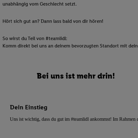
unabhängig vom Geschlecht setzt.
Ihnen personalisierte
auch Ihre in einen Ha
Zudem erlauben Sie u
Hört sich gut an? Dann lass bald von dir hören!
Technologie in den Lid
Sie verfügbar ist. Wenn
So wirst du Teil von #teamlidl:
Adresse und einer Kun
Komm direkt bei uns an deinem bevorzugten Standort mit deine
werden diese Kennung 
Lidl-Diensten zu erfas
werden, die von Dritte
können Ihre Einwilligu
Bei uns ist mehr drin!
Möglichkeit, Ihre Einw
(„consenthub“)
oder üb
Marketing“ am unteren 
finden Sie in den
Date
Dein Einstieg
Durch einen Klick auf
Klick auf „Zustimmen“
Uns ist wichtig, dass du gut im #teamlidl ankommst! Im Rahmen dei
sämtlicher genannten P
Ihre Einwilligung jede