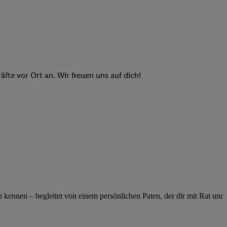
n genannten Partner
 verarbeitet.
er
, die Utiq-
b die Technologie für
er, der anhand der IP-
Utiq erstellt. Wir
te vor Ort an. Wir freuen uns auf dich!
ungsverhalten in den
sten wiedererkannt
pielen können. Sie
ten erläuterten
rtal von Utiq
logie für digitales
re Informationen
sen. Durch einen
en unter Einbindung
ennen – begleitet von einem persönlichen Paten, der dir mit Rat und Ta
nd zu Ihrem Recht,