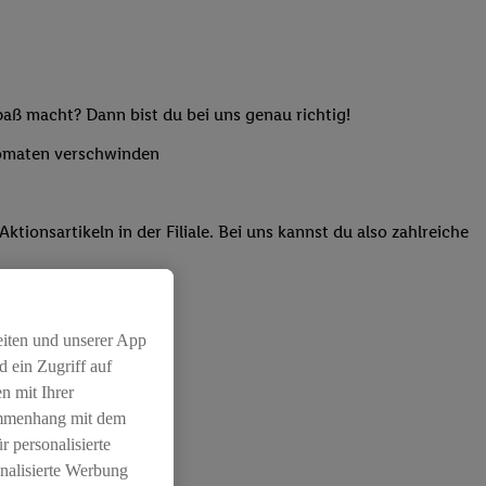
paß macht? Dann bist du bei uns genau richtig!
utomaten verschwinden
onsartikeln in der Filiale. Bei uns kannst du also zahlreiche
eiten und unserer App
 ein Zugriff auf
n mit Ihrer
ammenhang mit dem
r personalisierte
nalisierte Werbung