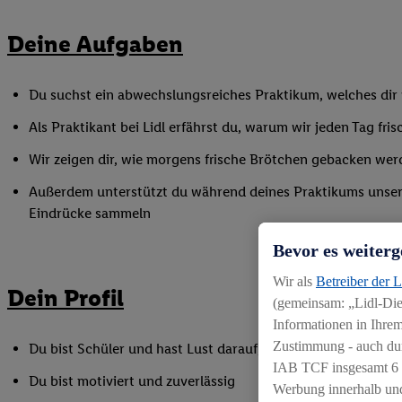
Deine Aufgaben
Du suchst ein abwechslungsreiches Praktikum, welches dir v
Als Praktikant bei Lidl erfährst du, warum wir jeden Tag f
Wir zeigen dir, wie morgens frische Brötchen gebacken wer
Außerdem unterstützt du während deines Praktikums unser Fi
Eindrücke sammeln
Bevor es weiterg
Wir als
Betreiber der 
Dein Profil
(gemeinsam: „Lidl-Dien
Informationen in Ihrem
Zustimmung - auch dur
Du bist Schüler und hast Lust darauf, die spannende Welt 
IAB TCF insgesamt
6
Du bist motiviert und zuverlässig
Werbung innerhalb und