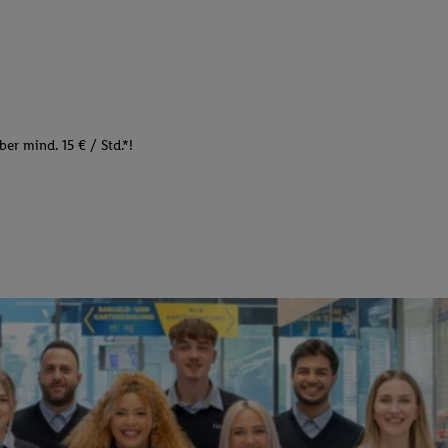
er mind. 15 € / Std.*!