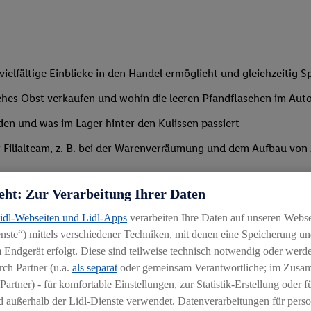
ielfältige Einblicke in den Handel ermöglicht und gleichzeitig S
risches Obst verkaufen und wohin die leeren Pfandflaschen im A
den und was im Lager hinter den Kulissen passiert
lialteam, z. B. bei der Warenverräumung und dem Aufbau von Akti
eht: Zur Verarbeitung Ihrer Daten
Lidl-Webseiten und Lidl-Apps
verarbeiten Ihre Daten auf unseren Webs
ste“) mittels verschiedener Techniken, mit denen eine Speicherung und
 Endgerät erfolgt. Diese sind teilweise technisch notwendig oder werde
ch Partner (u.a.
als separat
oder gemeinsam Verantwortliche; im Zus
des Handels kennenzulernen
Partner) - für komfortable Einstellungen, zur Statistik-Erstellung oder fü
 außerhalb der Lidl-Dienste verwendet. Datenverarbeitungen für perso