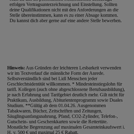
erfolgen Vertragsunterzeichnung und Einstellung. Sollten
Werbung. Speichern von oder Zugriff auf Informationen auf ei
deine Qualifikationen nicht mit den Anforderungen an die
Entwicklung und Verbesserung der Angebote. Analyse von Zie
Stelle übereinstimmen, kann es zu einer Absage kommen.
Statistiken oder Kombinationen von Daten aus verschiedenen Q
Du kannst dich aber gerne auf eine andere Stelle bewerben.
Verwendung reduzierter Daten zur Auswahl von Werbeanzeige
Werbeleistung. Verwendung von Profilen zur Auswahl personali
Werbung.
Liste der Partner (Lieferanten)
Hinweis:
Aus Gründen der leichteren Lesbarkeit verwenden
wir im Textverlauf die männliche Form der Anrede.
Selbstverständlich sind bei Lidl Menschen jeder
Geschlechtsidentität willkommen. * Mindesteinstiegslohn für
tarifl. Kollegen (auch ohne abgeschlossene Berufsausbildung),
je nach Erfahrung und Tarifgebiet deutlich mehr. Gilt nicht für
Praktikum, Ausbildung, Abiturientenprogramm sowie Duales
Studium. **Gültig ab dem 01.04.26. Ausgenommen
Tabakwaren, Bücher, Zeitschriften und Zeitungen,
Säuglingsanfangsnahrung, Pfand, CO2-Zylinder, Telefon-,
Gutschein- und Geschenkkarten sowie die Rettertüte.
Monatliche Begrenzung auf maximalen Gesamteinkaufswert i.
H. v. 500 € und maximal 25 € Rabatt.