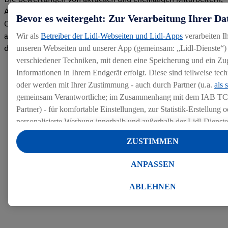
Azubis und externen Bewerbern haben uns zu einer Top
Bevor es weitergeht: Zur Verarbeitung Ihrer Da
Company gemacht. Wir freuen uns über unseren guten Score
auf dem Arbeitgeber-Bewertungsportal kununu.Hier geht's zu
Wir als
Betreiber der Lidl-Webseiten und Lidl-Apps
verarbeiten I
den Bewertungen
unseren Webseiten und unserer App (gemeinsam: „Lidl-Dienste“) 
verschiedener Techniken, mit denen eine Speicherung und ein Zug
Informationen in Ihrem Endgerät erfolgt. Diese sind teilweise te
oder werden mit Ihrer Zustimmung - auch durch Partner (u.a.
als 
gemeinsam Verantwortliche; im Zusammenhang mit dem IAB TC
Partner) - für komfortable Einstellungen, zur Statistik-Erstellung o
personalisierte Werbung innerhalb und außerhalb der Lidl-Dienst
Datenverarbeitungen für personalisierte Werbung werden durchge
ZUSTIMMEN
Werbung auszusteuern und um Dritten die Ausspielung von Werb
Lidl-Dienste über die Ihnen und Ihren Haushaltsangehörigen zug
ANPASSEN
Endgeräte zu ermöglichen. Sofern Sie Teilnehmer des Lidl Plus-
werden für diese Zwecke auch Daten aus Ihrem Filial-Kaufverhalte
ABLEHNEN
Zudem werden einem der o.g. Partner Daten über Ihr Kaufverhalte
Diensten zur Verfügung gestellt, damit dieser als
eigenständig Ver
Erfolg von Werbekampagnen seiner Auftraggeber messen kann.