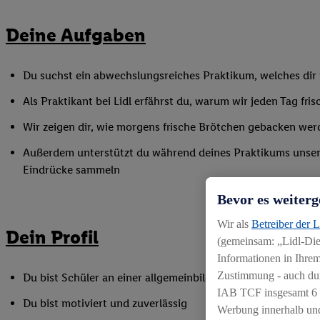
Deine Aufgaben
Du suchst ein abwechslungsreiches Praktikum, welches dir v
Als Praktikant bei Lidl erfährst du, warum wir jeden Tag f
Wir zeigen dir, wie morgens frische Brötchen gebacken wer
Außerdem unterstützt du während deines Praktikums unser Fi
Eindrücke sammeln
Bevor es weiterg
Wir als
Betreiber der 
Dein Profil
(gemeinsam: „Lidl-Dien
Informationen in Ihrem
Zustimmung - auch dur
Du bist Schüler an einer allgemeinbildenden Schule und ha
IAB TCF insgesamt
6
Du bist motiviert und zuverlässig
Werbung innerhalb und