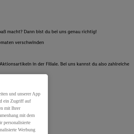
paß macht? Dann bist du bei uns genau richtig!
utomaten verschwinden
onsartikeln in der Filiale. Bei uns kannst du also zahlreiche
eiten und unserer App
 ein Zugriff auf
n mit Ihrer
ammenhang mit dem
r personalisierte
nalisierte Werbung