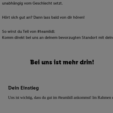
unabhängig vom Geschlecht setzt.
Ihnen personalisierte
auch Ihre in einen Ha
Zudem erlauben Sie u
Hört sich gut an? Dann lass bald von dir hören!
Technologie in den Lid
Sie verfügbar ist. Wenn
So wirst du Teil von #teamlidl:
Adresse und einer Kun
Komm direkt bei uns an deinem bevorzugten Standort mit deine
werden diese Kennung 
Lidl-Diensten zu erfas
werden, die von Dritte
können Ihre Einwilligu
Bei uns ist mehr drin!
Möglichkeit, Ihre Einw
(„consenthub“)
oder üb
Marketing“ am unteren 
finden Sie in den
Date
Dein Einstieg
Durch einen Klick auf
Klick auf „Zustimmen“
Uns ist wichtig, dass du gut im #teamlidl ankommst! Im Rahmen dei
sämtlicher genannten P
Ihre Einwilligung jede