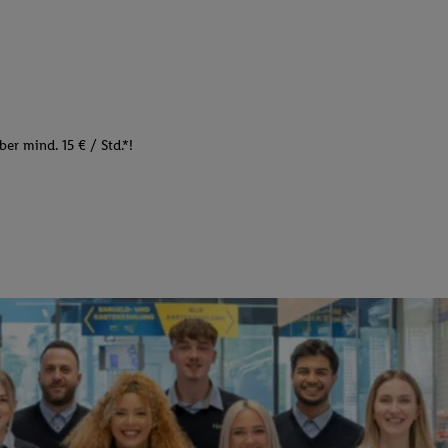
er mind. 15 € / Std.*!