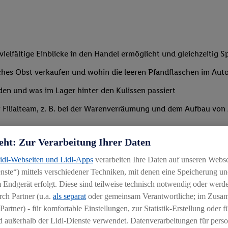
ielfältige Einblicke in den Handel ermöglicht und gleichzeitig S
risches Obst verkaufen und wohin die leeren Pfandflaschen im A
den und was im Lager hinter den Kulissen passiert
lialteam, z. B. bei der Warenverräumung und dem Aufbau von Akti
eht: Zur Verarbeitung Ihrer Daten
Lidl-Webseiten und Lidl-Apps
verarbeiten Ihre Daten auf unseren Webs
ste“) mittels verschiedener Techniken, mit denen eine Speicherung und
 Endgerät erfolgt. Diese sind teilweise technisch notwendig oder werde
ch Partner (u.a.
als separat
oder gemeinsam Verantwortliche; im Zus
st Lust darauf, die spannende Welt des Handels kennenzulernen
Partner) - für komfortable Einstellungen, zur Statistik-Erstellung oder fü
 außerhalb der Lidl-Dienste verwendet. Datenverarbeitungen für perso