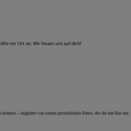
n genannten Partner
 verarbeitet.
er
, die Utiq-
b die Technologie für
er, der anhand der IP-
Utiq erstellt. Wir
te vor Ort an. Wir freuen uns auf dich!
ungsverhalten in den
sten wiedererkannt
pielen können. Sie
ten erläuterten
rtal von Utiq
logie für digitales
re Informationen
sen. Durch einen
en unter Einbindung
ennen – begleitet von einem persönlichen Paten, der dir mit Rat und Ta
nd zu Ihrem Recht,