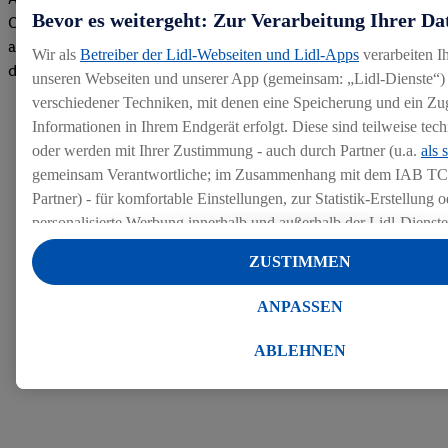
Bevor es weitergeht: Zur Verarbeitung Ihrer Da
Company gemacht. Wir freuen uns über unseren guten Score
auf dem Arbeitgeber-Bewertungsportal kununu.Hier geht's zu
Wir als
Betreiber der Lidl-Webseiten und Lidl-Apps
verarbeiten I
den Bewertungen
unseren Webseiten und unserer App (gemeinsam: „Lidl-Dienste“) 
verschiedener Techniken, mit denen eine Speicherung und ein Zug
Informationen in Ihrem Endgerät erfolgt. Diese sind teilweise te
oder werden mit Ihrer Zustimmung - auch durch Partner (u.a.
als 
gemeinsam Verantwortliche; im Zusammenhang mit dem IAB TC
Partner) - für komfortable Einstellungen, zur Statistik-Erstellung o
personalisierte Werbung innerhalb und außerhalb der Lidl-Dienst
Datenverarbeitungen für personalisierte Werbung werden durchge
ZUSTIMMEN
Werbung auszusteuern und um Dritten die Ausspielung von Werb
Lidl-Dienste über die Ihnen und Ihren Haushaltsangehörigen zug
ANPASSEN
Endgeräte zu ermöglichen. Sofern Sie Teilnehmer des Lidl Plus-
werden für diese Zwecke auch Daten aus Ihrem Filial-Kaufverhalte
ABLEHNEN
Zudem werden einem der o.g. Partner Daten über Ihr Kaufverhalte
Diensten zur Verfügung gestellt, damit dieser als
eigenständig Ver
Erfolg von Werbekampagnen seiner Auftraggeber messen kann.
Die Erstellung personalisierter Werbung basiert auf der Generier