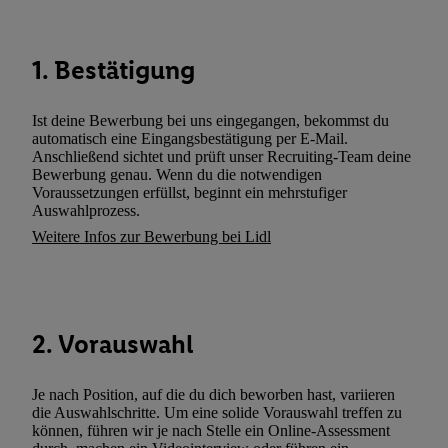
gemeinsamer Verantwortlichkeit verarbeitet.
Zudem erlauben Sie uns, der Utiq SA/NV („Utiq“) und
1. Bestätigung
Ihrem
Telekommunikationsnetzbetreiber
, die Utiq-Technologie in
einzusetzen. Utiq prüft zunächst anhand Ihrer IP-Adresse, ob die 
Sie verfügbar ist. Wenn das der Fall ist, gibt Utiq Ihre IP-Adresse
Ist deine Bewerbung bei uns eingegangen, bekommst du
automatisch eine Eingangsbestätigung per E-Mail.
Netzbetreiber weiter, der anhand der IP-Adresse und einer Kund
Anschließend sichtet und prüft unser Recruiting-Team deine
wie z.B. Ihrer Mobilfunknummer, eine Kennung für Utiq erstellt.
Bewerbung genau. Wenn du die notwendigen
Kennung verwenden, um Sie wiederzuerkennen und Erkenntnisse
Voraussetzungen erfüllst, beginnt ein mehrstufiger
Auswahlprozess.
Nutzungsverhalten in den Lidl-Diensten zu erfassen. Insbesonder
Weitere Infos zur Bewerbung bei Lidl
mittels dieser Technologie auch auf Diensten wiedererkannt werd
Dritten betrieben werden, damit wir Ihnen dort personalisierte W
können. Sie können Ihre Einwilligung speziell zur Nutzung der U
zusätzlich zur weiter unten erläuterten Möglichkeit, Ihre Einwilli
widerrufen - jederzeit auch über
das Datenschutzportal von Utiq
2. Vorauswahl
(„consenthub“)
oder über „Anpassen“/„Nutzung der Telekommunik
Utiq-Technologie für digitales Marketing“ am unteren Ende diese
Je nach Position, auf die du dich beworben hast, variieren
(nur für die Lidl-Dienste) widerrufen. Weitere Informationen finde
die Auswahlschritte. Um eine solide Vorauswahl treffen zu
den
Datenschutzbestimmungen von Utiq
.
können, führen wir je nach Stelle ein Online-Assessment