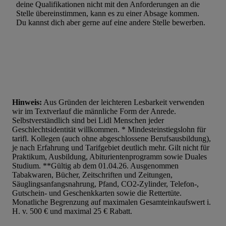
Werbung. Speichern von oder Zugriff auf Informationen auf ei
deine Qualifikationen nicht mit den Anforderungen an die
Entwicklung und Verbesserung der Angebote. Analyse von Zie
Stelle übereinstimmen, kann es zu einer Absage kommen.
Du kannst dich aber gerne auf eine andere Stelle bewerben.
Statistiken oder Kombinationen von Daten aus verschiedenen Q
Verwendung reduzierter Daten zur Auswahl von Werbeanzeige
Werbeleistung. Verwendung von Profilen zur Auswahl personali
Werbung.
Liste der Partner (Lieferanten)
Hinweis:
Aus Gründen der leichteren Lesbarkeit verwenden
wir im Textverlauf die männliche Form der Anrede.
Selbstverständlich sind bei Lidl Menschen jeder
Geschlechtsidentität willkommen. * Mindesteinstiegslohn für
tarifl. Kollegen (auch ohne abgeschlossene Berufsausbildung),
je nach Erfahrung und Tarifgebiet deutlich mehr. Gilt nicht für
Praktikum, Ausbildung, Abiturientenprogramm sowie Duales
Studium. **Gültig ab dem 01.04.26. Ausgenommen
Tabakwaren, Bücher, Zeitschriften und Zeitungen,
Säuglingsanfangsnahrung, Pfand, CO2-Zylinder, Telefon-,
Gutschein- und Geschenkkarten sowie die Rettertüte.
Monatliche Begrenzung auf maximalen Gesamteinkaufswert i.
H. v. 500 € und maximal 25 € Rabatt.