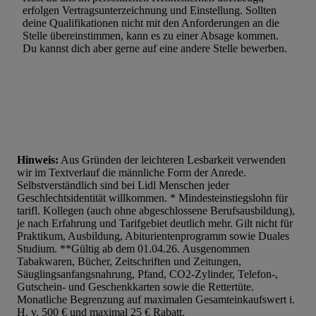
erfolgen Vertragsunterzeichnung und Einstellung. Sollten
Werbung. Speichern von oder Zugriff auf Informationen auf ei
deine Qualifikationen nicht mit den Anforderungen an die
Entwicklung und Verbesserung der Angebote. Analyse von Zie
Stelle übereinstimmen, kann es zu einer Absage kommen.
Statistiken oder Kombinationen von Daten aus verschiedenen Q
Du kannst dich aber gerne auf eine andere Stelle bewerben.
Verwendung reduzierter Daten zur Auswahl von Werbeanzeige
Werbeleistung. Verwendung von Profilen zur Auswahl personali
Werbung.
Liste der Partner (Lieferanten)
Hinweis:
Aus Gründen der leichteren Lesbarkeit verwenden
wir im Textverlauf die männliche Form der Anrede.
Selbstverständlich sind bei Lidl Menschen jeder
Geschlechtsidentität willkommen. * Mindesteinstiegslohn für
tarifl. Kollegen (auch ohne abgeschlossene Berufsausbildung),
je nach Erfahrung und Tarifgebiet deutlich mehr. Gilt nicht für
Praktikum, Ausbildung, Abiturientenprogramm sowie Duales
Studium. **Gültig ab dem 01.04.26. Ausgenommen
Tabakwaren, Bücher, Zeitschriften und Zeitungen,
Säuglingsanfangsnahrung, Pfand, CO2-Zylinder, Telefon-,
Gutschein- und Geschenkkarten sowie die Rettertüte.
Monatliche Begrenzung auf maximalen Gesamteinkaufswert i.
H. v. 500 € und maximal 25 € Rabatt.