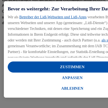
Azubis und externen Bewerbern haben uns zu einer Top
Bevor es weitergeht: Zur Verarbeitung Ihrer Da
Company gemacht. Wir freuen uns über unseren guten Score
auf dem Arbeitgeber-Bewertungsportal kununu.Hier geht's zu
Wir als
Betreiber der Lidl-Webseiten und Lidl-Apps
verarbeiten I
den Bewertungen
unseren Webseiten und unserer App (gemeinsam: „Lidl-Dienste“) 
verschiedener Techniken, mit denen eine Speicherung und ein Zug
Informationen in Ihrem Endgerät erfolgt. Diese sind teilweise te
oder werden mit Ihrer Zustimmung - auch durch Partner (u.a.
als 
gemeinsam Verantwortliche; im Zusammenhang mit dem IAB TC
Partner) - für komfortable Einstellungen, zur Statistik-Erstellung o
personalisierte Werbung innerhalb und außerhalb der Lidl-Dienst
Datenverarbeitungen für personalisierte Werbung werden durchge
ZUSTIMMEN
Werbung auszusteuern und um Dritten die Ausspielung von Werb
Lidl-Dienste über die Ihnen und Ihren Haushaltsangehörigen zug
ANPASSEN
Endgeräte zu ermöglichen. Sofern Sie Teilnehmer des Lidl Plus-
werden für diese Zwecke auch Daten aus Ihrem Filial-Kaufverhalte
ABLEHNEN
Zudem werden einem der o.g. Partner Daten über Ihr Kaufverhalte
Diensten zur Verfügung gestellt, damit dieser als
eigenständig Ver
Erfolg von Werbekampagnen seiner Auftraggeber messen kann.