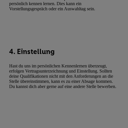
Gewährleistung der Sicherheit, Verhinderung und Aufdeckung v
persönlich kennen lernen. Dies kann ein
Vorstellungsgespräch oder ein Auswahltag sein.
Fehlerbehebung, Bereitstellung und Anzeige von Werbung und In
Abgleichung und Kombination von Daten aus unterschiedlichen 
Verknüpfung verschiedener Endgeräte, Identifikation von Geräte
automatisch übermittelter Informationen, Messung des Erfolgs vo
Werbekampagnen durch TTD und Nutzung der Telekommunikatio
Utiq-Technologie für digitales Marketing, sowie:
4. Einstellung
Verwendung genauer Standortdaten. Erstellung von Profilen für 
Werbung. Speichern von oder Zugriff auf Informationen auf ei
Hast du uns im persönlichen Kennenlernen überzeugt,
Entwicklung und Verbesserung der Angebote. Analyse von Zie
erfolgen Vertragsunterzeichnung und Einstellung. Sollten
Statistiken oder Kombinationen von Daten aus verschiedenen Q
deine Qualifikationen nicht mit den Anforderungen an die
Stelle übereinstimmen, kann es zu einer Absage kommen.
Verwendung reduzierter Daten zur Auswahl von Werbeanzeige
Du kannst dich aber gerne auf eine andere Stelle bewerben.
Werbeleistung. Verwendung von Profilen zur Auswahl personali
Werbung.
Liste der Partner (Lieferanten)