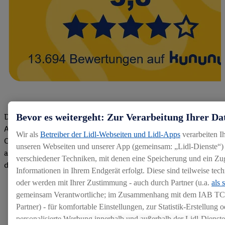
Bevor es weitergeht: Zur Verarbeitung Ihrer Da
Die Bewertungen von aktuellen und ehemaligen Mitarbeitern,
Azubis und externen Bewerbern haben uns zu einer Top
Wir als
Betreiber der Lidl-Webseiten und Lidl-Apps
verarbeiten I
Company gemacht. Wir freuen uns über unseren guten Score
unseren Webseiten und unserer App (gemeinsam: „Lidl-Dienste“) 
auf dem Arbeitgeber-Bewertungsportal kununu.Hier geht's zu
verschiedener Techniken, mit denen eine Speicherung und ein Zug
den Bewertungen
Informationen in Ihrem Endgerät erfolgt. Diese sind teilweise te
oder werden mit Ihrer Zustimmung - auch durch Partner (u.a.
als 
gemeinsam Verantwortliche; im Zusammenhang mit dem IAB TC
Partner) - für komfortable Einstellungen, zur Statistik-Erstellung o
personalisierte Werbung innerhalb und außerhalb der Lidl-Dienst