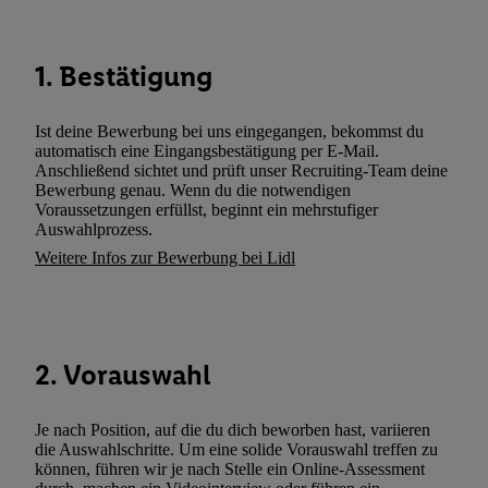
Werbung auszuspielen. Hierzu wird von uns und einem der ander
genannten Partner auch Ihre in einen Hashwert umgewandelte E-
gemeinsamer Verantwortlichkeit verarbeitet.
1. Bestätigung
Zudem erlauben Sie uns, der Utiq SA/NV („Utiq“) und
Ihrem
Telekommunikationsnetzbetreiber
, die Utiq-Technologie in
Ist deine Bewerbung bei uns eingegangen, bekommst du
einzusetzen. Utiq prüft zunächst anhand Ihrer IP-Adresse, ob die 
automatisch eine Eingangsbestätigung per E-Mail.
Anschließend sichtet und prüft unser Recruiting-Team deine
Sie verfügbar ist. Wenn das der Fall ist, gibt Utiq Ihre IP-Adresse
Bewerbung genau. Wenn du die notwendigen
Netzbetreiber weiter, der anhand der IP-Adresse und einer Kund
Voraussetzungen erfüllst, beginnt ein mehrstufiger
wie z.B. Ihrer Mobilfunknummer, eine Kennung für Utiq erstellt.
Auswahlprozess.
Kennung verwenden, um Sie wiederzuerkennen und Erkenntnisse
Weitere Infos zur Bewerbung bei Lidl
Nutzungsverhalten in den Lidl-Diensten zu erfassen. Insbesonder
mittels dieser Technologie auch auf Diensten wiedererkannt werd
Dritten betrieben werden, damit wir Ihnen dort personalisierte W
können. Sie können Ihre Einwilligung speziell zur Nutzung der U
2. Vorauswahl
zusätzlich zur weiter unten erläuterten Möglichkeit, Ihre Einwilli
widerrufen - jederzeit auch über
das Datenschutzportal von Utiq
Je nach Position, auf die du dich beworben hast, variieren
(„consenthub“)
oder über „Anpassen“/„Nutzung der Telekommunik
die Auswahlschritte. Um eine solide Vorauswahl treffen zu
Utiq-Technologie für digitales Marketing“ am unteren Ende diese
können, führen wir je nach Stelle ein Online-Assessment
(nur für die Lidl-Dienste) widerrufen. Weitere Informationen finde