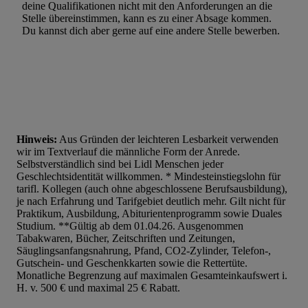
deine Qualifikationen nicht mit den Anforderungen an die
Verwendung genauer Standortdaten. Erstellung von Profilen für 
Stelle übereinstimmen, kann es zu einer Absage kommen.
Werbung. Speichern von oder Zugriff auf Informationen auf ei
Du kannst dich aber gerne auf eine andere Stelle bewerben.
Entwicklung und Verbesserung der Angebote. Analyse von Zie
Statistiken oder Kombinationen von Daten aus verschiedenen Q
Verwendung reduzierter Daten zur Auswahl von Werbeanzeige
Werbeleistung. Verwendung von Profilen zur Auswahl personali
Werbung.
Liste der Partner (Lieferanten)
Hinweis:
Aus Gründen der leichteren Lesbarkeit verwenden
wir im Textverlauf die männliche Form der Anrede.
Selbstverständlich sind bei Lidl Menschen jeder
Geschlechtsidentität willkommen. * Mindesteinstiegslohn für
tarifl. Kollegen (auch ohne abgeschlossene Berufsausbildung),
je nach Erfahrung und Tarifgebiet deutlich mehr. Gilt nicht für
Praktikum, Ausbildung, Abiturientenprogramm sowie Duales
Studium. **Gültig ab dem 01.04.26. Ausgenommen
Tabakwaren, Bücher, Zeitschriften und Zeitungen,
Säuglingsanfangsnahrung, Pfand, CO2-Zylinder, Telefon-,
Gutschein- und Geschenkkarten sowie die Rettertüte.
Monatliche Begrenzung auf maximalen Gesamteinkaufswert i.
H. v. 500 € und maximal 25 € Rabatt.