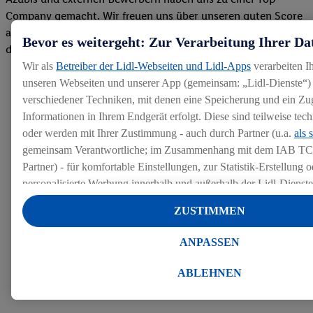
Company gemacht. Wir freuen uns über unseren guten Score
auf dem Arbeitgeber-Bewertungsportal kununu.Hier geht's zu
Bevor es weitergeht: Zur Verarbeitung Ihrer Da
den Bewertungen
Wir als
Betreiber der Lidl-Webseiten und Lidl-Apps
verarbeiten I
unseren Webseiten und unserer App (gemeinsam: „Lidl-Dienste“) 
verschiedener Techniken, mit denen eine Speicherung und ein Zug
Informationen in Ihrem Endgerät erfolgt. Diese sind teilweise te
oder werden mit Ihrer Zustimmung - auch durch Partner (u.a.
als 
gemeinsam Verantwortliche; im Zusammenhang mit dem IAB TC
Partner) - für komfortable Einstellungen, zur Statistik-Erstellung o
personalisierte Werbung innerhalb und außerhalb der Lidl-Dienst
Datenverarbeitungen für personalisierte Werbung werden durchge
ZUSTIMMEN
Werbung auszusteuern und um Dritten die Ausspielung von Werb
Lidl-Dienste über die Ihnen und Ihren Haushaltsangehörigen zug
ANPASSEN
Endgeräte zu ermöglichen. Sofern Sie Teilnehmer des Lidl Plus-
werden für diese Zwecke auch Daten aus Ihrem Filial-Kaufverhalte
ABLEHNEN
Zudem werden einem der o.g. Partner Daten über Ihr Kaufverhalte
Diensten zur Verfügung gestellt, damit dieser als
eigenständig Ver